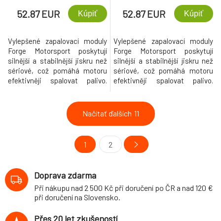
52.87 EUR
52.87 EUR
Kúpiť
Kúpiť
Vylepšené zapalovací moduly
Vylepšené zapalovací moduly
Forge Motorsport poskytují
Forge Motorsport poskytují
silnější a stabilnější jiskru než
silnější a stabilnější jiskru než
sériové, což pomáhá motoru
sériové, což pomáhá motoru
efektivněji spalovat palivo.
efektivněji spalovat palivo.
Výsledkem je znatelné zvýšení
Výsledkem je znatelné zvýšení
výkonu, rychlejší akcelerace,
výkonu, rychlejší akcelerace,
plynulejší chod motoru na
plynulejší chod motoru na
Načítať ďalších
11
volnoběh a výrazné snížení
volnoběh a výrazné snížení
výskytu vynechávání
výskytu vynechávání
zapalování.
zapalování.
1
2
Doprava zdarma
Při nákupu nad 2 500 Kč při doručení po ČR a nad 120 €
při doručení na Slovensko.
Přes 20 let zkušeností