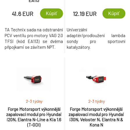
EA113
41.6 EUR
12.19 EUR
Kúpiť
Kúpiť
TA Technix sada na odstranění
Univerzální
PCV ventilu pro motory VAG 2.0
adaptér/prodloužení lambda
TFSi (kód EA113) se dvěma
sondy pro sportovní
přípojkami se závitem NPT.
katalyzátory.
2-3 týdny
2-3 týdny
Forge Motorsport výkonnější
Forge Motorsport výkonnější
zapalovací modul pro Hyundai
zapalovací modul pro Hyundai
i20N, Elantra N-Line a Kia 1.6
i30N, Veloster N, Elantra N &
(T-GDI)
Kona N