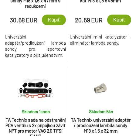
sondy M18 x 1,5 x 47 mm s
kat M18 x 1,5 x 45mm
redukcemi
30.68 EUR
20.59 EUR
Kúpiť
Kúpiť
Univerzální
Univerzální mini katalyzátor -
adaptér/prodloužení lambda
eliminátor lambda sondy.
sondy pro sportovní
katalyzátory s příslušenstvím.
Skladom 1
sada
Skladom 5
ks
TA Technix sada na odstranění
TA Technix univerzální adaptér
PCV ventilu s 2x přípojkou závit
/ prodloužení lambda sondy
NPT pro motor VAG 2.0 TFSi
M18 x 1,5 x 32 mm