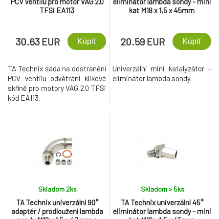
PCV ventilu pro motor VAG 2.0
eliminátor lambda sondy - mini
TFSi EA113
kat M18 x 1,5 x 45mm
30.63 EUR
20.59 EUR
Kúpiť
Kúpiť
TA Technix sada na odstranění
Univerzální mini katalyzátor -
PCV ventilu odvětrání klikové
eliminátor lambda sondy.
skříně pro motory VAG 2.0 TFSi
kód EA113.
Skladom 2
ks
Skladom > 5
ks
TA Technix univerzální 90°
TA Technix univerzální 45°
adaptér / prodloužení lambda
eliminátor lambda sondy - mini