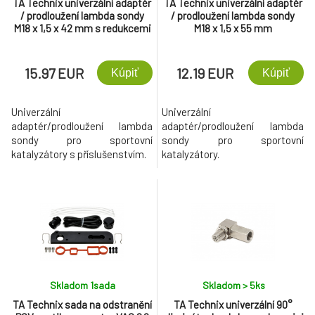
TA Technix univerzální adaptér
TA Technix univerzální adaptér
/ prodloužení lambda sondy
/ prodloužení lambda sondy
M18 x 1,5 x 42 mm s redukcemi
M18 x 1,5 x 55 mm
15.97 EUR
12.19 EUR
Kúpiť
Kúpiť
Univerzální
Univerzální
adaptér/prodloužení lambda
adaptér/prodloužení lambda
sondy pro sportovní
sondy pro sportovní
katalyzátory s příslušenstvím.
katalyzátory.
Skladom 1
sada
Skladom > 5
ks
TA Technix sada na odstranění
TA Technix univerzální 90°