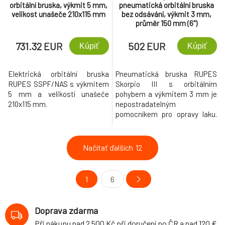
orbitální bruska, výkmit 5 mm,
pneumatická orbitální bruska
velikost unašeče 210x115 mm
bez odsávání, výkmit 3 mm,
průměr 150 mm (6")
731.32 EUR
502 EUR
Kúpiť
Kúpiť
Elektrická orbitální bruska
Pneumatická bruska RUPES
RUPES SSPF/NAS s výkmitem
Skorpio III s orbitálním
5 mm a velikostí unašeče
pohybem a výkmitem 3 mm je
210x115 mm.
nepostradatelným
pomocníkem pro opravy laku.
Součástí balení je měkký
unašeč, který zvyšuje účinnost
použitých brusných kotoučů.
Načítať ďalších
12
1
6
Doprava zdarma
Při nákupu nad 2 500 Kč při doručení po ČR a nad 120 €