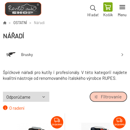
Košík
Menu
Hľadať
OSTATNÍ
Nářadí
NÁŘADÍ
Brusky
Špičkové nářadí pro kutily i profesionály. V této kategorii najdete
kvalitní nástroje od renomovaného italského výrobce RUPES.
Filtrovanie
O radení
ZADARMO
ZADARMO