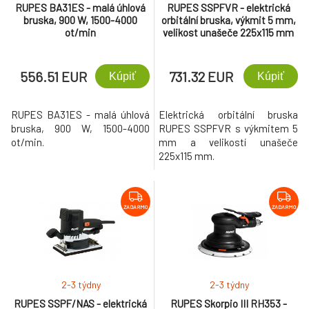
RUPES BA31ES - malá úhlová
RUPES SSPFVR - elektrická
bruska, 900 W, 1500-4000
orbitální bruska, výkmit 5 mm,
ot/min
velikost unašeče 225x115 mm
556.51 EUR
731.32 EUR
Kúpiť
Kúpiť
RUPES BA31ES - malá úhlová
Elektrická orbitální bruska
bruska, 900 W, 1500-4000
RUPES SSPFVR s výkmitem 5
ot/min.
mm a velikostí unašeče
225x115 mm.
ZADARMO
ZADARMO
2-3 týdny
2-3 týdny
RUPES SSPF/NAS - elektrická
RUPES Skorpio III RH353 -