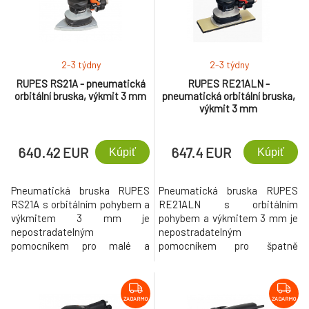
2-3 týdny
2-3 týdny
RUPES RS21A - pneumatická
RUPES RE21ALN -
orbitální bruska, výkmit 3 mm
pneumatická orbitální bruska,
výkmit 3 mm
640.42 EUR
647.4 EUR
Kúpiť
Kúpiť
Pneumatická bruska RUPES
Pneumatická bruska RUPES
RS21A s orbitálním pohybem a
RE21ALN s orbitálním
výkmitem 3 mm je
pohybem a výkmitem 3 mm je
nepostradatelným
nepostradatelným
pomocníkem pro malé a
pomocníkem pro špatně
středně velké oblasti broušení.
přístupné oblasti, jako jsou
profily, lemy, zakřivené plochy s
velkým poloměrem. Vybaveno
multihole gumovou deskou pro
ZADARMO
ZADARMO