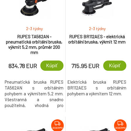
optimální sání (70x198 mm).
2-3 týdny
2-3 týdny
RUPES TA562AN -
RUPES BR112AES - elektrická
pneumatická orbitální bruska,
orbitální bruska, výkmit 12 mm
výkmit 5,2 mm, průměr 200
mm
834.78 EUR
715.95 EUR
Kúpiť
Kúpiť
Pneumatická bruska RUPES
Elektrická bruska RUPES
TA562AN s orbitálním
BR112AES s orbitálním
pohybem a výkmitem 5,2 mm.
pohybem a výkmitem 12 mm.
Všestranná a snadno
použitelná, vhodná pro
všechny typy povrchů (rovný i
zakřivený). Kombinuje orbitální
a rotační pohyb, což zajišťuje
lepší výsledky broušení.
ZADARMO
ZADARMO