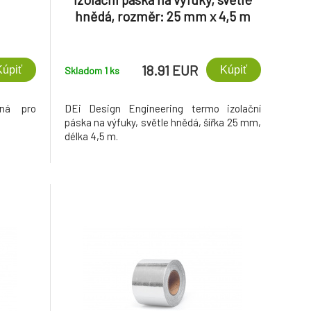
hnědá, rozměr: 25 mm x 4,5 m
18.91 EUR
Kúpiť
Kúpiť
Skladom 1
ks
dná pro
DEi Design Engineering termo izolační
páska na výfuky, světle hnědá, šířka 25 mm,
délka 4,5 m.