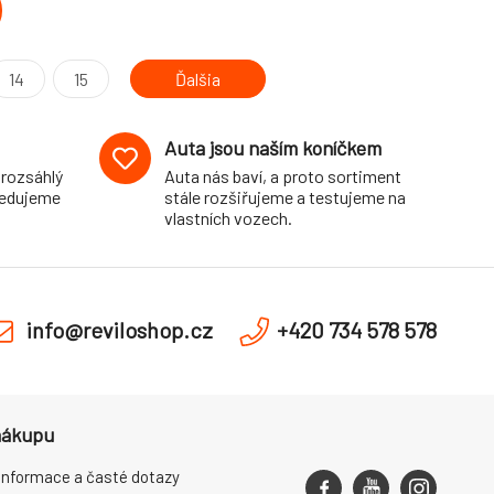
14
15
Ďalšia
Auta jsou naším koníčkem
 rozsáhlý
Auta nás baví, a proto sortiment
pedujeme
stále rozšiřujeme a testujeme na
vlastních vozech.
info@reviloshop.cz
+420 734 578 578
nákupu
informace a časté dotazy