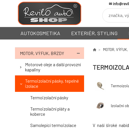
info@revi
AUTOKOSMETIKA
EXTERIÉR, STYLING
MOTOR, VÝFUK,
MOTOR, VÝFUK, BRZDY
Motorové oleje a další provozní
TERMOIZOLAČ
kapaliny
Termoizolační pásky, tepelné
Termoizol
izolace
Termoizolační pásky
Izolační o
Termoizolační pláty a
koberce
Samolepící termoizolace
V naší široké nabí