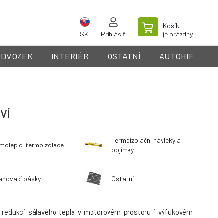
Košík
SK
Prihlásiť
je prázdny
ODVOZEK
INTERIÉR
OSTATNÍ
AUTOHIFI
VÍ
Termoizolační návleky a
molepící termoizolace
objímky
ahovací pásky
Ostatní
o redukci sálavého tepla v motorovém prostoru i výfukovém