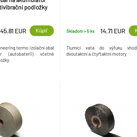
tivibrační podložky
45.81 EUR
14.71 EUR
Kúpiť
Skladom > 5
ks
neering termo izolační obal
Tlumící vata do výfuku vho
r (autobaterii) včetně
dvoutaktní a čtyřtaktní motory.
ložky.