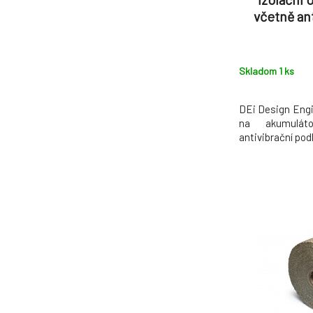
včetně an
Skladom 1
ks
DEi Design Engi
na akumuláto
antivibrační pod