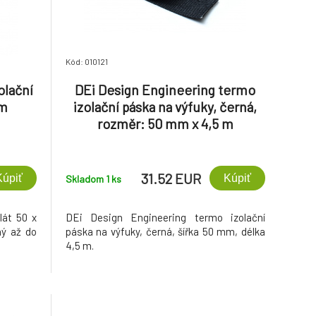
Kód: 010121
olační
DEi Design Engineering termo
mm
izolační páska na výfuky, černá,
rozměr: 50 mm x 4,5 m
31.52 EUR
Kúpiť
Kúpiť
Skladom 1
ks
lát 50 x
DEi Design Engineering termo izolační
ný až do
páska na výfuky, černá, šířka 50 mm, délka
4,5 m.