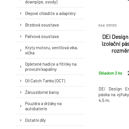
downpipe, svody)
Olejové chladiče a adaptéry
Brzdová soustava
Kód: 010120
DEi Design
Palivová soustava
izolační pá
Kryty motoru, ventilová víka,
rozměr
víčka
Opletené hadice a fitinky na
provozní kapaliny
Skladom 2
ks
Oil Catch Tanks (OCT)
DEi Design En
Žáruvzdorné barvy
páska na výfuky
4,5 m.
Pouzdra a držáky na
autobaterie
Ostatní díly