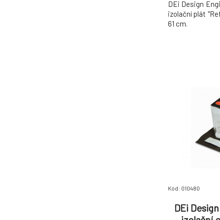
DEi Design Engi
izolační plát "R
61 cm.
Kód: 010480
DEi Design
izolační 