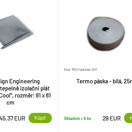
Kód: REV-tpaska-001
ign Engineering
Termo páska - bílá, 2
tepelně izolační plát
ool", rozměr: 61 x 61
cm
45.37 EUR
29 EUR
Kúpiť
Skladom > 5
ks