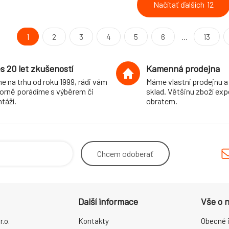
Načítať ďalších
12
1
2
3
4
5
6
...
13
s 20 let zkušeností
Kamenná prodejna
e na trhu od roku 1999, rádi vám
Máme vlastní prodejnu a
orně porádíme s výběrem či
sklad. Většinu zboží ex
táží.
obratem.
Chcem
odoberať
Další informace
Vše o 
.o.
Kontakty
Obecné 