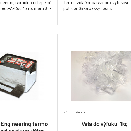
neering samolepicí tepelně
Termoizolační páska pro výfukové
eflect-A-Cool" o rozměru 61 x
potrubí. Šířka pásky: 5cm.
Kód: REV-vata
 Engineering termo
Vata do výfuku, 1kg
obal na akumulátor