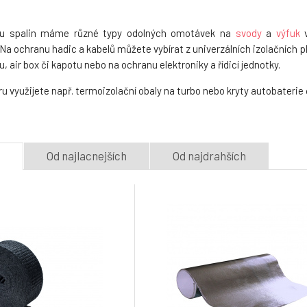
odu spalin máme různé typy odolných omotávek na
svody
a
výfuk
v
Na ochranu hadic a kabelů můžete vybírat z univerzálních izolačních pl
 air box či kapotu nebo na ochranu elektroniky a řídicí jednotky.
u využijete např. termoizolační obaly na turbo nebo kryty autobaterie č
e
Od najlacnejších
Od najdrahších