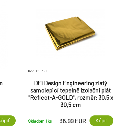
Kód: 010391
5m
DEi Design Engineering zlatý
samolepicí tepelně izolační plát
"Reflect-A-GOLD", rozměr: 30,5 x
30,5 cm
36.99 EUR
Kúpiť
Kúpiť
Skladom 1
ks