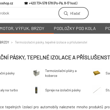
loshop.cz
+420 734 578 578
Hľadať
MOTOR, VÝFUK, BRZDY
PODLOŽKY POD KOLA
P
 BRZDY
Termoizolační pásky, tepelné izolace a příslušenství
NÍ PÁSKY, TEPELNÉ IZOLACE A PŘÍSLUŠENST
Termoizolační pláty a
ační pásky
Sa
koberce
baly na turbo
Spreje na izolační pásky
St
dce tepelných izolací pro automobily naleznete mnoho produktů pr