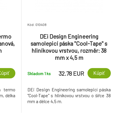
Kód: 010408
termo
DEi Design Engineering
tanová,
samolepicí páska "Cool-Tape" s
m
hliníkovou vrstvou, rozměr: 38
mm x 4,5 m
32.78 EUR
Kúpiť
Kúpiť
Skladom 1
ks
á termo
DEi Design Engineering samolepicí páska
mm, délka
"Cool-Tape" s hliníkovou vrstvou o šířce 38
mm a délce 4,5 m.