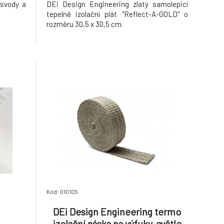
 svody a
DEi Design Engineering zlatý samolepicí
tepelně izolační plát "Reflect-A-GOLD" o
rozměru 30,5 x 30,5 cm.
Kód: 010105
DEi Design Engineering termo
izolační páska na výfuky, světle