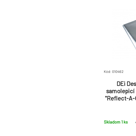
Kód: 010462
DEi Des
samolepicí 
"Reflect-A-C
Skladom 1
ks