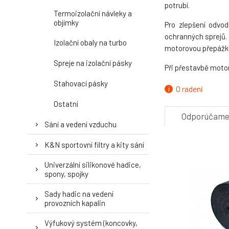
potrubí.
Termoizolační návleky a
objímky
Pro zlepšení odv
ochranných sprejů. 
Izolační obaly na turbo
motorovou přepážku,
Spreje na izolační pásky
Při přestavbě motor
Stahovací pásky
O radení
Ostatní
Odporúčam
Sání a vedení vzduchu
K&N sportovní filtry a kity sání
Univerzální silikonové hadice,
spony, spojky
Sady hadic na vedení
provozních kapalin
Výfukový systém (koncovky,