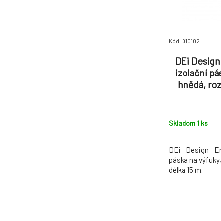
Kód: 010102
DEi Design
izolační pá
hnědá, ro
Skladom 1
ks
DEi Design En
páska na výfuky,
délka 15 m.