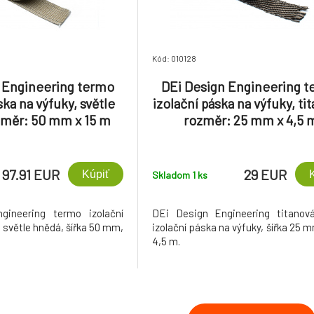
Kód: 010128
 Engineering termo
DEi Design Engineering 
ska na výfuky, světle
izolační páska na výfuky, ti
změr: 50 mm x 15 m
rozměr: 25 mm x 4,5 
97.91 EUR
29 EUR
Kúpiť
Skladom 1
ks
gineering termo izolační
DEi Design Engineering titanov
 světle hnědá, šířka 50 mm,
izolační páska na výfuky, šířka 25 
4,5 m.