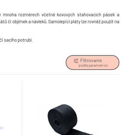
 mnoha rozměrech včetně kovových stahovacích pásek a
átů či objímek a návleků. Samolepicí pláty lze rovněž použít na
i sacího potrubí.
Filtrovanie
podľa parametrov