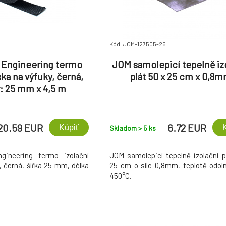
Kód: JOM-127505-25
 Engineering termo
JOM samolepicí tepelně iz
ska na výfuky, černá,
plát 50 x 25 cm x 0,8
: 25 mm x 4,5 m
20.59 EUR
6.72 EUR
Kúpiť
Skladom > 5
ks
gineering termo izolační
JOM samolepicí tepelně izolační p
, černá, šířka 25 mm, délka
25 cm o síle 0,8mm, teplotě odol
450°C.