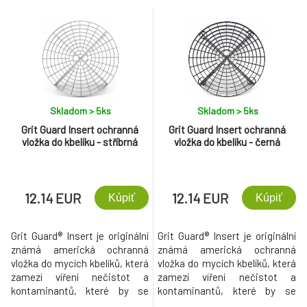
Skladom > 5
ks
Skladom > 5
ks
Grit Guard Insert ochranná
Grit Guard Insert ochranná
vložka do kbelíku - stříbrná
vložka do kbelíku - černá
12.14 EUR
12.14 EUR
Kúpiť
Kúpiť
Grit Guard® Insert je originální
Grit Guard® Insert je originální
známá americká ochranná
známá americká ochranná
vložka do mycích kbelíků, která
vložka do mycích kbelíků, která
zamezí víření nečistot a
zamezí víření nečistot a
kontaminantů, které by se
kontaminantů, které by se
jinak nachytaly do mycí houby
jinak nachytaly do mycí houby