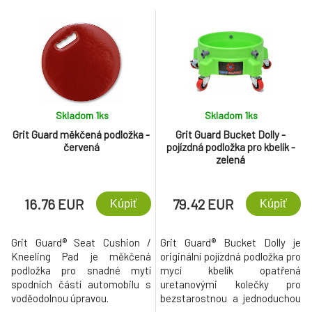
či rukavice a mohly poškodit
či rukavice a mohly poškodit
lak či jiný umývaný povrch.
lak či jiný umývaný povrch.
Skladom 1
ks
Skladom 1
ks
Grit Guard měkčená podložka -
Grit Guard Bucket Dolly -
červená
pojízdná podložka pro kbelík -
zelená
16.76 EUR
79.42 EUR
Kúpiť
Kúpiť
Grit Guard® Seat Cushion /
Grit Guard® Bucket Dolly je
Kneeling Pad je měkčená
originální pojízdná podložka pro
podložka pro snadné mytí
mycí kbelík opatřená
spodních částí automobilu s
uretanovými kolečky pro
voděodolnou úpravou.
bezstarostnou a jednoduchou