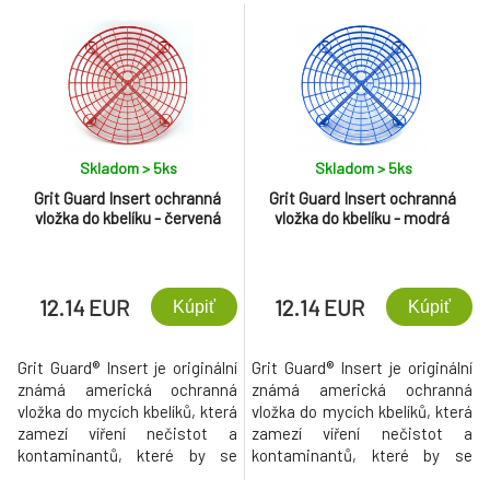
a kontaminantů.
kontaminantů.
Skladom > 5
ks
Skladom > 5
ks
Grit Guard Insert ochranná
Grit Guard Insert ochranná
vložka do kbelíku - červená
vložka do kbelíku - modrá
12.14 EUR
12.14 EUR
Kúpiť
Kúpiť
Grit Guard® Insert je originální
Grit Guard® Insert je originální
známá americká ochranná
známá americká ochranná
vložka do mycích kbelíků, která
vložka do mycích kbelíků, která
zamezí víření nečistot a
zamezí víření nečistot a
kontaminantů, které by se
kontaminantů, které by se
jinak nachytaly do mycí houby
jinak nachytaly do mycí houby