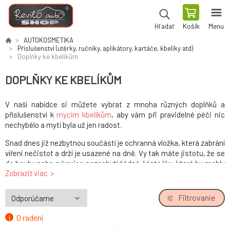
Košík
Menu
Hľadať
AUTOKOSMETIKA
Příslušenství (utěrky, ručníky, aplikátory, kartáče, kbelíky atd)
Doplňky ke kbelíkům
DOPLŇKY KE KBELÍKŮM
V naší nabídce si můžete vybrat z mnoha různých doplňků a
příslušenství k
mycím kbelíkům
, aby vám při pravidelné péči nic
nechybělo a mytí byla už jen radost.
Snad dnes již nezbytnou součástí je ochranná vložka, která zabrání
víření nečistot a drží je usazené na dně. Vy tak máte jistotu, že se
do houby nebo rukavice nezachytí žádné částečky, které by mohly
Zobraziť viac
poškodit lak.
Kromě ochranných vložek nabízíme také těsnicí víka pro převoz
Filtrovanie
bez rizika vylití, měkčené podložky a kolečkové vozíky.
O radení