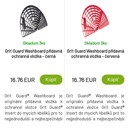
při jeho mytí.
Skladom 3
ks
Skladom 3
ks
Grit Guard Washboard přídavná
Grit Guard Washboard přídavná
ochranná vložka - černá
ochranná vložka - červená
16.76 EUR
16.76 EUR
Kúpiť
Kúpiť
Grit Guard® Washboard je
Grit Guard® Washboard je
originální přídavná vložka k
originální přídavná vložka k
ochranné vložce Grit Guard®
ochranné vložce Grit Guard®
Insert do mycích kbelíků pro to
Insert do mycích kbelíků pro to
nejjednodušší a nejbezpečnější
nejjednodušší a nejbezpečnější
mytí bez rozvířených nečistot
mytí bez rozvířených nečistot a