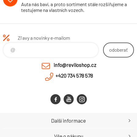
Auta nás baví, a proto sortiment stále rozšiřujeme a
testujeme na vlastních vozech.
Zľavy a novinky e-mailom
odoberať
info@reviloshop.cz
+420 734 578 578
Další informace
Vše o nákupu