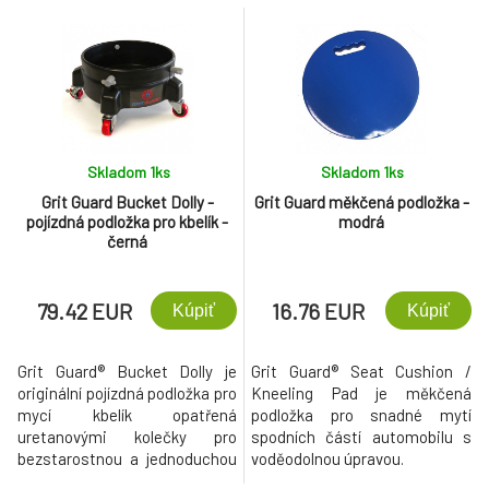
či rukavice a mohly poškodit
či rukavice a mohly poškodit
lak či jiný umývaný povrch.
lak či jiný umývaný povrch.
Skladom 1
ks
Skladom 1
ks
Grit Guard Bucket Dolly -
Grit Guard měkčená podložka -
pojízdná podložka pro kbelík -
modrá
černá
79.42 EUR
16.76 EUR
Kúpiť
Kúpiť
Grit Guard® Bucket Dolly je
Grit Guard® Seat Cushion /
originální pojízdná podložka pro
Kneeling Pad je měkčená
mycí kbelík opatřená
podložka pro snadné mytí
uretanovými kolečky pro
spodních částí automobilu s
bezstarostnou a jednoduchou
voděodolnou úpravou.
manipulaci při mytí.