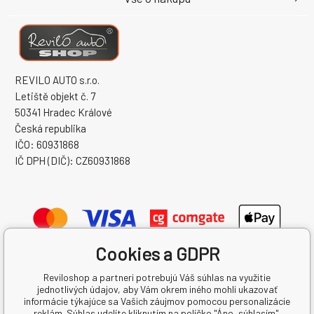
REVILO AUTO s.r.o.
Letiště objekt č. 7
50341 Hradec Králové
Česká republika
IČO: 60931868
IČ DPH (DIČ): CZ60931868
Cookies a GDPR
Reviloshop a partneri potrebujú Váš súhlas na využitie
jednotlivých údajov, aby Vám okrem iného mohli ukazovať
informácie týkajúce sa Vašich záujmov pomocou personalizácie
reklám. Súhlas udelíte kliknutím na políčko "Áno, súhlasím".