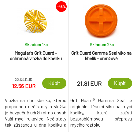
-45%
Skladom 1
ks
Skladom 2
ks
Meguiar's Grit Guard -
Grit Guard Gamma Seal víko na
ochranná vložka do kbelíku
kbelík - oranžové
22.64 EUR
21.81 EUR
Kúpiť
Kúpiť
12.56 EUR
Vložka na dno kbelíku, kterou
Grit Guard® Gamma Seal je
propadnou nečistoty a vložka
originální těsnící víko na mycí
je bezpečně udrží mimo dosah
kbelíky, které zajistí
Vaší mycí rukavice. Nečistoty
bezproblémovou přepravu
tak zůstanou u dna kbelíku a
mycího roztoku.
zabrání se tím poškrábání vozu