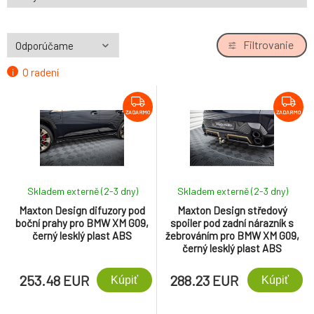
Filtrovanie
O radení
ZADARMO
ZADARMO
Skladem externě (2-3 dny)
Skladem externě (2-3 dny)
Maxton Design difuzory pod
Maxton Design středový
boční prahy pro BMW XM G09,
spoiler pod zadní nárazník s
černý lesklý plast ABS
žebrováním pro BMW XM G09,
černý lesklý plast ABS
253.48 EUR
288.23 EUR
Kúpiť
Kúpiť