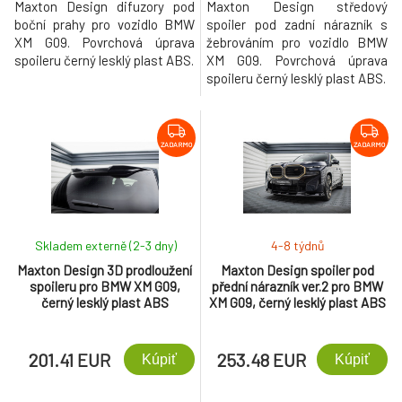
Maxton Design difuzory pod
Maxton Design středový
boční prahy pro vozidlo BMW
spoiler pod zadní nárazník s
XM G09. Povrchová úprava
žebrováním pro vozidlo BMW
spoileru černý lesklý plast ABS.
XM G09. Povrchová úprava
spoileru černý lesklý plast ABS.
ZADARMO
ZADARMO
Skladem externě (2-3 dny)
4-8 týdnů
Maxton Design 3D prodloužení
Maxton Design spoiler pod
spoileru pro BMW XM G09,
přední nárazník ver.2 pro BMW
černý lesklý plast ABS
XM G09, černý lesklý plast ABS
201.41 EUR
253.48 EUR
Kúpiť
Kúpiť