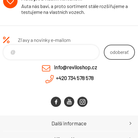
Auta nás baví, a proto sortiment stále rozšiřujeme a
testujeme na vlastních vozech.
Zľavy a novinky e-mailom
odoberať
info@reviloshop.cz
+420 734 578 578
Další informace