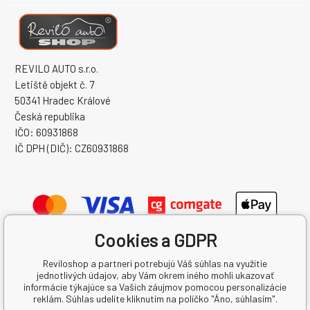
REVILO AUTO s.r.o.
Letiště objekt č. 7
50341 Hradec Králové
Česká republika
IČO: 60931868
IČ DPH (DIČ): CZ60931868
Cookies a GDPR
Reviloshop a partneri potrebujú Váš súhlas na využitie
jednotlivých údajov, aby Vám okrem iného mohli ukazovať
informácie týkajúce sa Vašich záujmov pomocou personalizácie
reklám. Súhlas udelíte kliknutím na políčko "Áno, súhlasím".