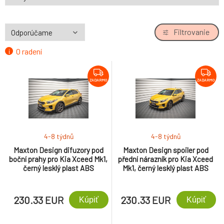
Filtrovanie
O radení
ZADARMO
ZADARMO
4-8 týdnů
4-8 týdnů
Maxton Design difuzory pod
Maxton Design spoiler pod
boční prahy pro Kia Xceed Mk1,
přední nárazník pro Kia Xceed
černý lesklý plast ABS
Mk1, černý lesklý plast ABS
230.33 EUR
230.33 EUR
Kúpiť
Kúpiť