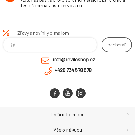
testujeme na vlastních vozech.
Zľavy a novinky e-mailom
odoberať
info@reviloshop.cz
+420 734 578 578
Další informace
Vše o nákupu