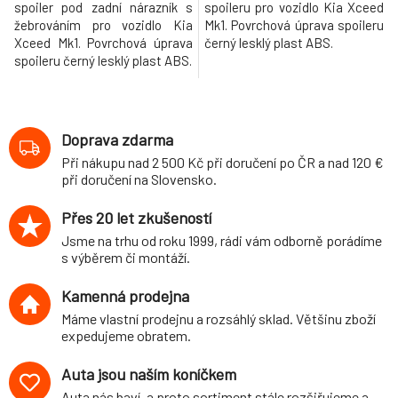
spoiler pod zadní nárazník s
spoileru pro vozidlo Kia Xceed
žebrováním pro vozidlo Kia
Mk1. Povrchová úprava spoileru
Xceed Mk1. Povrchová úprava
černý lesklý plast ABS.
spoileru černý lesklý plast ABS.
Doprava zdarma
Při nákupu nad 2 500 Kč při doručení po ČR a nad 120 €
při doručení na Slovensko.
Přes 20 let zkušeností
Jsme na trhu od roku 1999, rádi vám odborně porádíme
s výběrem či montáží.
Kamenná prodejna
Máme vlastní prodejnu a rozsáhlý sklad. Většinu zboží
expedujeme obratem.
Auta jsou naším koníčkem
Auta nás baví, a proto sortiment stále rozšiřujeme a