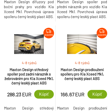
Maxton Design difuzory pod
Maxton Design spoiler pod
boční prahy pro vozidlo Kia
přední nárazník pro vozidlo Kia
Xceed Mk1. Povrchová úprava
Xceed Mk1. Povrchová úprava
spoileru černý lesklý plast ABS.
spoileru černý lesklý plast ABS.
ZADARMO
ZADARMO
4-8 týdnů
4-8 týdnů
Maxton Design středový
Maxton Design prodloužení
spoiler pod zadní nárazník s
spoileru pro Kia Xceed Mk1,
žebrováním pro Kia Xceed Mk1,
černý lesklý plast ABS
černý lesklý plast ABS
288.23 EUR
166.67 EUR
Kúpiť
Kúpiť
Maxton Design středový
Maxton Design prodloužení