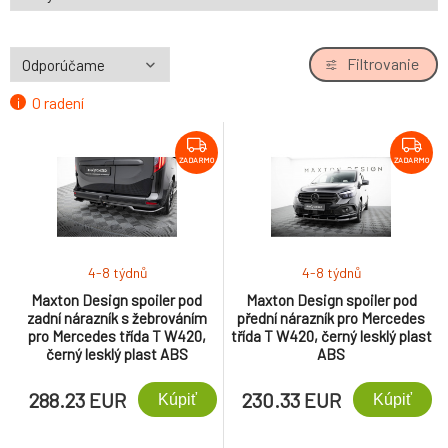
Filtrovanie
O radení
ZADARMO
ZADARMO
4-8 týdnů
4-8 týdnů
Maxton Design spoiler pod
Maxton Design spoiler pod
zadní nárazník s žebrováním
přední nárazník pro Mercedes
pro Mercedes třída T W420,
třída T W420, černý lesklý plast
černý lesklý plast ABS
ABS
288.23 EUR
230.33 EUR
Kúpiť
Kúpiť