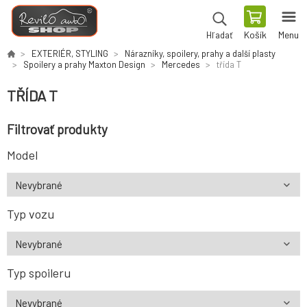
Košík
Menu
Hľadať
EXTERIÉR, STYLING
Nárazníky, spoilery, prahy a další plasty
Spoilery a prahy Maxton Design
Mercedes
třída T
TŘÍDA T
Filtrovať produkty
Model
Typ vozu
Typ spoileru