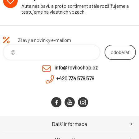
Auta nás baví, a proto sortiment stále rozšiřujeme a
testujeme na vlastních vozech.
Zľavy a novinky e-mailom
odoberať
info@reviloshop.cz
+420 734 578 578
Další informace