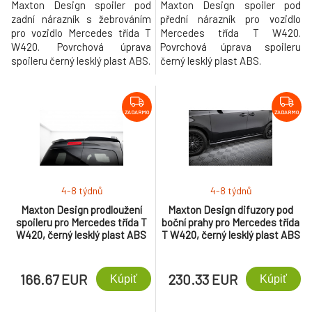
Maxton Design spoiler pod
Maxton Design spoiler pod
zadní nárazník s žebrováním
přední nárazník pro vozidlo
pro vozidlo Mercedes třída T
Mercedes třída T W420.
W420. Povrchová úprava
Povrchová úprava spoileru
spoileru černý lesklý plast ABS.
černý lesklý plast ABS.
ZADARMO
ZADARMO
4-8 týdnů
4-8 týdnů
Maxton Design prodloužení
Maxton Design difuzory pod
spoileru pro Mercedes třída T
boční prahy pro Mercedes třída
W420, černý lesklý plast ABS
T W420, černý lesklý plast ABS
166.67 EUR
230.33 EUR
Kúpiť
Kúpiť