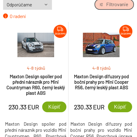
Filtrovanie
O radení
ZADARMO
ZADARMO
4-8 týdnů
4-8 týdnů
Maxton Design spoiler pod
Maxton Design difuzory pod
přední nárazník pro Mini
boční prahy pro Mini Cooper
Countryman R60, černý lesklý
R56, černý lesklý plast ABS
plast ABS
230.33 EUR
230.33 EUR
Kúpiť
Kúpiť
Maxton Design spoiler pod
Maxton Design difuzory pod
přední nárazník pro vozidlo Mini
boční prahy pro vozidlo Mini
Countryman R60. Povrchová
Cooper R56. Povrchová úprava