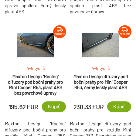
úprava spoileru černý lesklý
spoileru plast ABS bez
plast ABS.
povrchové úpravy.
ZADARMO
ZADARMO
4-8 týdnů
4-8 týdnů
Maxton Design "Racing"
Maxton Design difuzory pod
difuzory pod boční prahy pro
boční prahy pro Mini Cooper
Mini Cooper R53, plast ABS
R53, černý lesklý plast ABS
bez povrchové úpravy
195.62 EUR
230.33 EUR
Kúpiť
Kúpiť
Maxton Design "Racing"
Maxton Design difuzory pod
difuzory pod boční prahy pro
boční prahy pro vozidlo Mini
vozidlo Mini Cooper R53.
Cooper R53. Povrchová úprava