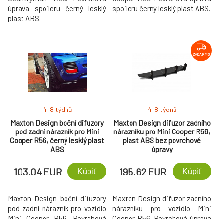
úprava spoileru černý lesklý
spoileru černý lesklý plast ABS.
plast ABS.
ZADARMO
4-8 týdnů
4-8 týdnů
Maxton Design boční difuzory
Maxton Design difuzor zadního
pod zadní nárazník pro Mini
nárazníku pro Mini Cooper R56,
Cooper R56, černý lesklý plast
plast ABS bez povrchové
ABS
úpravy
103.04 EUR
195.62 EUR
Kúpiť
Kúpiť
Maxton Design boční difuzory
Maxton Design difuzor zadního
pod zadní nárazník pro vozidlo
nárazníku pro vozidlo Mini
Mini Cooper R56. Povrchová
Cooper R56. Povrchová úprava