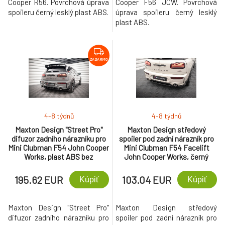
Cooper R56. Povrchová úprava
Cooper F56 JCW. Povrchová
spoileru černý lesklý plast ABS.
úprava spoileru černý lesklý
plast ABS.
ZADARMO
4-8 týdnů
4-8 týdnů
Maxton Design "Street Pro"
Maxton Design středový
difuzor zadního nárazníku pro
spoiler pod zadní nárazník pro
Mini Clubman F54 John Cooper
Mini Clubman F54 Facelift
Works, plast ABS bez
John Cooper Works, černý
povrchové úpravy
lesklý plast ABS
195.62 EUR
103.04 EUR
Kúpiť
Kúpiť
Maxton Design "Street Pro"
Maxton Design středový
difuzor zadního nárazníku pro
spoiler pod zadní nárazník pro