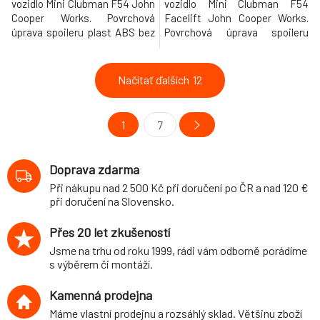
vozidlo Mini Clubman F54 John
vozidlo Mini Clubman F54
Cooper Works. Povrchová
Facelift John Cooper Works.
úprava spoileru plast ABS bez
Povrchová úprava spoileru
povrchové úpravy.
černý lesklý plast ABS.
Načítať ďalších
12
1
7
Doprava zdarma
Při nákupu nad 2 500 Kč při doručení po ČR a nad 120 €
při doručení na Slovensko.
Přes 20 let zkušeností
Jsme na trhu od roku 1999, rádi vám odborně porádíme
s výběrem či montáží.
Kamenná prodejna
Máme vlastní prodejnu a rozsáhlý sklad. Většinu zboží