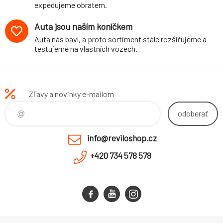
expedujeme obratem.
Auta jsou naším koníčkem
Auta nás baví, a proto sortiment stále rozšiřujeme a
testujeme na vlastních vozech.
Zľavy a novinky e-mailom
odoberať
info@reviloshop.cz
+420 734 578 578