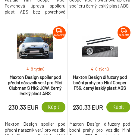
Povrchová úprava spoileru
spoileru černý lesklý plast ABS.
plast ABS bez povrchové
úpravy.
ZADARMO
ZADARMO
4-8 týdnů
4-8 týdnů
Maxton Design spoiler pod
Maxton Design difuzory pod
přední nárazník ver.1 pro Mini
boční prahy pro Mini Cooper
Clubman S Mk2 JCW, černý
F56, černý lesklý plast ABS
lesklý plast ABS
230.33 EUR
230.33 EUR
Kúpiť
Kúpiť
Maxton Design spoiler pod
Maxton Design difuzory pod
přední nárazník ver.1 pro vozidlo
boční prahy pro vozidlo Mini