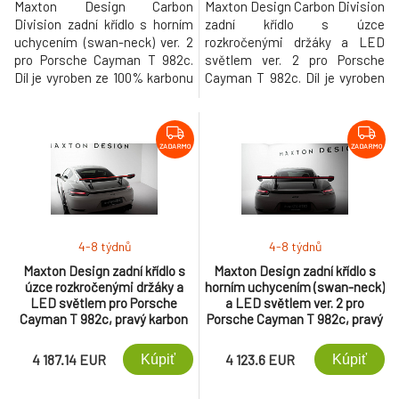
Maxton Design Carbon
Maxton Design Carbon Division
Division zadní křídlo s horním
zadní křídlo s úzce
uchycením (swan-neck) ver. 2
rozkročenými držáky a LED
pro Porsche Cayman T 982c.
světlem ver. 2 pro Porsche
Díl je vyroben ze 100% karbonu
Cayman T 982c. Díl je vyroben
za použití těch
ze 100% karbonu za použití
nejmodernějších technologií a
těch nejmodernějších
procesů zpracování
technologií a procesů
karbonových vláken.
zpracování karbonových vláken.
ZADARMO
ZADARMO
4-8 týdnů
4-8 týdnů
Maxton Design zadní křídlo s
Maxton Design zadní křídlo s
úzce rozkročenými držáky a
horním uchycením (swan-neck)
LED světlem pro Porsche
a LED světlem ver. 2 pro
Cayman T 982c, pravý karbon
Porsche Cayman T 982c, pravý
karbon
4 187.14 EUR
4 123.6 EUR
Kúpiť
Kúpiť