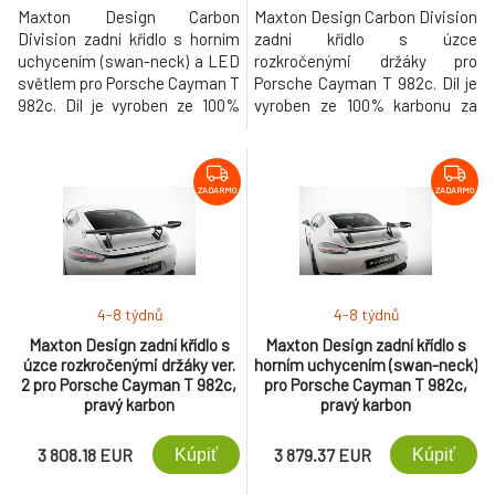
Maxton Design Carbon
Maxton Design Carbon Division
Division zadní křídlo s horním
zadní křídlo s úzce
uchycením (swan-neck) a LED
rozkročenými držáky pro
světlem pro Porsche Cayman T
Porsche Cayman T 982c. Díl je
982c. Díl je vyroben ze 100%
vyroben ze 100% karbonu za
karbonu za použití těch
použití těch nejmodernějších
nejmodernějších technologií a
technologií a procesů
procesů zpracování
zpracování karbonových vláken.
karbonových vláken.
ZADARMO
ZADARMO
4-8 týdnů
4-8 týdnů
Maxton Design zadní křídlo s
Maxton Design zadní křídlo s
úzce rozkročenými držáky ver.
horním uchycením (swan-neck)
2 pro Porsche Cayman T 982c,
pro Porsche Cayman T 982c,
pravý karbon
pravý karbon
3 808.18 EUR
3 879.37 EUR
Kúpiť
Kúpiť