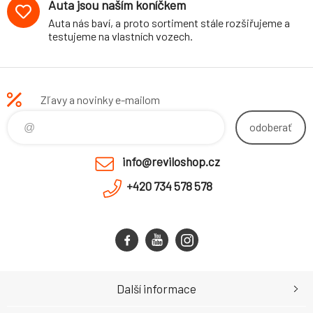
Auta jsou naším koníčkem
Auta nás baví, a proto sortiment stále rozšiřujeme a
testujeme na vlastních vozech.
Zľavy a novinky e-mailom
odoberať
info@reviloshop.cz
+420 734 578 578
Další informace