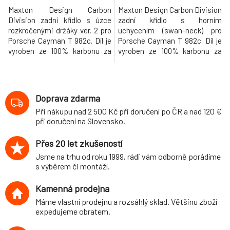
Maxton Design Carbon
Maxton Design Carbon Division
Division zadní křídlo s úzce
zadní křídlo s horním
rozkročenými držáky ver. 2 pro
uchycením (swan-neck) pro
Porsche Cayman T 982c. Díl je
Porsche Cayman T 982c. Díl je
vyroben ze 100% karbonu za
vyroben ze 100% karbonu za
použití těch nejmodernějších
použití těch nejmodernějších
technologií a procesů
technologií a procesů
zpracování karbonových
zpracování karbonových vláken.
vláken.
Doprava zdarma
Při nákupu nad 2 500 Kč při doručení po ČR a nad 120 €
při doručení na Slovensko.
Přes 20 let zkušeností
Jsme na trhu od roku 1999, rádi vám odborně porádíme
s výběrem či montáží.
Kamenná prodejna
Máme vlastní prodejnu a rozsáhlý sklad. Většinu zboží
expedujeme obratem.