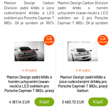
Maxton Design Carbon
Maxton Design Carbon Division
Division zadní křídlo s úzce
zadní křídlo s horním
rozkročenými držáky a LED
uchycením (swan-neck) a LED
světlem pro Porsche Cayman T
světlem ver. 2 pro Porsche
982c. Díl je vyroben ze 100%
Cayman T 982c. Díl je vyroben
karbonu za použití těch
ze 100% karbonu za použití
nejmodernějších technologií a
těch nejmodernějších
procesů zpracování
technologií a procesů
karbonových vláken.
zpracování karbonových vláken.
ZADARMO
ZADARMO
4-8 týdnů
4-8 týdnů
Maxton Design zadní křídlo s
Maxton Design zadní křídlo s
horním uchycením (swan-
úzce rozkročenými držáky pro
neck) a LED světlem pro
Porsche Cayman T 982c, pravý
Porsche Cayman T 982c, pravý
karbon
karbon
4 187.14 EUR
3 463.72 EUR
Kúpiť
Kúpiť