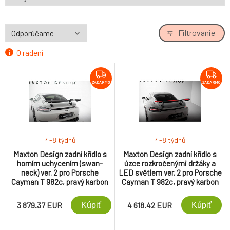
Filtrovanie
O radení
ZADARMO
ZADARMO
4-8 týdnů
4-8 týdnů
Maxton Design zadní křídlo s
Maxton Design zadní křídlo s
horním uchycením (swan-
úzce rozkročenými držáky a
neck) ver. 2 pro Porsche
LED světlem ver. 2 pro Porsche
Cayman T 982c, pravý karbon
Cayman T 982c, pravý karbon
3 879.37 EUR
4 618.42 EUR
Kúpiť
Kúpiť