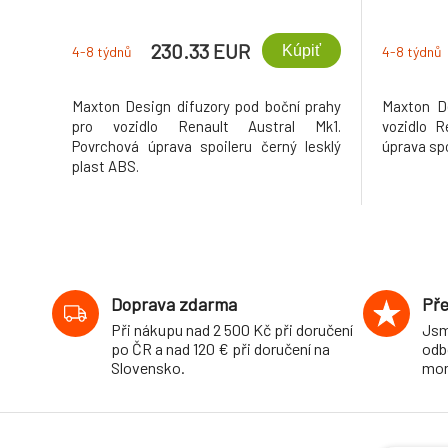
230.33 EUR
Kúpiť
4-8 týdnů
4-8 týdnů
Maxton Design difuzory pod boční prahy
Maxton De
pro vozidlo Renault Austral Mk1.
vozidlo R
Povrchová úprava spoileru černý lesklý
úprava spo
plast ABS.
Doprava zdarma
Pře
Při nákupu nad 2 500 Kč při doručení
Jsm
po ČR a nad 120 € při doručení na
odb
Slovensko.
mon