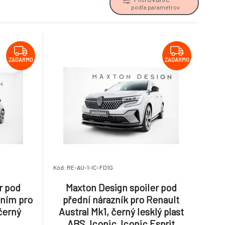
podľa parametrov
ZADARMO
ZADARMO
Kód: RE-AU-1-IC-FD1G
r pod
Maxton Design spoiler pod
áním pro
přední nárazník pro Renault
černý
Austral Mk1, černý lesklý plast
ABS, Iconic, Iconic Esprit