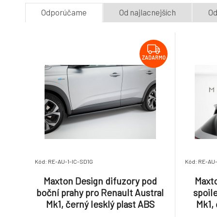
Odporúčame
Od najlacnejších
Od
ZADARMO
Kód: RE-AU-1-IC-SD1G
Kód: RE-AU-
Maxton Design difuzory pod
Maxto
boční prahy pro Renault Austral
spoil
Mk1, černý lesklý plast ABS
Mk1, 