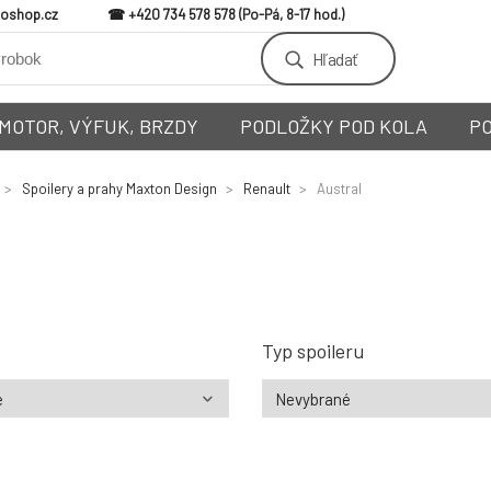
loshop.cz
+420 734 578 578
Hľadať
MOTOR, VÝFUK, BRZDY
PODLOŽKY POD KOLA
P
Spoilery a prahy Maxton Design
Renault
Austral
Typ spoileru