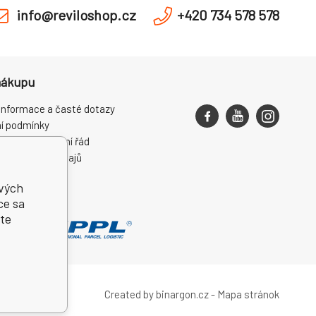
info@reviloshop.cz
+420 734 578 578
nákupu
informace a časté dotazy
í podmínky
ce a reklamační řád
ní osobních údajů
ení od smlouvy
ivých
ce sa
te
Created by binargon.cz
-
Mapa stránok