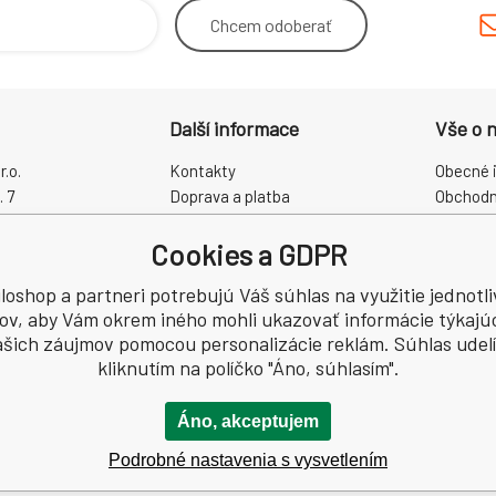
Chcem
odoberať
Další informace
Vše o 
.o.
Kontakty
Obecné 
. 7
Doprava a platba
Obchodn
rálové
Proč právě my?
Reklama
Cookies a GDPR
O nás
Zpracová
Kamenná prodejna
Odstoup
loshop a partneri potrebujú Váš súhlas na využitie jednotl
CZ60931868
ov, aby Vám okrem iného mohli ukazovať informácie týkajú
šich záujmov pomocou personalizácie reklám. Súhlas udelí
kliknutím na políčko "Áno, súhlasím".
Áno, akceptujem
Podrobné nastavenia s vysvetlením
.