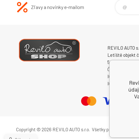
Zľavy a novinky e-mailom
REVILO AUTO s.r
Letiště objekt č
50341 Hradec K
Česká republika
IČO: 60931868
Revi
IČ DPH (DIČ): 
údaj
Va
Copyright © 2026 REVILO AUTO s.r.o.
Všetky práva vyhradené