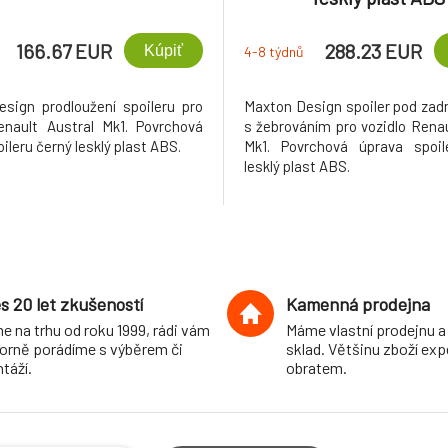
166.67 EUR
288.23 EUR
Kúpiť
4-8 týdnů
sign prodloužení spoileru pro
Maxton Design spoiler pod zadn
enault Austral Mk1. Povrchová
s žebrováním pro vozidlo Renau
ileru černý lesklý plast ABS.
Mk1. Povrchová úprava spoil
lesklý plast ABS.
s 20 let zkušeností
Kamenná prodejna
e na trhu od roku 1999, rádi vám
Máme vlastní prodejnu a
orně porádíme s výběrem či
sklad. Většinu zboží ex
táží.
obratem.