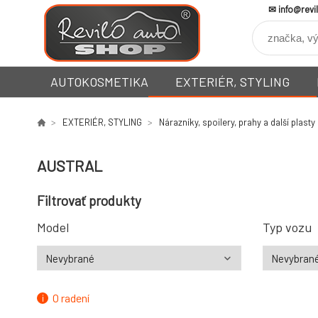
info@revi
AUTOKOSMETIKA
EXTERIÉR, STYLING
EXTERIÉR, STYLING
Nárazníky, spoilery, prahy a další plasty
AUSTRAL
Filtrovať produkty
Model
Typ vozu
O radení