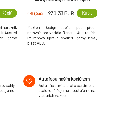
Alpine
230.33 EUR
Kúpiť
Kúpiť
4-8 týdnů
í nárazník
Maxton Design spoiler pod přední
lt Austral
nárazník pro vozidlo Renault Austral Mk1.
eru černý
Povrchová úprava spoileru černý lesklý
plast ABS.
Auta jsou naším koníčkem
 rozsáhlý
Auta nás baví, a proto sortiment
pedujeme
stále rozšiřujeme a testujeme na
vlastních vozech.