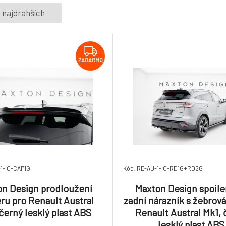
 najdrahších
ZADARMO
1-IC-CAP1G
Kód: RE-AU-1-IC-RD1G+RD2G
n Design prodloužení
Maxton Design spoile
eru pro Renault Austral
zadní nárazník s žebrov
černý lesklý plast ABS
Renault Austral Mk1, 
lesklý plast ABS