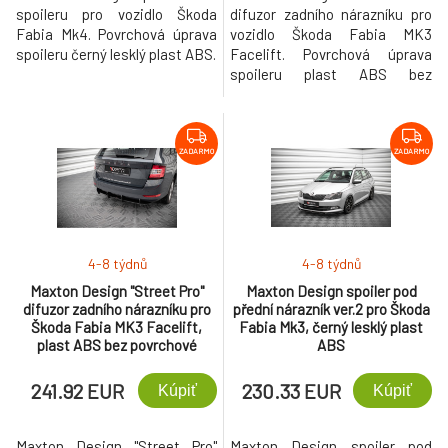
spoileru pro vozidlo Škoda
difuzor zadního nárazníku pro
Fabia Mk4. Povrchová úprava
vozidlo Škoda Fabia MK3
spoileru černý lesklý plast ABS.
Facelift. Povrchová úprava
spoileru plast ABS bez
povrchové úpravy.
ZADARMO
ZADARMO
4-8 týdnů
4-8 týdnů
Maxton Design "Street Pro"
Maxton Design spoiler pod
difuzor zadního nárazníku pro
přední nárazník ver.2 pro Škoda
Škoda Fabia MK3 Facelift,
Fabia Mk3, černý lesklý plast
plast ABS bez povrchové
ABS
úpravy, s černou a červenou
linkou
241.92 EUR
230.33 EUR
Kúpiť
Kúpiť
Maxton Design "Street Pro"
Maxton Design spoiler pod