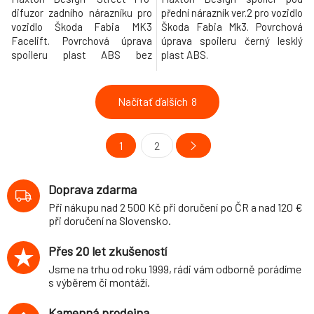
difuzor zadního nárazníku pro
přední nárazník ver.2 pro vozidlo
vozidlo Škoda Fabia MK3
Škoda Fabia Mk3. Povrchová
Facelift. Povrchová úprava
úprava spoileru černý lesklý
spoileru plast ABS bez
plast ABS.
povrchové úpravy.
Načítať ďalších
8
1
2
Doprava zdarma
Při nákupu nad 2 500 Kč při doručení po ČR a nad 120 €
při doručení na Slovensko.
Přes 20 let zkušeností
Jsme na trhu od roku 1999, rádi vám odborně porádíme
s výběrem či montáží.
Kamenná prodejna