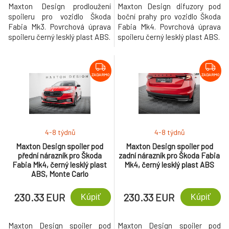
Maxton Design prodloužení
Maxton Design difuzory pod
spoileru pro vozidlo Škoda
boční prahy pro vozidlo Škoda
Fabia Mk3. Povrchová úprava
Fabia Mk4. Povrchová úprava
spoileru černý lesklý plast ABS.
spoileru černý lesklý plast ABS.
ZADARMO
ZADARMO
4-8 týdnů
4-8 týdnů
Maxton Design spoiler pod
Maxton Design spoiler pod
přední nárazník pro Škoda
zadní nárazník pro Škoda Fabia
Fabia Mk4, černý lesklý plast
Mk4, černý lesklý plast ABS
ABS, Monte Carlo
230.33 EUR
230.33 EUR
Kúpiť
Kúpiť
Maxton Design spoiler pod
Maxton Design spoiler pod