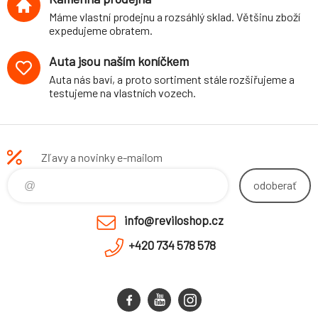
Máme vlastní prodejnu a rozsáhlý sklad. Většinu zboží
expedujeme obratem.
Auta jsou naším koníčkem
Auta nás baví, a proto sortiment stále rozšiřujeme a
testujeme na vlastních vozech.
Zľavy a novinky e-mailom
odoberať
info@reviloshop.cz
+420 734 578 578