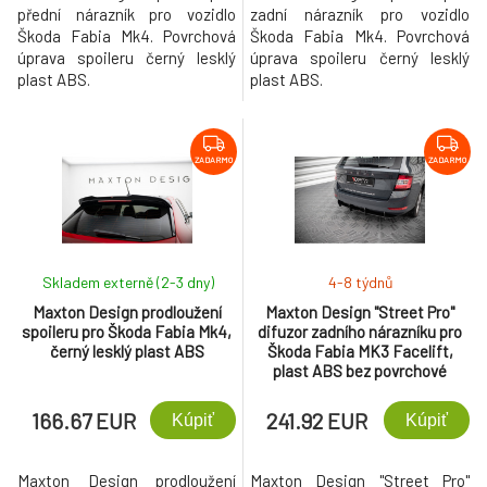
přední nárazník pro vozidlo
zadní nárazník pro vozidlo
Škoda Fabia Mk4. Povrchová
Škoda Fabia Mk4. Povrchová
úprava spoileru černý lesklý
úprava spoileru černý lesklý
plast ABS.
plast ABS.
ZADARMO
ZADARMO
Skladem externě (2-3 dny)
4-8 týdnů
Maxton Design prodloužení
Maxton Design "Street Pro"
spoileru pro Škoda Fabia Mk4,
difuzor zadního nárazníku pro
černý lesklý plast ABS
Škoda Fabia MK3 Facelift,
plast ABS bez povrchové
úpravy, s červenou linkou
166.67 EUR
241.92 EUR
Kúpiť
Kúpiť
Maxton Design prodloužení
Maxton Design "Street Pro"