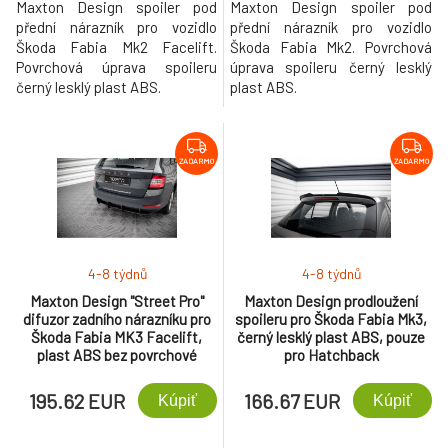
Maxton Design spoiler pod
Maxton Design spoiler pod
přední nárazník pro vozidlo
přední nárazník pro vozidlo
Škoda Fabia Mk2 Facelift.
Škoda Fabia Mk2. Povrchová
Povrchová úprava spoileru
úprava spoileru černý lesklý
černý lesklý plast ABS.
plast ABS.
ZADARMO
ZADARMO
4-8 týdnů
4-8 týdnů
Maxton Design "Street Pro"
Maxton Design prodloužení
difuzor zadního nárazníku pro
spoileru pro Škoda Fabia Mk3,
Škoda Fabia MK3 Facelift,
černý lesklý plast ABS, pouze
plast ABS bez povrchové
pro Hatchback
úpravy
195.62 EUR
166.67 EUR
Kúpiť
Kúpiť