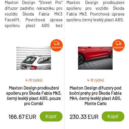
Maxton Design "Street Pro"
Maxton Design prodloužení
difuzor zadního nárazníku pro
spoileru pro vozidlo Škoda
vozidlo Škoda Fabia MK3
Fabia Mk3. Povrchová úprava
Facelift. Povrchová úprava
spoileru černý lesklý plast ABS.
spoileru plast ABS bez
povrchové úpravy.
ZADARMO
ZADARMO
4-8 týdnů
4-8 týdnů
Maxton Design prodloužení
Maxton Design difuzory pod
spoileru pro Škoda Fabia Mk3,
boční prahy pro Škoda Fabia
černý lesklý plast ABS, pouze
Mk4, černý lesklý plast ABS,
pro Combi
Monte Carlo
166.67 EUR
230.33 EUR
Kúpiť
Kúpiť