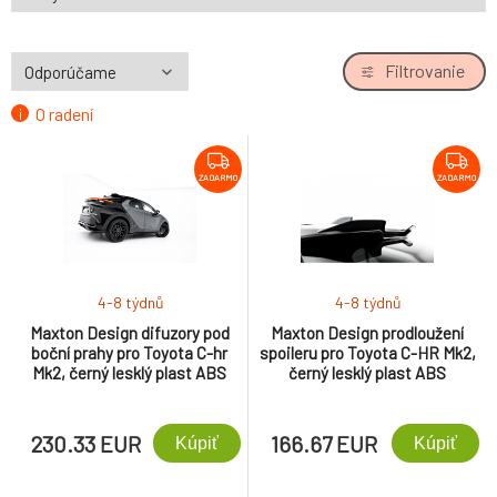
Filtrovanie
O radení
ZADARMO
ZADARMO
4-8 týdnů
4-8 týdnů
Maxton Design difuzory pod
Maxton Design prodloužení
boční prahy pro Toyota C-hr
spoileru pro Toyota C-HR Mk2,
Mk2, černý lesklý plast ABS
černý lesklý plast ABS
230.33 EUR
166.67 EUR
Kúpiť
Kúpiť