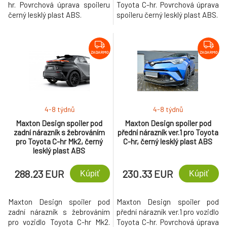
hr. Povrchová úprava spoileru
Toyota C-hr. Povrchová úprava
černý lesklý plast ABS.
spoileru černý lesklý plast ABS.
ZADARMO
ZADARMO
4-8 týdnů
4-8 týdnů
Maxton Design spoiler pod
Maxton Design spoiler pod
zadní nárazník s žebrováním
přední nárazník ver.1 pro Toyota
pro Toyota C-hr Mk2, černý
C-hr, černý lesklý plast ABS
lesklý plast ABS
288.23 EUR
230.33 EUR
Kúpiť
Kúpiť
Maxton Design spoiler pod
Maxton Design spoiler pod
zadní nárazník s žebrováním
přední nárazník ver.1 pro vozidlo
pro vozidlo Toyota C-hr Mk2.
Toyota C-hr. Povrchová úprava