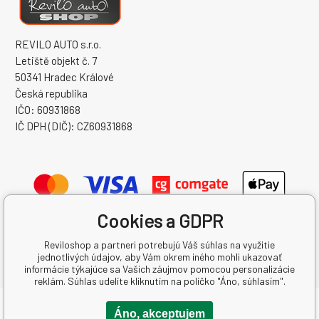
REVILO AUTO s.r.o.
Letiště objekt č. 7
50341 Hradec Králové
Česká republika
IČO: 60931868
IČ DPH (DIČ): CZ60931868
Cookies a GDPR
Reviloshop a partneri potrebujú Váš súhlas na využitie
jednotlivých údajov, aby Vám okrem iného mohli ukazovať
informácie týkajúce sa Vašich záujmov pomocou personalizácie
reklám. Súhlas udelíte kliknutím na políčko "Áno, súhlasím".
Copyright © 2026 REVILO AUTO s.r.o.
Áno, akceptujem