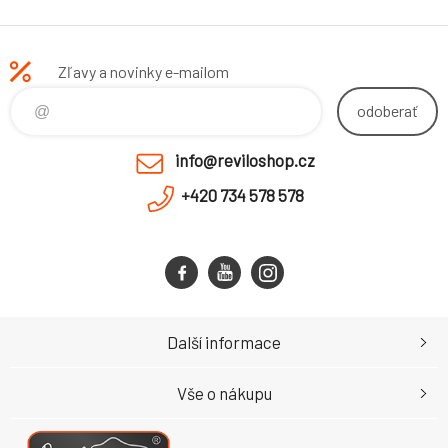
Zľavy a novinky e-mailom
odoberať
info@reviloshop.cz
+420 734 578 578
Další informace
Vše o nákupu