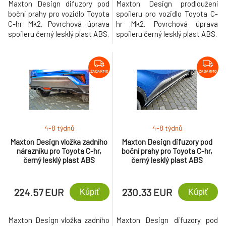
Maxton Design difuzory pod
Maxton Design prodloužení
boční prahy pro vozidlo Toyota
spoileru pro vozidlo Toyota C-
C-hr Mk2. Povrchová úprava
hr Mk2. Povrchová úprava
spoileru černý lesklý plast ABS.
spoileru černý lesklý plast ABS.
ZADARMO
ZADARMO
4-8 týdnů
4-8 týdnů
Maxton Design vložka zadního
Maxton Design difuzory pod
nárazníku pro Toyota C-hr,
boční prahy pro Toyota C-hr,
černý lesklý plast ABS
černý lesklý plast ABS
224.57 EUR
230.33 EUR
Kúpiť
Kúpiť
Maxton Design vložka zadního
Maxton Design difuzory pod