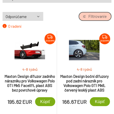
Filtrovanie
O radení
ZADARMO
ZADARMO
4-8 týdnů
4-8 týdnů
Maxton Design difuzor zadního
Maxton Design boční difuzory
nárazníku pro Volkswagen Polo
pod zadní nárazník pro
GTI Mk5 Facelift, plast ABS
Volkswagen Polo GTI Mk6,
bez povrchové úpravy
červený lesklý plast ABS
195.62 EUR
166.67 EUR
Kúpiť
Kúpiť