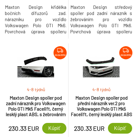
Maxton Design křidélka
Maxton Design středový
bočních difuzorů zad.
spoiler pod zadní nárazník s
nárazníku pro vozidlo
žebrováním pro vozidlo
Volkswagen Polo GTI Mk6.
Volkswagen Polo GTI Mk6.
Povrchová úprava spoileru
Povrchová úprava spoileru
černý lesklý plast ABS.
černý lesklý plast ABS.
ZADARMO
ZADARMO
4-8 týdnů
4-8 týdnů
Maxton Design spoiler pod
Maxton Design spoiler pod
zadní nárazník pro Volkswagen
přední nárazník ver.2 pro
Polo GTI Mk5 Facelift, černý
Volkswagen Polo GTI Mk5
lesklý plast ABS, s žebrováním
Facelift, černý lesklý plast ABS
230.33 EUR
230.33 EUR
Kúpiť
Kúpiť