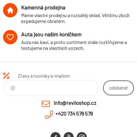
Kamenná prodejna
Máme vlastní prodejnu a rozsáhlý sklad. Většinu zboží
expedujeme obratem.
Auta jsou naším koníčkem
Auta nás baví, a proto sortiment stále rozšiřujeme a
testujeme na vlastních vozech.
Zľavy a novinky e-mailom
odoberať
info@reviloshop.cz
+420 734 578 578