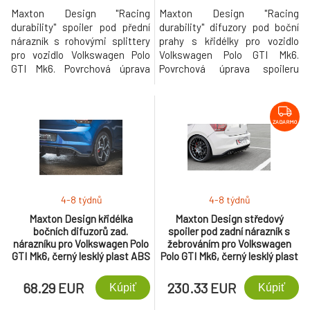
Maxton Design "Racing
Maxton Design "Racing
durability" spoiler pod přední
durability" difuzory pod boční
nárazník s rohovými splittery
prahy s křidélky pro vozidlo
pro vozidlo Volkswagen Polo
Volkswagen Polo GTI Mk6.
GTI Mk6. Povrchová úprava
Povrchová úprava spoileru
spoileru plast ABS bez
plast ABS bez povrchové
povrchové úpravy.
úpravy.
ZADARMO
4-8 týdnů
4-8 týdnů
Maxton Design křidélka
Maxton Design středový
bočních difuzorů zad.
spoiler pod zadní nárazník s
nárazníku pro Volkswagen Polo
žebrováním pro Volkswagen
GTI Mk6, černý lesklý plast ABS
Polo GTI Mk6, černý lesklý plast
ABS
68.29 EUR
230.33 EUR
Kúpiť
Kúpiť