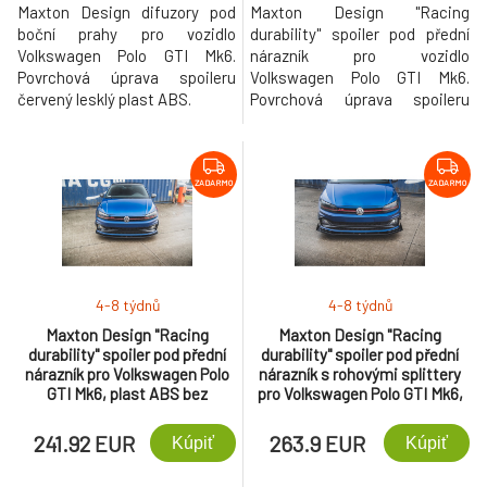
Maxton Design difuzory pod
Maxton Design "Racing
boční prahy pro vozidlo
durability" spoiler pod přední
Volkswagen Polo GTI Mk6.
nárazník pro vozidlo
Povrchová úprava spoileru
Volkswagen Polo GTI Mk6.
červený lesklý plast ABS.
Povrchová úprava spoileru
plast ABS bez povrchové
úpravy.
ZADARMO
ZADARMO
4-8 týdnů
4-8 týdnů
Maxton Design "Racing
Maxton Design "Racing
durability" spoiler pod přední
durability" spoiler pod přední
nárazník pro Volkswagen Polo
nárazník s rohovými splittery
GTI Mk6, plast ABS bez
pro Volkswagen Polo GTI Mk6,
povrchové úpravy, s červenou
plast ABS bez povrchové
linkou
úpravy
241.92 EUR
263.9 EUR
Kúpiť
Kúpiť