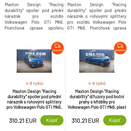
Maxton Design "Racing
Maxton Design "Racing
durability" spoiler pod přední
durability" spoiler pod přední
nárazník pro vozidlo
nárazník s rohovými splittery
Volkswagen Polo GTI Mk6.
pro vozidlo Volkswagen Polo
Povrchová úprava spoileru
GTI Mk6. Povrchová úprava
plast ABS bez povrchové
spoileru plast ABS bez
úpravy.
povrchové úpravy.
ZADARMO
ZADARMO
4-8 týdnů
4-8 týdnů
Maxton Design "Racing
Maxton Design "Racing
durability" spoiler pod přední
durability" difuzory pod boční
nárazník s rohovými splittery
prahy s křidélky pro
pro Volkswagen Polo GTI Mk6,
Volkswagen Polo GTI Mk6, plast
plast ABS bez povrchové
ABS bez povrchové úpravy, s
úpravy, s červenou linkou
červenou linkou
310.21 EUR
310.21 EUR
Kúpiť
Kúpiť