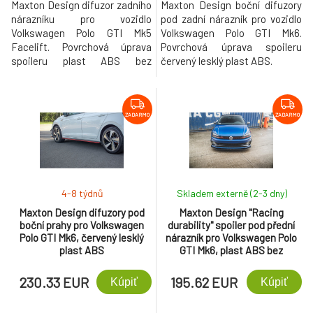
Maxton Design difuzor zadního
Maxton Design boční difuzory
nárazníku pro vozidlo
pod zadní nárazník pro vozidlo
Volkswagen Polo GTI Mk5
Volkswagen Polo GTI Mk6.
Facelift. Povrchová úprava
Povrchová úprava spoileru
spoileru plast ABS bez
červený lesklý plast ABS.
povrchové úpravy.
ZADARMO
ZADARMO
4-8 týdnů
Skladem externě (2-3 dny)
Maxton Design difuzory pod
Maxton Design "Racing
boční prahy pro Volkswagen
durability" spoiler pod přední
Polo GTI Mk6, červený lesklý
nárazník pro Volkswagen Polo
plast ABS
GTI Mk6, plast ABS bez
povrchové úpravy
230.33 EUR
195.62 EUR
Kúpiť
Kúpiť