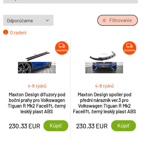
Filtrovanie
O radení
ZADARMO
ZADARMO
4-8 týdnů
4-8 týdnů
Maxton Design difuzory pod
Maxton Design spoiler pod
boční prahy pro Volkswagen
přední nárazník ver.3 pro
Tiguan R Mk2 Facelift, černý
Volkswagen Tiguan R Mk2
lesklý plast ABS
Facelift, černý lesklý plast ABS
230.33 EUR
230.33 EUR
Kúpiť
Kúpiť