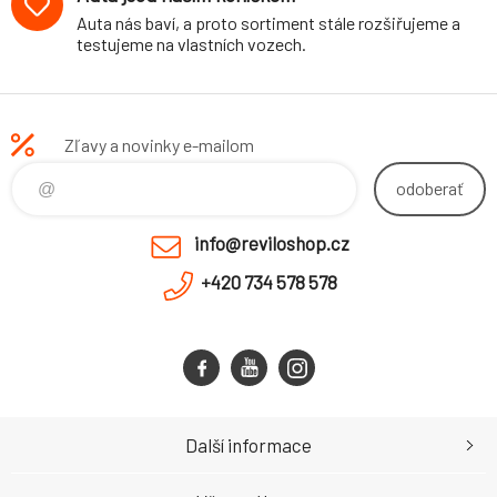
Auta nás baví, a proto sortiment stále rozšiřujeme a
testujeme na vlastních vozech.
Zľavy a novinky e-mailom
odoberať
info@reviloshop.cz
+420 734 578 578
Další informace