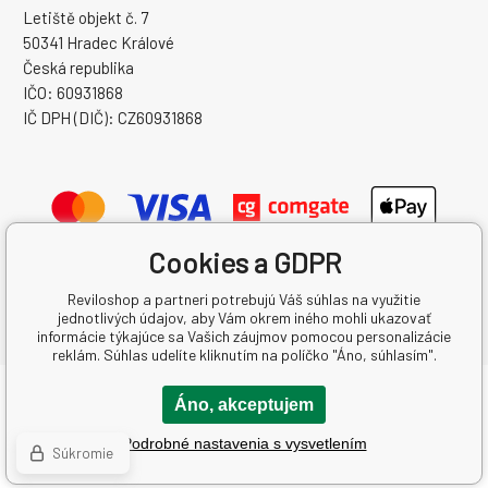
Letiště objekt č. 7
50341 Hradec Králové
Česká republika
IČO: 60931868
IČ DPH (DIČ): CZ60931868
Cookies a GDPR
Reviloshop a partneri potrebujú Váš súhlas na využitie
jednotlivých údajov, aby Vám okrem iného mohli ukazovať
informácie týkajúce sa Vašich záujmov pomocou personalizácie
reklám. Súhlas udelíte kliknutím na políčko "Áno, súhlasím".
Copyright © 2026 REVILO AUTO s.r.o.
Áno, akceptujem
Všetky práva vyhradené.
Podrobné nastavenia s vysvetlením
Created by binargon.cz
-
Mapa stránok
Súkromie