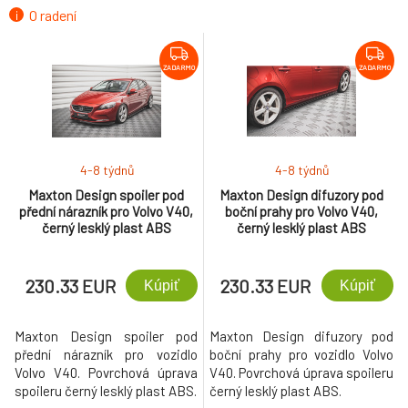
O radení
ZADARMO
ZADARMO
4-8 týdnů
4-8 týdnů
Maxton Design spoiler pod
Maxton Design difuzory pod
přední nárazník pro Volvo V40,
boční prahy pro Volvo V40,
černý lesklý plast ABS
černý lesklý plast ABS
230.33 EUR
230.33 EUR
Kúpiť
Kúpiť
Maxton Design spoiler pod
Maxton Design difuzory pod
přední nárazník pro vozidlo
boční prahy pro vozidlo Volvo
Volvo V40. Povrchová úprava
V40. Povrchová úprava spoileru
spoileru černý lesklý plast ABS.
černý lesklý plast ABS.