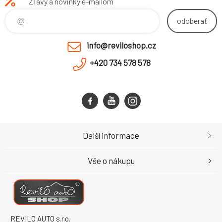
Zľavy a novinky e-mailom
odoberať
info@reviloshop.cz
+420 734 578 578
Další informace
Vše o nákupu
REVILO AUTO s.r.o.