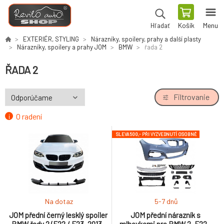
Košík
Menu
Hľadať
EXTERIÉR, STYLING
Nárazníky, spoilery, prahy a další plasty
Nárazníky, spoilery a prahy JOM
BMW
řada 2
ŘADA 2
Filtrovanie
O radení
SLEVA 500,- PŘI VYZVEDNUTÍ OSOBNĚ
Na dotaz
5-7 dnů
JOM přední černý lesklý spoiler
JOM přední nárazník s