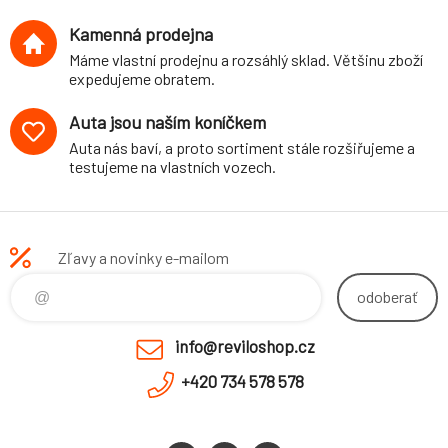
Kamenná prodejna
Máme vlastní prodejnu a rozsáhlý sklad. Většinu zboží
expedujeme obratem.
Auta jsou naším koníčkem
Auta nás baví, a proto sortiment stále rozšiřujeme a
testujeme na vlastních vozech.
Zľavy a novinky e-mailom
odoberať
info@reviloshop.cz
+420 734 578 578