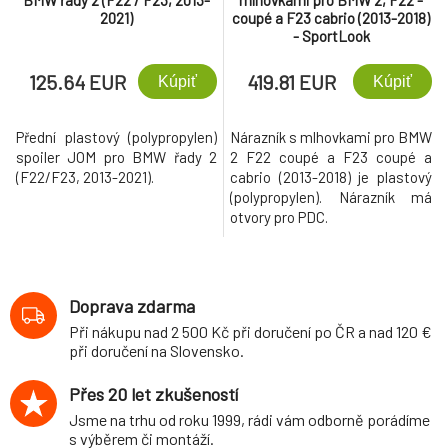
BMW řady 2 (F22 / F23, 2013-
mlhovkami pro BMW 2, F22 -
2021)
coupé a F23 cabrio (2013-2018)
- SportLook
125.64 EUR
419.81 EUR
Kúpiť
Kúpiť
Přední plastový (polypropylen)
Nárazník s mlhovkami pro BMW
spoiler JOM pro BMW řady 2
2 F22 coupé a F23 coupé a
(F22/F23, 2013-2021).
cabrio (2013-2018) je plastový
(polypropylen). Nárazník má
otvory pro PDC.
Doprava zdarma
Při nákupu nad 2 500 Kč při doručení po ČR a nad 120 €
při doručení na Slovensko.
Přes 20 let zkušeností
Jsme na trhu od roku 1999, rádi vám odborně porádíme
s výběrem či montáží.