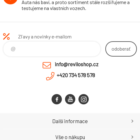
Auta nás baví, a proto sortiment stále rozšiřujeme a
testujeme na vlastních vozech.
Zľavy a novinky e-mailom
odoberať
info@reviloshop.cz
+420 734 578 578
Další informace
Vše o nákupu