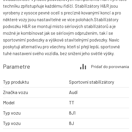
techniku zpřístupňuje každému řidiči. Stabilizátory H&R jsou
vyrobeny z vysoce pevné oceli s precizně kovanými konci a pro
některé vozy jsou nastavitelné ve více polohách.Stabilizátory
podvozku H&R se montují místo sériových stabilizátorů a je
možné je kombinovat jak se sériovým odpružením, tak i se
sportovními podvozky a výškově stavitelnými podvozky. Navíc
poskytují alternativu pro všechny, kteří si přejí lepší, sportovně
tuhé nastavení svého vozidla, bez snížení jeho světlé výšky.
Parametre
Pridať do porovnania
Typ produktu
Sportovní stabilizátory
Značka vozu
Audi
Model
TT
Typ vozu
8J1
Typ vozu
8J