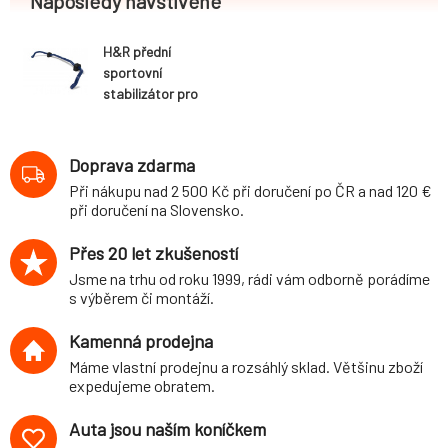
Naposledy navštívené
H&R přední
sportovní
stabilizátor pro
Audi TT (8J, 8J1)
Coupé,
Roadster, RS
Doprava zdarma
Roadster, 2WD,
Při nákupu nad 2 500 Kč při doručení po ČR a nad 120 €
4WD, r.v. 2014-,
při doručení na Slovensko.
průměr 26 mm
Přes 20 let zkušeností
Jsme na trhu od roku 1999, rádi vám odborně porádíme
s výběrem či montáží.
Kamenná prodejna
Máme vlastní prodejnu a rozsáhlý sklad. Většinu zboží
expedujeme obratem.
Auta jsou naším koníčkem