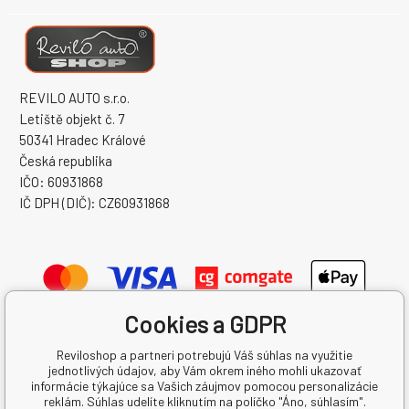
REVILO AUTO s.r.o.
Letiště objekt č. 7
50341 Hradec Králové
Česká republika
IČO: 60931868
IČ DPH (DIČ): CZ60931868
Cookies a GDPR
Reviloshop a partneri potrebujú Váš súhlas na využitie
jednotlivých údajov, aby Vám okrem iného mohli ukazovať
informácie týkajúce sa Vašich záujmov pomocou personalizácie
reklám. Súhlas udelíte kliknutím na políčko "Áno, súhlasím".