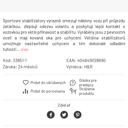
Sportovní stabilizátory výrazně omezují náklony vozu při průjezdu
zatáčkou, zlepšují odezvu volantu a poskytují lepší kontakt s
vozovkou pro větší přilnavost a stabilitu. Vyráběny jsou z pevnostní
oceli a mají kovaná oka pro uchycení. Většina stabilizátorů
umožňuje nastavitelné uchycení a tím dokonalé odladění
tuhosti....
viac
Kód:
33851-1
EAN:
4048419128690
Záruka:
24
Výrobca:
H&R
Otázka pre
Pridať do obľúbených
predajcu
Stráženie
Pridať do porovnania
produktu
Zdieľať