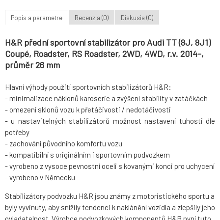
Popis a parametre
Recenzia (0)
Diskusia (0)
H&R přední sportovní stabilizátor pro Audi TT (8J, 8J1)
Coupé, Roadster, RS Roadster, 2WD, 4WD, r.v. 2014-,
průměr 26 mm
Hlavní výhody použití sportovních stabilizátorů H&R:
- minimalizace náklonů karoserie a zvýšení stability v zatáčkách
- omezení sklonů vozu k přetáčivosti / nedotáčivosti
- u nastavitelných stabilizátorů možnost nastavení tuhosti dle
potřeby
- zachování původního komfortu vozu
- kompatibilní s originálním i sportovním podvozkem
- vyrobeno z vysoce pevnostní oceli s kovanými konci pro uchycení
- vyrobeno v Německu
Stabilizátory podvozku H&R jsou známy z motoristického sportu a
byly vyvinuty, aby snížily tendenci k naklánění vozidla a zlepšily jeho
ovladatelnost. Výrobce podvozkových komponentů H&R nyní tuto