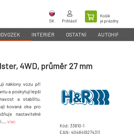
Košík
SK
Prihlásiť
je prázdny
ODVOZEK
INTERIÉR
OSTATNÍ
AUTOHIFI
adster, 4WD, průměr 27 mm
ují náklony vozu při
ntu a poskytují lepší
avost a stabilitu.
mají kovaná oka pro
ožňuje nastavitelné
....
viac
Kód:
33810-1
EAN:
4048419274311