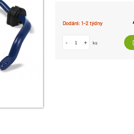
1-2 týdny
-
+
ks