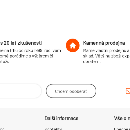
s 20 let zkušeností
Kamenná prodejna
e na trhu od roku 1999, rádi vám
Máme vlastní prodejnu a
orně porádíme s výběrem či
sklad. Většinu zboží ex
táží.
obratem.
Chcem
odoberať
Další informace
Vše o 
.o.
Kontakty
Obecné 