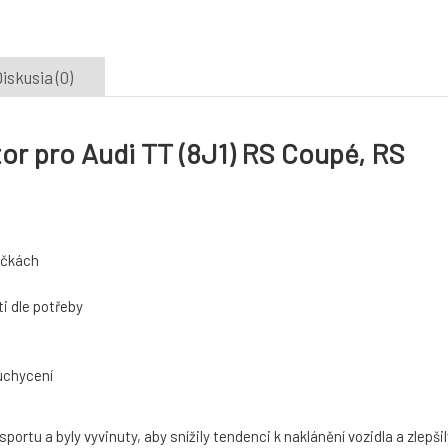
iskusia (0)
tor pro Audi TT (8J1) RS Coupé, RS
táčkách
i dle potřeby
 uchycení
rtu a byly vyvinuty, aby snížily tendenci k naklánění vozidla a zlepšil