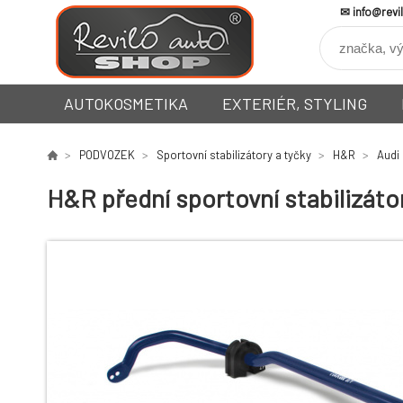
info@revi
AUTOKOSMETIKA
EXTERIÉR, STYLING
PODVOZEK
Sportovní stabilizátory a tyčky
H&R
Audi
H&R přední sportovní stabilizát