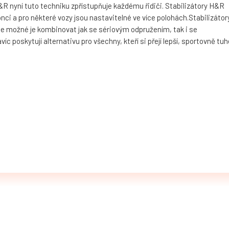
 nyní tuto techniku zpřístupňuje každému řidiči. Stabilizátory H&R
nci a pro některé vozy jsou nastavitelné ve více polohách.Stabilizátor
je možné je kombinovat jak se sériovým odpružením, tak i se
 poskytují alternativu pro všechny, kteří si přejí lepší, sportovně tuh