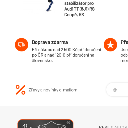
stabilizátor pro
Audi TT (8J1) RS
Coupé, RS
Roadster, 4WD,
průměr 27 mm
Doprava zdarma
Pře
Při nákupu nad 2 500 Kč při doručení
Jsm
po ČR a nad 120 € při doručení na
odb
Slovensko.
mon
Zľavy a novinky e-mailom
REVILO AUTO s.r