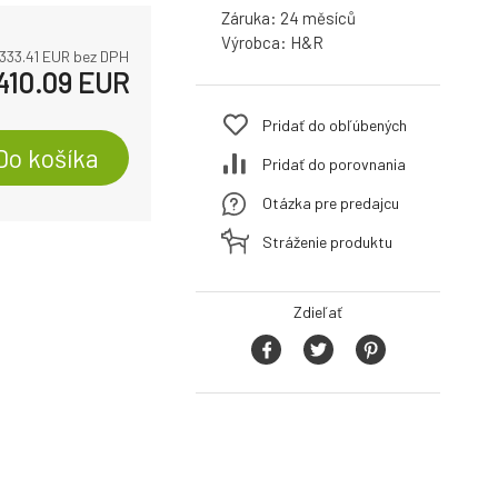
Záruka:
24
Výrobca:
H&R
333.41
EUR bez DPH
410.09
EUR
Pridať do obľúbených
Do košíka
Pridať do porovnania
Otázka pre predajcu
Stráženie produktu
Zdieľať