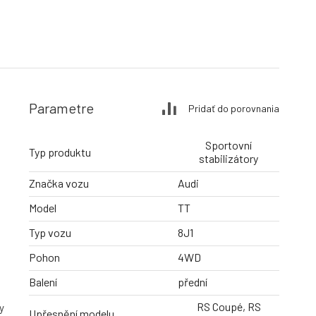
Parametre
Pridať do porovnania
Sportovní
Typ produktu
stabilizátory
Značka vozu
Audi
Model
TT
Typ vozu
8J1
Pohon
4WD
Balení
přední
RS Coupé, RS
y
Upřesnění modelu