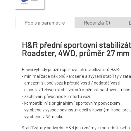
Popis a parametre
Recenzia (0)
D
H&R přední sportovní stabilizá
Roadster, 4WD, průměr 27 mm
Hlavní výhody použití sportovních stabilizátorů H&R:
- minimalizace náklonů karoserie a zvýšení stability v za
- omezení sklonů vozu k přetáčivosti / nedotáčivosti
- u nastavitelných stabilizátorů možnost nastavení tuhost
- zachování původního komfortu vozu
- kompatibilní s originálním i sportovním podvozkem
- vyrobeno z vysoce pevnostní oceli s kovanými konci pro
- vyrobeno v Německu
Stabilizátory podvozku H&R jsou známy z motoristického spo