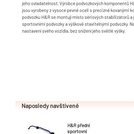
jeho ovladatelnost. Výrobce podvozkových komponentů H&R
jsou vyrobeny z vysoce pevné oceli s precizně kovanými ko
podvozku H&R se montují místo sériových stabilizátorů a 
sportovními podvozky a výškově stavitelnými podvozky. Navíc
nastavení svého vozidla, bez snížení jeho světlé výšky.
Naposledy navštívené
H&R přední
sportovní