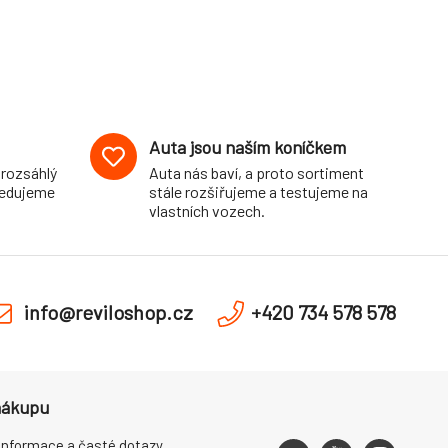
Auta jsou naším koníčkem
 rozsáhlý
Auta nás baví, a proto sortiment
pedujeme
stále rozšiřujeme a testujeme na
vlastních vozech.
info@reviloshop.cz
+420 734 578 578
nákupu
informace a časté dotazy