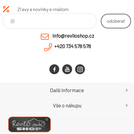
Zľavy a novinky e-mailom
odoberať
info@reviloshop.cz
+420 734 578 578
Další informace
Vše o nákupu