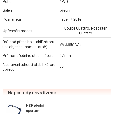
Pohon
4WD
Balení
přední
Poznámka
Facelift 2014
Coupé Quattro, Roadster
Upřesnění modelu
Quattro
Obj. kód předního stabilizátoru
VA 33851 VA3
(lze objednat samostatně)
Průměr předního stabilizátoru
27 mm
Nastavení tuhosti stabilizátoru
2x
vpředu
Naposledy navštívené
H&R přední
sportovní