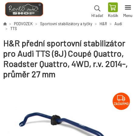
Košík
Menu
Hľadať
PODVOZEK
Sportovní stabilizátory a tyčky
H&R
Audi
TTS
H&R přední sportovní stabilizátor
pro Audi TTS (8J) Coupé Quattro,
Roadster Quattro, 4WD, r.v. 2014-,
průměr 27 mm
ZADARMO