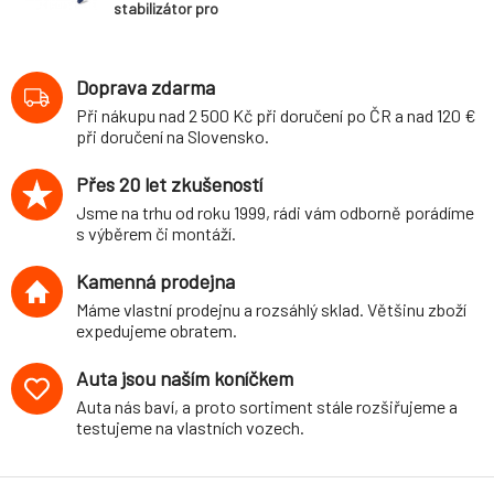
stabilizátor pro
Audi TTS (8J)
Coupé Quattro,
Roadster
Doprava zdarma
Quattro, 4WD,
Při nákupu nad 2 500 Kč při doručení po ČR a nad 120 €
r.v. 2014-, průměr
při doručení na Slovensko.
27 mm
Přes 20 let zkušeností
Jsme na trhu od roku 1999, rádi vám odborně porádíme
s výběrem či montáží.
Kamenná prodejna
Máme vlastní prodejnu a rozsáhlý sklad. Většinu zboží
expedujeme obratem.
Auta jsou naším koníčkem
Auta nás baví, a proto sortiment stále rozšiřujeme a
testujeme na vlastních vozech.