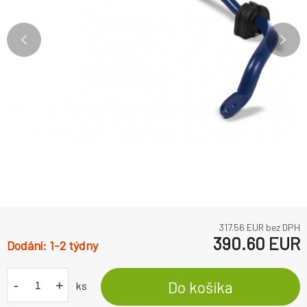
317.56
EUR bez DPH
390.60
EUR
1-2 týdny
-
+
Do košíka
ks