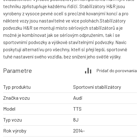
techniku zpřístupňuje každému řidiči. Stabilizátory H&R jsou
vyrobeny z vysoce pevné oceli s precizně kovanými konci a pro
některé vozy jsou nastavitelné ve více polohách.Stabilizátory
podvozku H&R se montují místo sériových stabilizátorů a je
možné je kombinovat jak se sériovým odpružením, tak i se
sportovními podvozky a výškově stavitelnými podvozky. Navíc
poskytují alternativu pro všechny, kteří si přejí lepší, sportovně
tuhé nastavení svého vozidla, bez snížení jeho světlé výšky.
Parametre
Pridať do porovnania
Typ produktu
Sportovní stabilizátory
Značka vozu
Audi
Model
TTS
Typ vozu
8J
Rok výroby
2014-