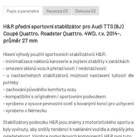
Popis a parametre
Recenzia (0)
Diskusia (0)
H&R přední sportovní stabilizátor pro Audi TTS (8J)
Coupé Quattro, Roadster Quattro, 4WD, r.v. 2014-,
průměr 27 mm
Hlavní výhody použití sportovních stabilizátorů H&R:
- minimalizace náklonů karoserie a zvýšení stability v zatáčkách
- omezení sklonů vozu k přetáčivosti / nedotáčivosti
- u nastavitelných stabilizátorů možnost nastavení tuhosti dle
potřeby
- zachování původního komfortu vozu
- kompatibilní s originálním i sportovním podvozkem
- vyrobeno z vysoce pevnostní oceli s kovanými konci pro uchycení
- vyrobeno v Německu
Stabilizátory podvozku H&R jsou známy z motoristického sportu a
byly vyvinuty, aby snížily tendenci k naklánění vozidla a zlepšily jeho
ovladatelnost. Výrobce podvozkových komponentů H&R nyní tuto