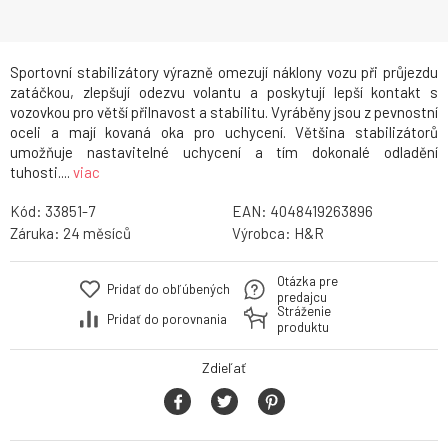
Sportovní stabilizátory výrazně omezují náklony vozu při průjezdu
zatáčkou, zlepšují odezvu volantu a poskytují lepší kontakt s
vozovkou pro větší přilnavost a stabilitu. Vyráběny jsou z pevnostní
oceli a mají kovaná oka pro uchycení. Většina stabilizátorů
umožňuje nastavitelné uchycení a tím dokonalé odladění
tuhosti....
viac
Kód:
33851-7
EAN:
4048419263896
Záruka:
24
Výrobca:
H&R
Otázka pre
Pridať do obľúbených
predajcu
Stráženie
Pridať do porovnania
produktu
Zdieľať