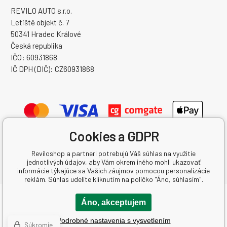
REVILO AUTO s.r.o.
Letiště objekt č. 7
50341 Hradec Králové
Česká republika
IČO: 60931868
IČ DPH (DIČ): CZ60931868
Cookies a GDPR
Reviloshop a partneri potrebujú Váš súhlas na využitie
jednotlivých údajov, aby Vám okrem iného mohli ukazovať
informácie týkajúce sa Vašich záujmov pomocou personalizácie
reklám. Súhlas udelíte kliknutím na políčko "Áno, súhlasím".
Copyright © 2026 REVILO AUTO s.r.o.
Áno, akceptujem
Všetky práva vyhradené.
Podrobné nastavenia s vysvetlením
Created by binargon.cz
-
Mapa stránok
Súkromie