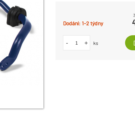
1-2 týdny
-
+
ks