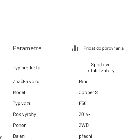
Parametre
Pridať do porovnania
Sportovní
Typ produktu
stabilizátory
Značka vozu
Mini
Model
Cooper S
Typ vozu
F56
Rok výroby
2014-
Pohon
2WD
Balení
přední
y