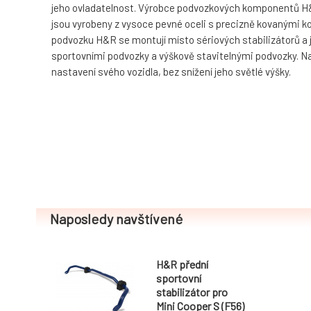
jeho ovladatelnost. Výrobce podvozkových komponentů H&R
jsou vyrobeny z vysoce pevné oceli s precizně kovanými ko
podvozku H&R se montují místo sériových stabilizátorů a 
sportovními podvozky a výškově stavitelnými podvozky. Navíc
nastavení svého vozidla, bez snížení jeho světlé výšky.
Naposledy navštívené
H&R přední
sportovní
stabilizátor pro
Mini Cooper S (F56)