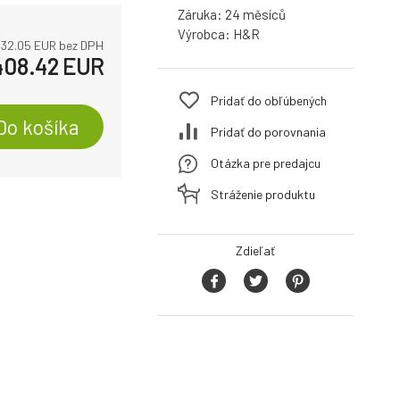
Záruka:
24
Výrobca:
H&R
332.05
EUR bez DPH
408.42
EUR
Pridať do obľúbených
Do košíka
Pridať do porovnania
Otázka pre predajcu
Stráženie produktu
Zdieľať