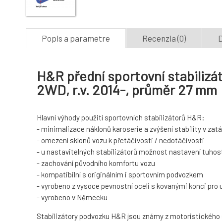
Popis a parametre
Recenzia (0)
D
H&R přední sportovní stabilizát
2WD, r.v. 2014-, průměr 27 mm
Hlavní výhody použití sportovních stabilizátorů H&R:
- minimalizace náklonů karoserie a zvýšení stability v za
- omezení sklonů vozu k přetáčivosti / nedotáčivosti
- u nastavitelných stabilizátorů možnost nastavení tuhost
- zachování původního komfortu vozu
- kompatibilní s originálním i sportovním podvozkem
- vyrobeno z vysoce pevnostní oceli s kovanými konci pro
- vyrobeno v Německu
Stabilizátory podvozku H&R jsou známy z motoristického spo