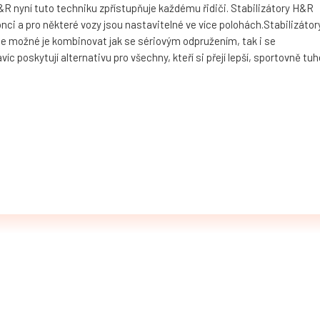
 nyní tuto techniku zpřístupňuje každému řidiči. Stabilizátory H&R
nci a pro některé vozy jsou nastavitelné ve více polohách.Stabilizátor
je možné je kombinovat jak se sériovým odpružením, tak i se
 poskytují alternativu pro všechny, kteří si přejí lepší, sportovně tuh