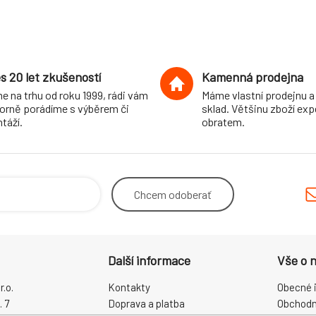
s 20 let zkušeností
Kamenná prodejna
e na trhu od roku 1999, rádi vám
Máme vlastní prodejnu a
orně porádíme s výběrem či
sklad. Většinu zboží ex
táží.
obratem.
Chcem
odoberať
Další informace
Vše o 
.o.
Kontakty
Obecné 
. 7
Doprava a platba
Obchodn