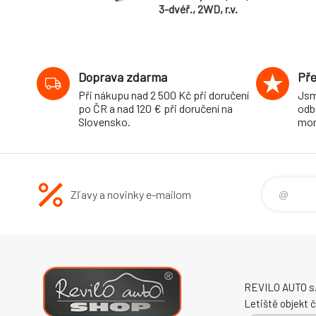
3-dvéř., 2WD, r.v.
2014-, průměr 27
mm
Doprava zdarma
Pře
Při nákupu nad 2 500 Kč při doručení
Jsm
po ČR a nad 120 € při doručení na
odb
Slovensko.
mon
Zľavy a novinky e-mailom
REVILO AUTO s.r
Letiště objekt č