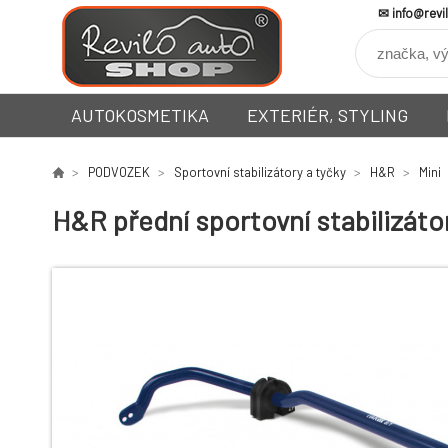
info@revi
AUTOKOSMETIKA
EXTERIÉR, STYLING
PODVOZEK
Sportovní stabilizátory a tyčky
H&R
Mini
H&R přední sportovní stabilizáto