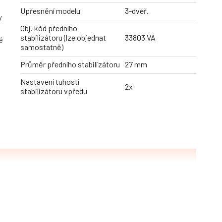
Upřesnění modelu
3-dvéř.
y
Obj. kód předního
stabilizátoru (lze objednat
33803 VA
é
samostatně)
Průměr předního stabilizátoru
27 mm
Nastavení tuhosti
2x
stabilizátoru vpředu