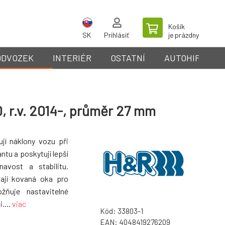
Košík
SK
Prihlásiť
je prázdny
ODVOZEK
INTERIÉR
OSTATNÍ
AUTOHIFI
, r.v. 2014-, průměr 27 mm
ují náklony vozu při
ntu a poskytují lepší
avost a stabilitu.
mají kovaná oka pro
ožňuje nastavitelné
....
viac
Kód:
33803-1
EAN:
4048419276209