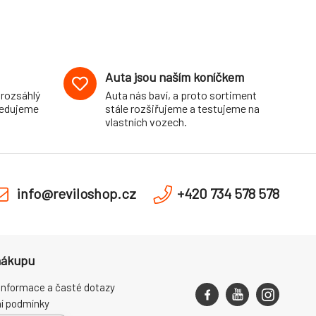
Auta jsou naším koníčkem
 rozsáhlý
Auta nás baví, a proto sortiment
pedujeme
stále rozšiřujeme a testujeme na
vlastních vozech.
info@reviloshop.cz
+420 734 578 578
nákupu
informace a časté dotazy
í podmínky