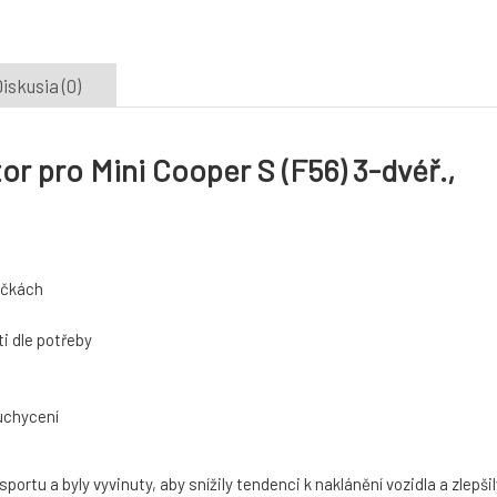
iskusia (0)
or pro Mini Cooper S (F56) 3-dvéř.,
táčkách
i dle potřeby
 uchycení
rtu a byly vyvinuty, aby snížily tendenci k naklánění vozidla a zlepšil