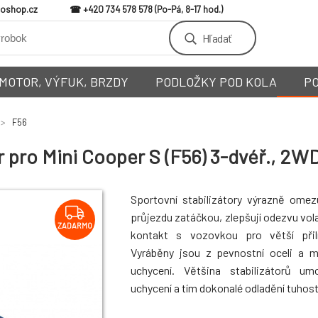
loshop.cz
+420 734 578 578
Hľadať
MOTOR, VÝFUK, BRZDY
PODLOŽKY POD KOLA
P
F56
r pro Mini Cooper S (F56) 3-dvéř., 2WD
Sportovní stabilizátory výrazně omez
průjezdu zatáčkou, zlepšují odezvu vola
ZADARMO
kontakt s vozovkou pro větší přiln
Vyráběny jsou z pevnostní oceli a 
uchycení. Většina stabilizátorů um
uchycení a tím dokonalé odladění tuhosti