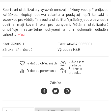
Sportovní stabilizátory výrazně omezují náklony vozu při průjezdu
zatáčkou, zlepšují odezvu volantu a poskytují lepší kontakt s
vozovkou pro větší přilnavost a stabilitu. Vyráběny jsou z pevnostní
oceli a mají kovaná oka pro uchycení. Většina stabilizátorů
umožňuje nastavitelné uchycení a tím dokonalé odladění
tuhosti....
viac
Kód:
33985-1
EAN:
4048419065001
Záruka:
24
Výrobca:
H&R
Otázka pre
Pridať do obľúbených
predajcu
Stráženie
Pridať do porovnania
produktu
Zdieľať