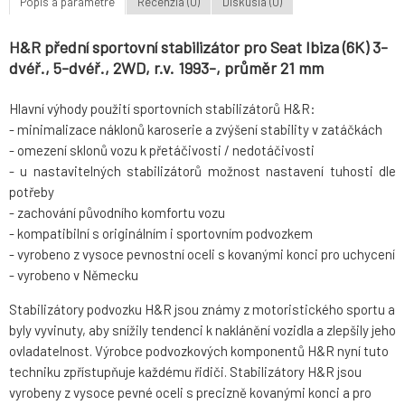
Popis a parametre
Recenzia (0)
Diskusia (0)
H&R přední sportovní stabilizátor pro Seat Ibiza (6K) 3-
dvéř., 5-dvéř., 2WD, r.v. 1993-, průměr 21 mm
Hlavní výhody použití sportovních stabilizátorů H&R:
- minimalizace náklonů karoserie a zvýšení stability v zatáčkách
- omezení sklonů vozu k přetáčivosti / nedotáčivosti
- u nastavitelných stabilizátorů možnost nastavení tuhosti dle
potřeby
- zachování původního komfortu vozu
- kompatibilní s originálním i sportovním podvozkem
- vyrobeno z vysoce pevnostní oceli s kovanými konci pro uchycení
- vyrobeno v Německu
Stabilizátory podvozku H&R jsou známy z motoristického sportu a
byly vyvinuty, aby snížily tendenci k naklánění vozidla a zlepšily jeho
ovladatelnost. Výrobce podvozkových komponentů H&R nyní tuto
techniku zpřístupňuje každému řidiči. Stabilizátory H&R jsou
vyrobeny z vysoce pevné oceli s precizně kovanými konci a pro