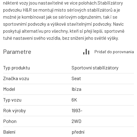
některé vozy jsou nastavitelné ve více polohách.Stabilizátory
podvozku H&R se montují místo sériových stabilizátorů a je
možné je kombinovat jak se sériovým odpružením, tak i se
sportovními podvozky a výškově stavitelnými podvozky. Navíc
poskytují alternativu pro všechny, kteří si přejí lepší, sportovně
tuhé nastavení svého vozidla, bez snížení jeho světlé výšky.
Parametre
Pridať do porovnania
Typ produktu
Sportovní stabilizátory
Značka vozu
Seat
Model
Ibiza
Typ vozu
6K
Rok výroby
1993-
Pohon
2WD
Balení
přední