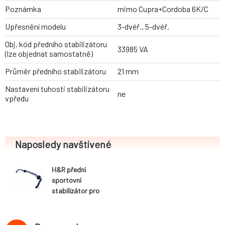
Poznámka
mimo Cupra+Cordoba 6K/C
Upřesnění modelu
3-dvéř., 5-dvéř.
Obj. kód předního stabilizátoru
33985 VA
(lze objednat samostatně)
Průměr předního stabilizátoru
21 mm
Nastavení tuhosti stabilizátoru
ne
vpředu
Naposledy navštívené
H&R přední
sportovní
stabilizátor pro
Seat Ibiza (6K) 3-
dvéř., 5-dvéř.,
2WD, r.v. 1993-,