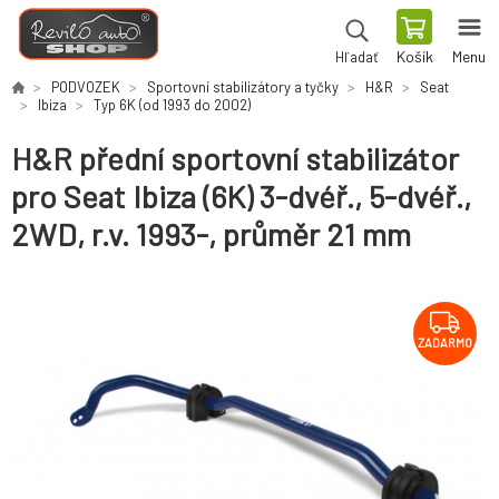
Košík
Menu
Hľadať
PODVOZEK
Sportovní stabilizátory a tyčky
H&R
Seat
Ibiza
Typ 6K (od 1993 do 2002)
H&R přední sportovní stabilizátor
pro Seat Ibiza (6K) 3-dvéř., 5-dvéř.,
2WD, r.v. 1993-, průměr 21 mm
ZADARMO