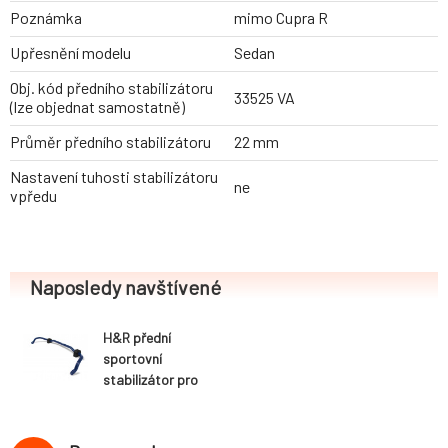
Poznámka
mimo Cupra R
Upřesnění modelu
Sedan
Obj. kód předního stabilizátoru
33525 VA
(lze objednat samostatně)
Průměr předního stabilizátoru
22 mm
Nastavení tuhosti stabilizátoru
ne
vpředu
Naposledy navštívené
H&R přední
sportovní
stabilizátor pro
Seat Toledo (1M)
Sedan, 2WD, r.v.
1999-, průměr 22