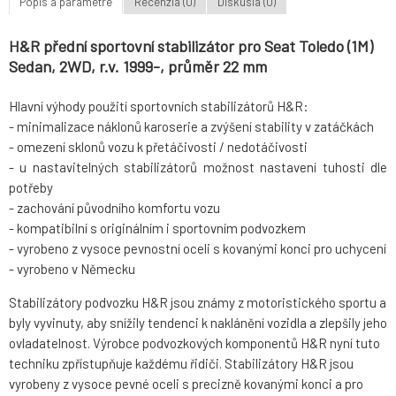
Popis a parametre
Recenzia (0)
Diskusia (0)
H&R přední sportovní stabilizátor pro Seat Toledo (1M)
Sedan, 2WD, r.v. 1999-, průměr 22 mm
Hlavní výhody použití sportovních stabilizátorů H&R:
- minimalizace náklonů karoserie a zvýšení stability v zatáčkách
- omezení sklonů vozu k přetáčivosti / nedotáčivosti
- u nastavitelných stabilizátorů možnost nastavení tuhosti dle
potřeby
- zachování původního komfortu vozu
- kompatibilní s originálním i sportovním podvozkem
- vyrobeno z vysoce pevnostní oceli s kovanými konci pro uchycení
- vyrobeno v Německu
Stabilizátory podvozku H&R jsou známy z motoristického sportu a
byly vyvinuty, aby snížily tendenci k naklánění vozidla a zlepšily jeho
ovladatelnost. Výrobce podvozkových komponentů H&R nyní tuto
techniku zpřístupňuje každému řidiči. Stabilizátory H&R jsou
vyrobeny z vysoce pevné oceli s precizně kovanými konci a pro