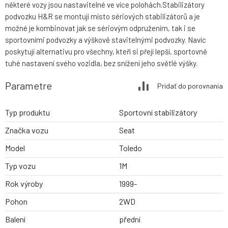
některé vozy jsou nastavitelné ve více polohách.Stabilizátory
podvozku H&R se montují místo sériových stabilizátorů a je
možné je kombinovat jak se sériovým odpružením, tak i se
sportovními podvozky a výškově stavitelnými podvozky. Navíc
poskytují alternativu pro všechny, kteří si přejí lepší, sportovně
tuhé nastavení svého vozidla, bez snížení jeho světlé výšky.
Parametre
Pridať do porovnania
Typ produktu
Sportovní stabilizátory
Značka vozu
Seat
Model
Toledo
Typ vozu
1M
Rok výroby
1999-
Pohon
2WD
Balení
přední