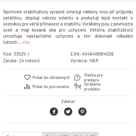
Sportovní stabilizátory výrazně omezují náklony vozu při průjezdu
zatáčkou, zlepšují odezvu volantu a poskytují lepší kontakt s
vozovkou pro větší přilnavost a stabilitu. Vyráběny jsou z pevnostní
oceli a mají kovaná oka pro uchycení. Většina stabilizátorů
umožňuje nastavitelné uchycení a tím dokonalé odladění
tuhosti....
viac
Kód:
33525-1
EAN:
4048419064028
Záruka:
24
Výrobca:
H&R
Otázka pre
Pridať do obľúbených
predajcu
Stráženie
Pridať do porovnania
produktu
Zdieľať