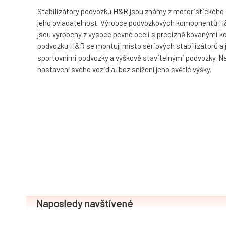
Stabilizátory podvozku H&R jsou známy z motoristického spo
jeho ovladatelnost. Výrobce podvozkových komponentů H&R
jsou vyrobeny z vysoce pevné oceli s precizně kovanými ko
podvozku H&R se montují místo sériových stabilizátorů a 
sportovními podvozky a výškově stavitelnými podvozky. Navíc
nastavení svého vozidla, bez snížení jeho světlé výšky.
Naposledy navštívené