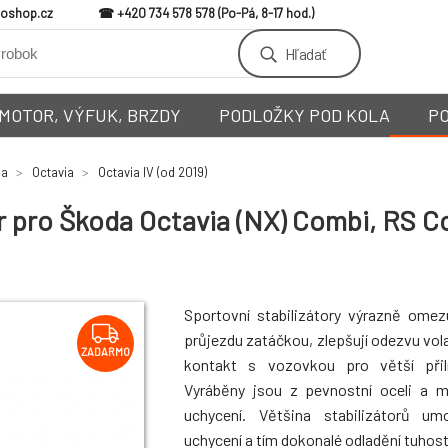
loshop.cz
+420 734 578 578
Hľadať
MOTOR, VÝFUK, BRZDY
PODLOŽKY POD KOLA
P
da
Octavia
Octavia IV (od 2019)
r pro Škoda Octavia (NX) Combi, RS C
Sportovní stabilizátory výrazně omez
průjezdu zatáčkou, zlepšují odezvu vola
ZADARMO
kontakt s vozovkou pro větší přiln
Vyráběny jsou z pevnostní oceli a 
uchycení. Většina stabilizátorů um
uchycení a tím dokonalé odladění tuhosti