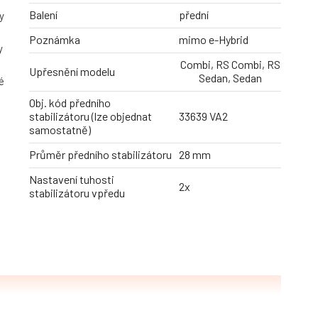
Balení
přední
y
Poznámka
mimo e-Hybrid
y
Combi, RS Combi, RS
Upřesnění modelu
Sedan, Sedan
é
Obj. kód předního
stabilizátoru (lze objednat
33639 VA2
samostatně)
Průměr předního stabilizátoru
28 mm
Nastavení tuhosti
2x
stabilizátoru vpředu