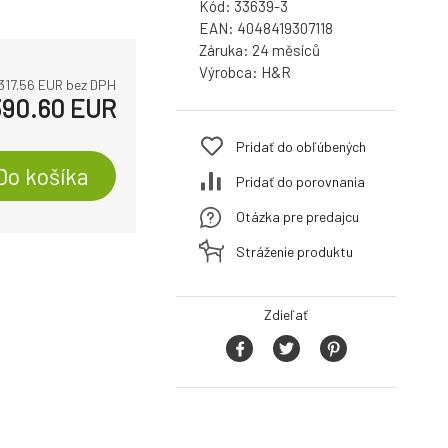
Kód:
33639-3
EAN:
4048419307118
Záruka:
24
Výrobca:
H&R
317.56
EUR bez DPH
390.60
EUR
Pridať do obľúbených
Do košíka
Pridať do porovnania
Otázka pre predajcu
Stráženie produktu
Zdieľať