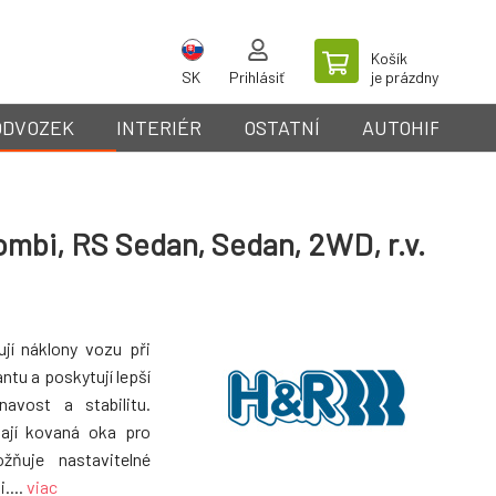
Košík
SK
Prihlásiť
je prázdny
ODVOZEK
INTERIÉR
OSTATNÍ
AUTOHIFI
ombi, RS Sedan, Sedan, 2WD, r.v.
ují náklony vozu při
ntu a poskytují lepší
avost a stabilitu.
mají kovaná oka pro
ožňuje nastavitelné
....
viac