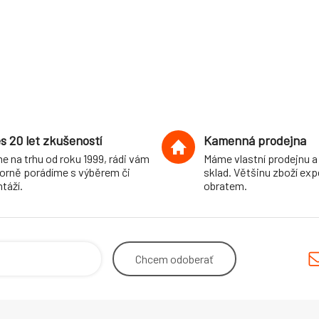
s 20 let zkušeností
Kamenná prodejna
e na trhu od roku 1999, rádi vám
Máme vlastní prodejnu a
orně porádíme s výběrem či
sklad. Většinu zboží ex
táží.
obratem.
Chcem
odoberať