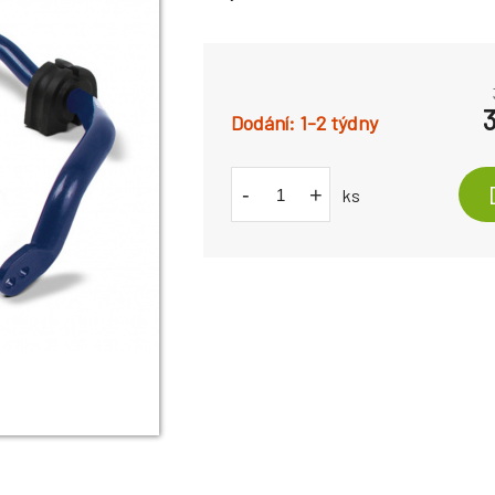
1-2 týdny
-
+
ks