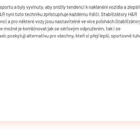
rtu a byly vyvinuty, aby snížily tendenci k naklánění vozidla a zlepšil
 nyní tuto techniku zpřístupňuje každému řidiči. Stabilizátory H&R
nci a pro některé vozy jsou nastavitelné ve více polohách.Stabilizátor
je možné je kombinovat jak se sériovým odpružením, tak i se
 poskytují alternativu pro všechny, kteří si přejí lepší, sportovně tuh