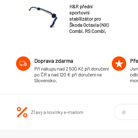
H&R přední
sportovní
stabilizátor pro
Škoda Octavia (NX)
Combi, RS Combi,
RS Sedan, Sedan,
2WD, r.v. 2019-,
průměr 28 mm
Doprava zdarma
Pře
Při nákupu nad 2 500 Kč při doručení
Jsm
po ČR a nad 120 € při doručení na
odb
Slovensko.
mon
Zľavy a novinky e-mailom