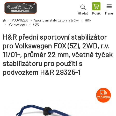
Košík
Menu
Hľadať
PODVOZEK
Sportovní stabilizátory a tyčky
H&R
Volkswagen
FOX
H&R přední sportovní stabilizátor
pro Volkswagen FOX (5Z), 2WD, r.v.
11/01-, průměr 22 mm, včetně tyček
stabilizátoru pro použití s
podvozkem H&R 29325-1
ZADARMO