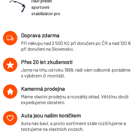
H&R přední
sportovní
stabilizátor pro
Volkswagen FOX
(5Z), 2WD, r.v.
11/01-, průměr 22
Doprava zdarma
mm, včetně tyček
Při nákupu nad 2 500 Kč při doručení po ČR a nad 120 €
stabilizátoru pro
při doručení na Slovensko.
použití s
podvozkem H&R
Přes 20 let zkušeností
29325-1
Jsme na trhu od roku 1999, rádi vám odborně porádíme
s výběrem či montáží.
Kamenná prodejna
Máme vlastní prodejnu a rozsáhlý sklad. Většinu zboží
expedujeme obratem.
Auta jsou naším koníčkem
Auta nás baví, a proto sortiment stále rozšiřujeme a
testujeme na vlastních vozech.