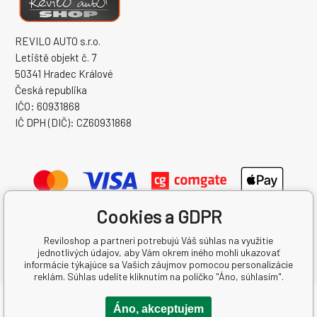
REVILO AUTO s.r.o.
Letiště objekt č. 7
50341 Hradec Králové
Česká republika
IČO: 60931868
IČ DPH (DIČ): CZ60931868
Cookies a GDPR
Reviloshop a partneri potrebujú Váš súhlas na využitie
jednotlivých údajov, aby Vám okrem iného mohli ukazovať
informácie týkajúce sa Vašich záujmov pomocou personalizácie
reklám. Súhlas udelíte kliknutím na políčko "Áno, súhlasím".
Copyright © 2026 REVILO AUTO s.r.o.
Áno, akceptujem