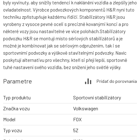
byly vyvinuty, aby snížily tendenci k naklánění vozidla a zlepšily jeho
ovladatelnost. Výrobce podvozkových komponentů H&R nyní tuto
techniku zpřístupňuje každému řidiči. Stabilizátory H&R jsou
vyrobeny z vysoce pevné oceli s precizně kovanými konci a pro
některé vozy jsou nastavitelné ve více polohách.Stabilizátory
podvozku H&R se montují místo sériových stabilizátorů a je
možné je kombinovat jak se sériovým odpružením, tak i se
sportovními podvozky a výškově stavitelnými podvozky. Navíc
poskytují alternativu pro všechny, kteří si přejí lepší, sportovně
tuhé nastavení svého vozidla, bez snížení jeho světlé výšky.
Parametre
Pridať do porovnania
Typ produktu
Sportovní stabilizátory
Značka vozu
Volkswagen
Model
FOX
Typ vozu
5Z