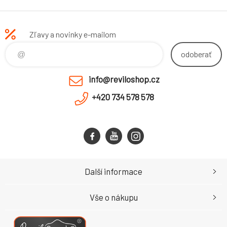
Zľavy a novinky e-mailom
odoberať
info@reviloshop.cz
+420 734 578 578
Další informace
Vše o nákupu