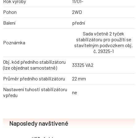
Rok výroby
11/01-
Pohon
2WD
Balení
přední
Sada včetně 2 tyček
stabilizátoru pro použití se
Poznámka
stavitelným podvozkem obj.
č. 29325-1
Obj. kód předního stabilizátoru
33325 VA2
(lze objednat samostatně)
Průměr předního stabilizátoru
22 mm
Nastavení tuhosti stabilizátoru
ne
vpředu
Naposledy navštívené