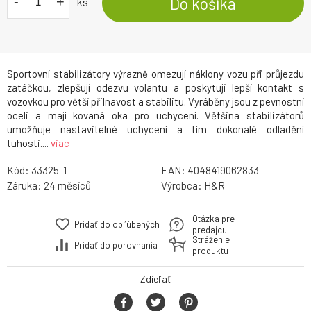
-
+
Do košíka
ks
Sportovní stabilizátory výrazně omezují náklony vozu při průjezdu
zatáčkou, zlepšují odezvu volantu a poskytují lepší kontakt s
vozovkou pro větší přilnavost a stabilitu. Vyráběny jsou z pevnostní
oceli a mají kovaná oka pro uchycení. Většina stabilizátorů
umožňuje nastavitelné uchycení a tím dokonalé odladění
tuhosti....
viac
Kód:
33325-1
EAN:
4048419062833
Záruka:
24
Výrobca:
H&R
Otázka pre
Pridať do obľúbených
predajcu
Stráženie
Pridať do porovnania
produktu
Zdieľať