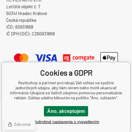
Letiště objekt č. 7
50341 Hradec Králové
Česká republika
IČO: 60931868
IČ DPH (DIČ): CZ60931868
Cookies a GDPR
Reviloshop a partneri potrebujú Váš súhlas na využitie
jednotlivých údajov, aby Vám okrem iného mohli ukazovať
informácie týkajúce sa Vašich záujmov pomocou personalizácie
reklám. Súhlas udelíte kliknutím na políčko "Áno, súhlasím".
Copyright © 2026 REVILO AUTO s.r.o.
Áno, akceptujem
Všetky práva vyhradené.
Podrobné nastavenia s vysvetlením
Created by binargon.cz
-
Mapa stránok
Súkromie