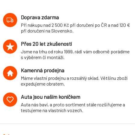
Volkswagen Lupo
(6ES, 6X) GTI,
2WD, r.v. 09/98-,
Doprava zdarma
průměr 21 mm
Při nákupu nad 2 500 Kč při doručení po ČR a nad 120 €
při doručení na Slovensko.
Přes 20 let zkušeností
Jsme na trhu od roku 1999, rádi vám odborně porádíme
s výběrem či montáží.
Kamenná prodejna
Máme vlastní prodejnu a rozsáhlý sklad. Většinu zboží
expedujeme obratem.
Auta jsou naším koníčkem
Auta nás baví, a proto sortiment stále rozšiřujeme a
testujeme na vlastních vozech.