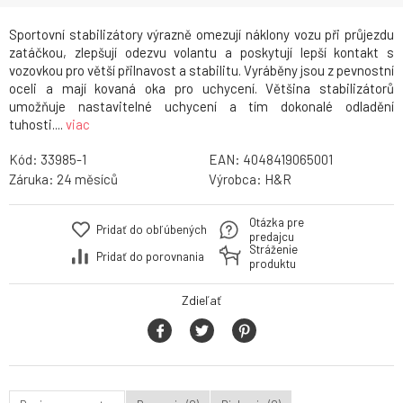
Sportovní stabilizátory výrazně omezují náklony vozu při průjezdu
zatáčkou, zlepšují odezvu volantu a poskytují lepší kontakt s
vozovkou pro větší přilnavost a stabilitu. Vyráběny jsou z pevnostní
oceli a mají kovaná oka pro uchycení. Většina stabilizátorů
umožňuje nastavitelné uchycení a tím dokonalé odladění
tuhosti....
viac
Kód:
33985-1
EAN:
4048419065001
Záruka:
24
Výrobca:
H&R
Otázka pre
Pridať do obľúbených
predajcu
Stráženie
Pridať do porovnania
produktu
Zdieľať