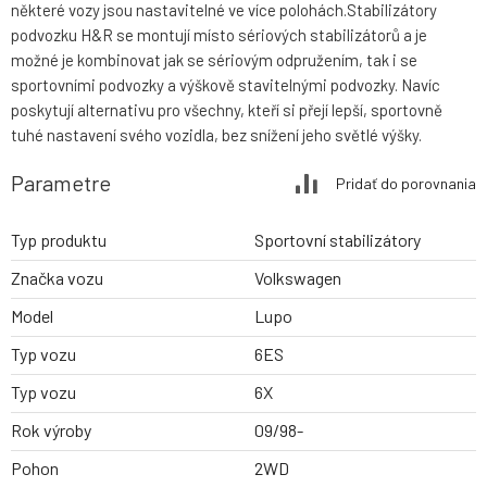
některé vozy jsou nastavitelné ve více polohách.Stabilizátory
podvozku H&R se montují místo sériových stabilizátorů a je
možné je kombinovat jak se sériovým odpružením, tak i se
sportovními podvozky a výškově stavitelnými podvozky. Navíc
poskytují alternativu pro všechny, kteří si přejí lepší, sportovně
tuhé nastavení svého vozidla, bez snížení jeho světlé výšky.
Parametre
Pridať do porovnania
Typ produktu
Sportovní stabilizátory
Značka vozu
Volkswagen
Model
Lupo
Typ vozu
6ES
Typ vozu
6X
Rok výroby
09/98-
Pohon
2WD