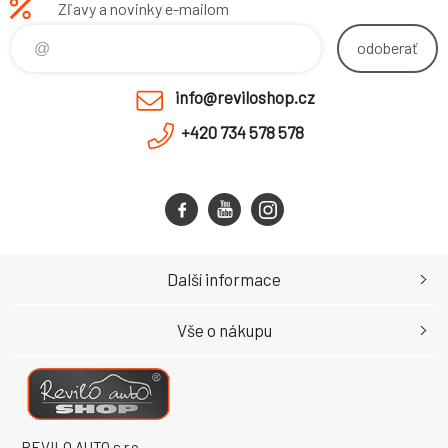
Zľavy a novinky e-mailom
odoberať
info@reviloshop.cz
+420 734 578 578
Další informace
Vše o nákupu
REVILO AUTO s.r.o.