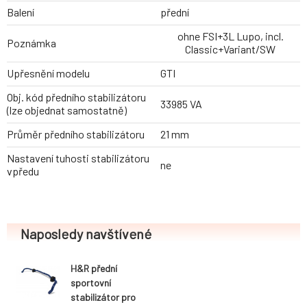
Balení
přední
ohne FSI+3L Lupo, incl.
Poznámka
Classic+Variant/SW
Upřesnění modelu
GTI
Obj. kód předního stabilizátoru
33985 VA
(lze objednat samostatně)
Průměr předního stabilizátoru
21 mm
Nastavení tuhosti stabilizátoru
ne
vpředu
Naposledy navštívené
H&R přední
sportovní
stabilizátor pro