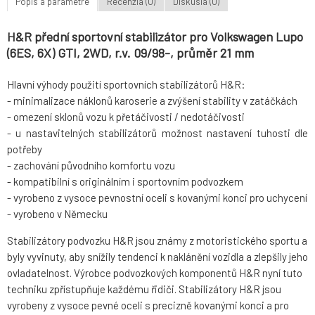
Popis a parametre
Recenzia (0)
Diskusia (0)
H&R přední sportovní stabilizátor pro Volkswagen Lupo
(6ES, 6X) GTI, 2WD, r.v. 09/98-, průměr 21 mm
Hlavní výhody použití sportovních stabilizátorů H&R:
- minimalizace náklonů karoserie a zvýšení stability v zatáčkách
- omezení sklonů vozu k přetáčivosti / nedotáčivosti
- u nastavitelných stabilizátorů možnost nastavení tuhosti dle
potřeby
- zachování původního komfortu vozu
- kompatibilní s originálním i sportovním podvozkem
- vyrobeno z vysoce pevnostní oceli s kovanými konci pro uchycení
- vyrobeno v Německu
Stabilizátory podvozku H&R jsou známy z motoristického sportu a
byly vyvinuty, aby snížily tendenci k naklánění vozidla a zlepšily jeho
ovladatelnost. Výrobce podvozkových komponentů H&R nyní tuto
techniku zpřístupňuje každému řidiči. Stabilizátory H&R jsou
vyrobeny z vysoce pevné oceli s precizně kovanými konci a pro