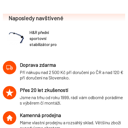
Naposledy navštívené
H&R přední
sportovní
stabilizátor pro
Volkswagen Polo
(9N) 3-dvéř., 5-
dvéř., GTI, GTI
Doprava zdarma
Edition, 2WD, r.v.
Při nákupu nad 2 500 Kč při doručení po ČR a nad 120 €
11/01-, průměr 22
při doručení na Slovensko.
mm, včetně tyček
stabilizátoru pro
Přes 20 let zkušeností
použití s
Jsme na trhu od roku 1999, rádi vám odborně porádíme
podvozkem H&R
s výběrem či montáží.
29325-1
Kamenná prodejna
Máme vlastní prodejnu a rozsáhlý sklad. Většinu zboží
expedujeme obratem.