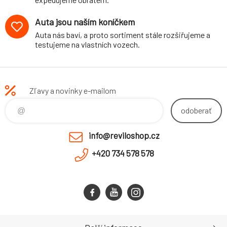
Auta jsou naším koníčkem
Auta nás baví, a proto sortiment stále rozšiřujeme a
testujeme na vlastních vozech.
Zľavy a novinky e-mailom
odoberať
info@reviloshop.cz
+420 734 578 578