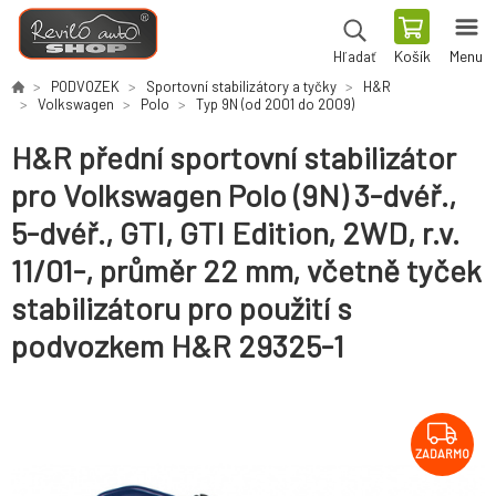
Košík
Menu
Hľadať
PODVOZEK
Sportovní stabilizátory a tyčky
H&R
Volkswagen
Polo
Typ 9N (od 2001 do 2009)
H&R přední sportovní stabilizátor
pro Volkswagen Polo (9N) 3-dvéř.,
5-dvéř., GTI, GTI Edition, 2WD, r.v.
11/01-, průměr 22 mm, včetně tyček
stabilizátoru pro použití s
podvozkem H&R 29325-1
ZADARMO