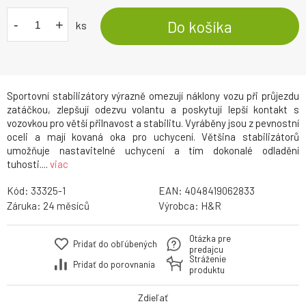
-
+
Do košíka
ks
Sportovní stabilizátory výrazně omezují náklony vozu při průjezdu
zatáčkou, zlepšují odezvu volantu a poskytují lepší kontakt s
vozovkou pro větší přilnavost a stabilitu. Vyráběny jsou z pevnostní
oceli a mají kovaná oka pro uchycení. Většina stabilizátorů
umožňuje nastavitelné uchycení a tím dokonalé odladění
tuhosti....
viac
Kód:
33325-1
EAN:
4048419062833
Záruka:
24
Výrobca:
H&R
Otázka pre
Pridať do obľúbených
predajcu
Stráženie
Pridať do porovnania
produktu
Zdieľať