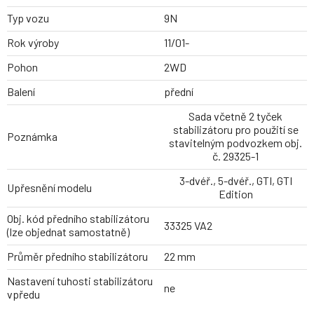
Typ vozu
9N
Rok výroby
11/01-
Pohon
2WD
Balení
přední
Sada včetně 2 tyček
stabilizátoru pro použití se
Poznámka
stavitelným podvozkem obj.
č. 29325-1
3-dvéř., 5-dvéř., GTI, GTI
Upřesnění modelu
Edition
Obj. kód předního stabilizátoru
33325 VA2
(lze objednat samostatně)
Průměr předního stabilizátoru
22 mm
Nastavení tuhosti stabilizátoru
ne
vpředu