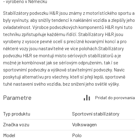
- vyrobeno v Německu
Stabilizátory podvozku H&R jsou známy z motoristického sportu a
byly vyvinuty, aby snížily tendenci k naklánění vozidla a zlepšily jeho
ovladatelnost. Výrobce podvozkových komponentů H&R nyní tuto
techniku zpřístupňuje každému řidiči. Stabilizátory H&R jsou
vyrobeny z vysoce pevné oceli s precizně kovanými konci a pro
některé vozy jsou nastavitelné ve více polohách.Stabilizátory
podvozku H&R se montují místo sériových stabilizátorů a je
možné je kombinovat jak se sériovým odpružením, tak i se
sportovními podvozky a výškově stavitelnými podvozky. Navíc
poskytují alternativu pro všechny, kteří si přejí lepší, sportovně
tuhé nastavení svého vozidla, bez snížení jeho světlé výšky.
Parametre
Pridať do porovnania
Typ produktu
Sportovní stabilizátory
Značka vozu
Volkswagen
Model
Polo