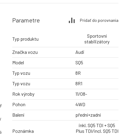
Parametre
Pridať do porovnania
Sportovní
Typ produktu
stabilizátory
Značka vozu
Audi
Model
SQ5
Typ vozu
8R
Typ vozu
8R1
Rok výroby
11/08-
Pohon
4WD
y
Balení
přední+zadní
y
inkl. SQ5 TDI + SQ5
Poznámka
Plus TDI/incl. SQ5 TDI
é