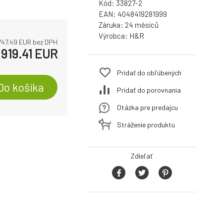
Kód:
33827-2
EAN:
4048419281999
Záruka:
24
Výrobca:
H&R
747.49
EUR bez DPH
919.41
EUR
Pridať do obľúbených
Do košíka
Pridať do porovnania
Otázka pre predajcu
Stráženie produktu
Zdieľať