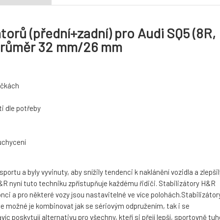
torů (přední+zadní) pro Audi SQ5 (8R,
, průměr 32 mm/26 mm
táčkách
i dle potřeby
 uchycení
rtu a byly vyvinuty, aby snížily tendenci k naklánění vozidla a zlepšil
 nyní tuto techniku zpřístupňuje každému řidiči. Stabilizátory H&R
nci a pro některé vozy jsou nastavitelné ve více polohách.Stabilizátor
je možné je kombinovat jak se sériovým odpružením, tak i se
 poskytují alternativu pro všechny, kteří si přejí lepší, sportovně tuh