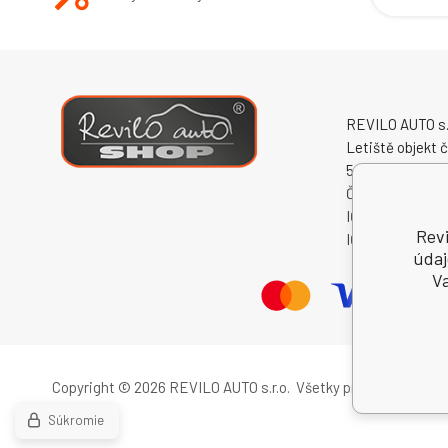
REVILO AUTO s.r
Letiště objekt č
50341 Hradec K
Česká republika
IČO: 60931868
Revi
IČ DPH (DIČ): 
údaj
Va
Copyright © 2026 REVILO AUTO s.r.o.
Všetky práva vyhradené
Súkromie