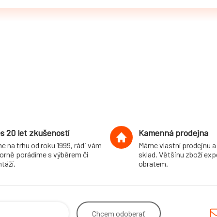
s 20 let zkušeností
Kamenná prodejna
e na trhu od roku 1999, rádi vám
Máme vlastní prodejnu a
orně porádíme s výběrem či
sklad. Většinu zboží ex
táží.
obratem.
Chcem
odoberať