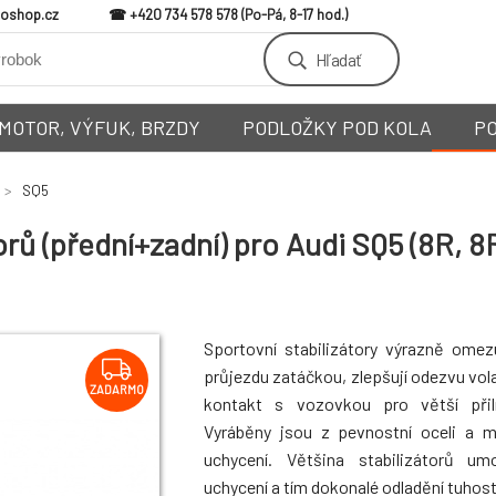
loshop.cz
+420 734 578 578
Hľadať
MOTOR, VÝFUK, BRZDY
PODLOŽKY POD KOLA
P
SQ5
ů (přední+zadní) pro Audi SQ5 (8R, 8R1
Sportovní stabilizátory výrazně omez
průjezdu zatáčkou, zlepšují odezvu vola
ZADARMO
kontakt s vozovkou pro větší přiln
Vyráběny jsou z pevnostní oceli a 
uchycení. Většina stabilizátorů um
uchycení a tím dokonalé odladění tuhosti