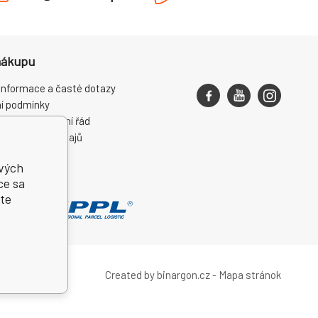
nákupu
informace a časté dotazy
í podmínky
ce a reklamační řád
ní osobních údajů
ení od smlouvy
ivých
ce sa
te
Created by binargon.cz
-
Mapa stránok