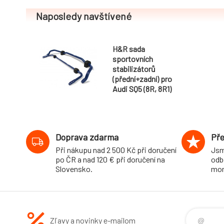
Naposledy navštívené
H&R sada
sportovních
stabilizátorů
(přední+zadní) pro
Audi SQ5 (8R, 8R1)
Quattro, 4WD, r.v.
11/08-, průměr 32
mm/26 mm
Doprava zdarma
Pře
Při nákupu nad 2 500 Kč při doručení
Jsm
po ČR a nad 120 € při doručení na
odb
Slovensko.
mon
Zľavy a novinky e-mailom