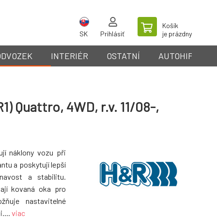
Košík
SK
Prihlásiť
je prázdny
ODVOZEK
INTERIÉR
OSTATNÍ
AUTOHIFI
) Quattro, 4WD, r.v. 11/08-,
ují náklony vozu při
ntu a poskytují lepší
avost a stabilitu.
mají kovaná oka pro
ožňuje nastavitelné
....
viac