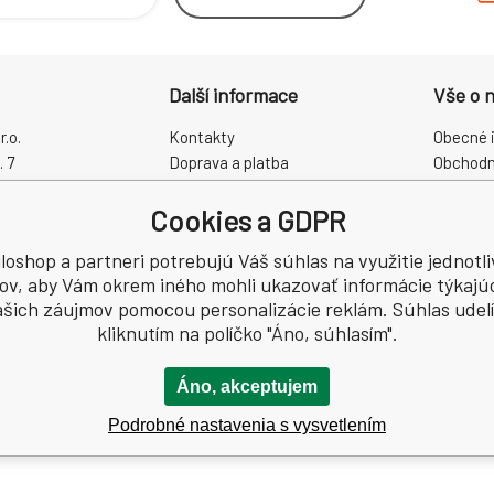
Další informace
Vše o 
.o.
Kontakty
Obecné 
. 7
Doprava a platba
Obchodn
rálové
Proč právě my?
Reklama
Cookies a GDPR
O nás
Zpracová
Kamenná prodejna
Odstoup
loshop a partneri potrebujú Váš súhlas na využitie jednotl
CZ60931868
ov, aby Vám okrem iného mohli ukazovať informácie týkajú
šich záujmov pomocou personalizácie reklám. Súhlas udelí
kliknutím na políčko "Áno, súhlasím".
Áno, akceptujem
Podrobné nastavenia s vysvetlením
.