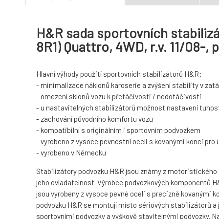
H&R sada sportovních stabilizá
8R1) Quattro, 4WD, r.v. 11/08-
Hlavní výhody použití sportovních stabilizátorů H&R:
- minimalizace náklonů karoserie a zvýšení stability v za
- omezení sklonů vozu k přetáčivosti / nedotáčivosti
- u nastavitelných stabilizátorů možnost nastavení tuhost
- zachování původního komfortu vozu
- kompatibilní s originálním i sportovním podvozkem
- vyrobeno z vysoce pevnostní oceli s kovanými konci pro
- vyrobeno v Německu
Stabilizátory podvozku H&R jsou známy z motoristického spo
jeho ovladatelnost. Výrobce podvozkových komponentů H&R
jsou vyrobeny z vysoce pevné oceli s precizně kovanými ko
podvozku H&R se montují místo sériových stabilizátorů a 
sportovními podvozky a výškově stavitelnými podvozky. Navíc