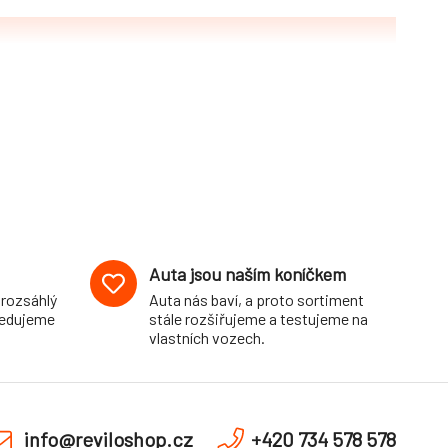
Auta jsou naším koníčkem
 rozsáhlý
Auta nás baví, a proto sortiment
pedujeme
stále rozšiřujeme a testujeme na
vlastních vozech.
info@reviloshop.cz
+420 734 578 578