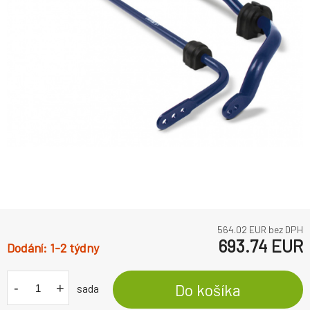
564.02
EUR bez DPH
693.74
EUR
1-2 týdny
-
+
Do košíka
sada