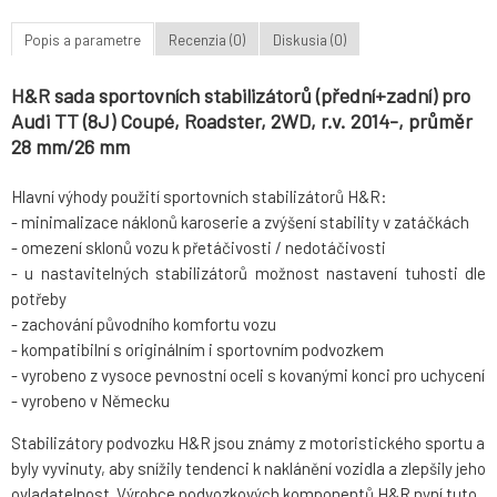
Popis a parametre
Recenzia (0)
Diskusia (0)
H&R sada sportovních stabilizátorů (přední+zadní) pro
Audi TT (8J) Coupé, Roadster, 2WD, r.v. 2014-, průměr
28 mm/26 mm
Hlavní výhody použití sportovních stabilizátorů H&R:
- minimalizace náklonů karoserie a zvýšení stability v zatáčkách
- omezení sklonů vozu k přetáčivosti / nedotáčivosti
- u nastavitelných stabilizátorů možnost nastavení tuhosti dle
potřeby
- zachování původního komfortu vozu
- kompatibilní s originálním i sportovním podvozkem
- vyrobeno z vysoce pevnostní oceli s kovanými konci pro uchycení
- vyrobeno v Německu
Stabilizátory podvozku H&R jsou známy z motoristického sportu a
byly vyvinuty, aby snížily tendenci k naklánění vozidla a zlepšily jeho
ovladatelnost. Výrobce podvozkových komponentů H&R nyní tuto