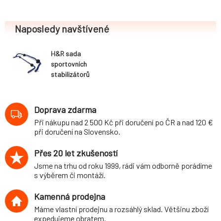
Naposledy navštívené
H&R sada
sportovních
stabilizátorů
(přední+zadní)
pro Audi TT (8J)
Coupé,
Doprava zdarma
Roadster, 2WD,
Při nákupu nad 2 500 Kč při doručení po ČR a nad 120 €
r.v. 2014-, průměr
při doručení na Slovensko.
28 mm/26 mm
Přes 20 let zkušeností
Jsme na trhu od roku 1999, rádi vám odborně porádíme
s výběrem či montáží.
Kamenná prodejna
Máme vlastní prodejnu a rozsáhlý sklad. Většinu zboží
expedujeme obratem.