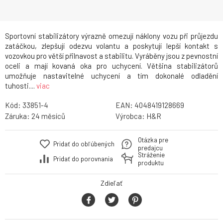
Sportovní stabilizátory výrazně omezují náklony vozu při průjezdu
zatáčkou, zlepšují odezvu volantu a poskytují lepší kontakt s
vozovkou pro větší přilnavost a stabilitu. Vyráběny jsou z pevnostní
oceli a mají kovaná oka pro uchycení. Většina stabilizátorů
umožňuje nastavitelné uchycení a tím dokonalé odladění
tuhosti....
viac
Kód:
33851-4
EAN:
4048419128669
Záruka:
24
Výrobca:
H&R
Otázka pre
Pridať do obľúbených
predajcu
Stráženie
Pridať do porovnania
produktu
Zdieľať