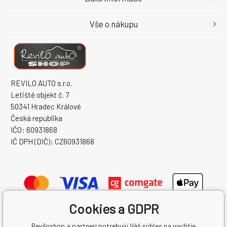
Vše o nákupu
REVILO AUTO s.r.o.
Letiště objekt č. 7
50341 Hradec Králové
Česká republika
IČO: 60931868
IČ DPH (DIČ): CZ60931868
Cookies a GDPR
Reviloshop a partneri potrebujú Váš súhlas na využitie