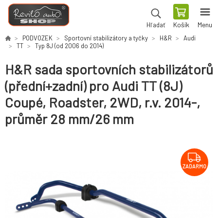
Košík
Menu
Hľadať
PODVOZEK
Sportovní stabilizátory a tyčky
H&R
Audi
TT
Typ 8J (od 2006 do 2014)
H&R sada sportovních stabilizátorů
(přední+zadní) pro Audi TT (8J)
Coupé, Roadster, 2WD, r.v. 2014-,
průměr 28 mm/26 mm
ZADARMO