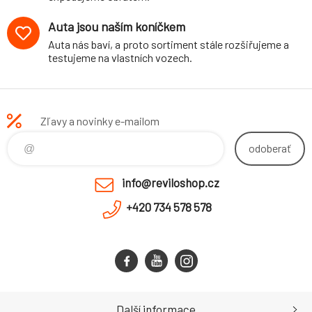
Auta jsou naším koníčkem
Auta nás baví, a proto sortiment stále rozšiřujeme a
testujeme na vlastních vozech.
Zľavy a novinky e-mailom
odoberať
info@reviloshop.cz
+420 734 578 578
Další informace