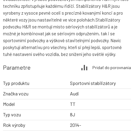
techniku zpřístupňuje každému řidiči. Stabilizátory H&R jsou
vyrobeny z vysoce pevné oceli s precizně kovanými konci a pro
některé vozy jsou nastavitelné ve více polohách.Stabilizátory
podvozku H&R se montují místo sériových stabilizátorů a je
možné je kombinovat jak se sériovým odpružením, tak i se
sportovními podvozky a výškově stavitelnými podvozky. Navíc
poskytují alternativu pro všechny, kteří si přejí lepší, sportovně
tuhé nastavení svého vozidla, bez snížení jeho světlé výšky.
Parametre
Pridať do porovnania
Typ produktu
Sportovní stabilizátory
Značka vozu
Audi
Model
TT
Typ vozu
8J
Rok výroby
2014-