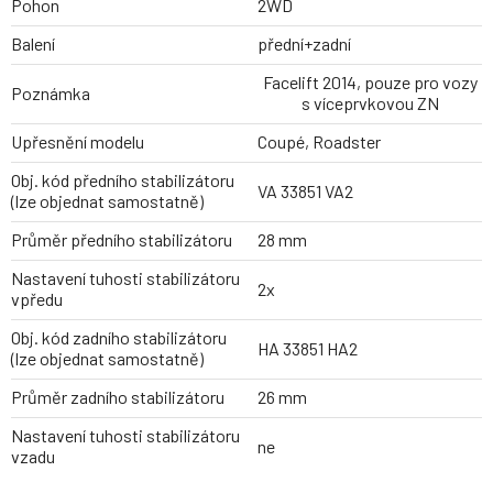
Pohon
2WD
Balení
přední+zadní
Facelift 2014, pouze pro vozy
Poznámka
s víceprvkovou ZN
Upřesnění modelu
Coupé, Roadster
Obj. kód předního stabilizátoru
VA 33851 VA2
(lze objednat samostatně)
Průměr předního stabilizátoru
28 mm
Nastavení tuhosti stabilizátoru
2x
vpředu
Obj. kód zadního stabilizátoru
HA 33851 HA2
(lze objednat samostatně)
Průměr zadního stabilizátoru
26 mm
Nastavení tuhosti stabilizátoru
ne
vzadu