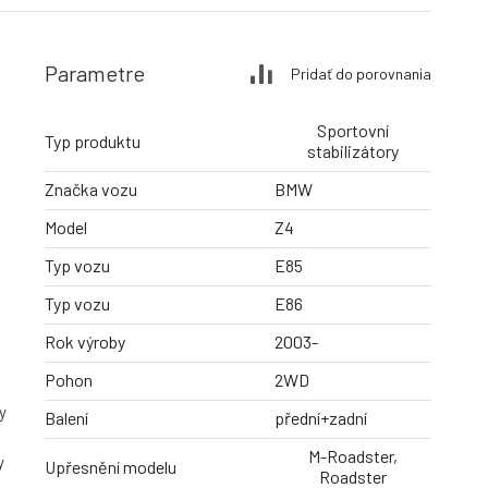
Parametre
Pridať do porovnania
Sportovní
Typ produktu
stabilizátory
Značka vozu
BMW
Model
Z4
Typ vozu
E85
Typ vozu
E86
Rok výroby
2003-
Pohon
2WD
y
Balení
přední+zadní
M-Roadster,
y
Upřesnění modelu
Roadster