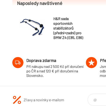
Naposledy navštívené
H&R sada
sportovních
stabilizátorů
(přední+zadní) pro
BMW Z4 (E85, E86)
Coupé, M-
Roadster,
Roadster, 2WD, r.v.
2003-, průměr 27
Doprava zdarma
Pře
mm/21 mm
Při nákupu nad 2 500 Kč při doručení
Jsm
po ČR a nad 120 € při doručení na
odb
Slovensko.
mon
Zľavy a novinky e-mailom