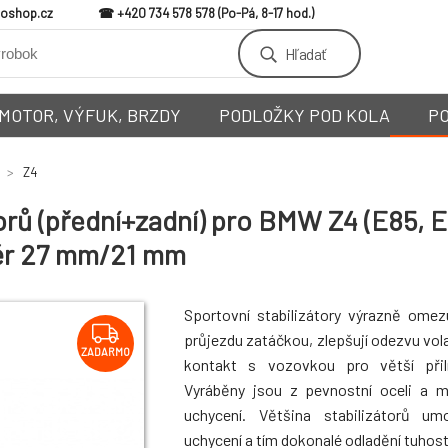
loshop.cz
+420 734 578 578
Hľadať
MOTOR, VÝFUK, BRZDY
PODLOŽKY POD KOLA
P
Z4
orů (přední+zadní) pro BMW Z4 (E85, 
měr 27 mm/21 mm
Sportovní stabilizátory výrazně omez
průjezdu zatáčkou, zlepšují odezvu vola
ZADARMO
kontakt s vozovkou pro větší přiln
Vyráběny jsou z pevnostní oceli a 
uchycení. Většina stabilizátorů um
uchycení a tím dokonalé odladění tuhosti