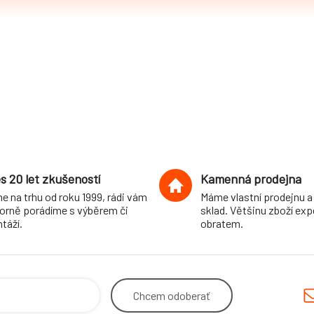
s 20 let zkušeností
Kamenná prodejna
e na trhu od roku 1999, rádi vám
Máme vlastní prodejnu a
orně porádíme s výběrem či
sklad. Většinu zboží ex
táží.
obratem.
Chcem
odoberať