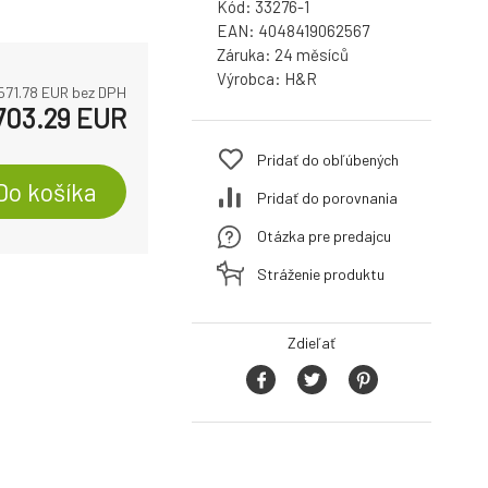
Kód:
33276-1
EAN:
4048419062567
Záruka:
24
Výrobca:
H&R
571.78
EUR bez DPH
703.29
EUR
Pridať do obľúbených
Do košíka
Pridať do porovnania
Otázka pre predajcu
Stráženie produktu
Zdieľať