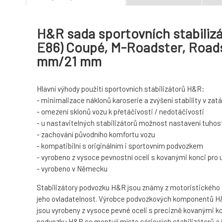
H&R sada sportovních stabilizá
E86) Coupé, M-Roadster, Roads
mm/21 mm
Hlavní výhody použití sportovních stabilizátorů H&R:
- minimalizace náklonů karoserie a zvýšení stability v za
- omezení sklonů vozu k přetáčivosti / nedotáčivosti
- u nastavitelných stabilizátorů možnost nastavení tuhost
- zachování původního komfortu vozu
- kompatibilní s originálním i sportovním podvozkem
- vyrobeno z vysoce pevnostní oceli s kovanými konci pro
- vyrobeno v Německu
Stabilizátory podvozku H&R jsou známy z motoristického spo
jeho ovladatelnost. Výrobce podvozkových komponentů H&R
jsou vyrobeny z vysoce pevné oceli s precizně kovanými ko
podvozku H&R se montují místo sériových stabilizátorů a 