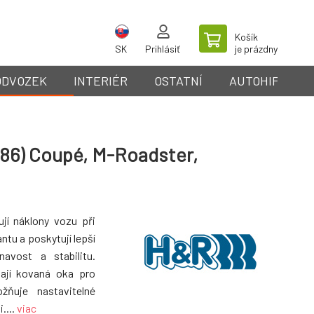
Košík
SK
Prihlásiť
je prázdny
ODVOZEK
INTERIÉR
OSTATNÍ
AUTOHIFI
E86) Coupé, M-Roadster,
ují náklony vozu při
ntu a poskytují lepší
avost a stabilitu.
mají kovaná oka pro
ožňuje nastavitelné
....
viac