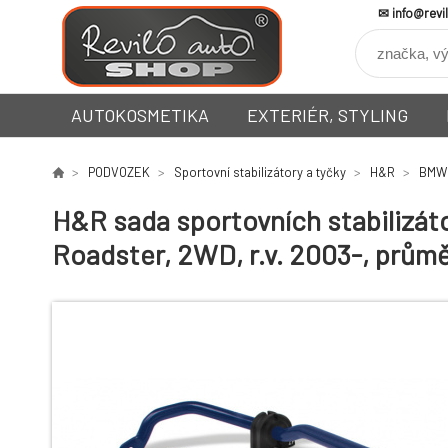
info@revi
AUTOKOSMETIKA
EXTERIÉR, STYLING
PODVOZEK
Sportovní stabilizátory a tyčky
H&R
BMW
H&R sada sportovních stabilizát
Roadster, 2WD, r.v. 2003-, prů