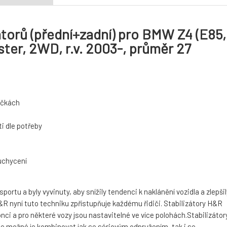
torů (přední+zadní) pro BMW Z4 (E85,
ter, 2WD, r.v. 2003-, průměr 27
táčkách
i dle potřeby
 uchycení
rtu a byly vyvinuty, aby snížily tendenci k naklánění vozidla a zlepšil
 nyní tuto techniku zpřístupňuje každému řidiči. Stabilizátory H&R
nci a pro některé vozy jsou nastavitelné ve více polohách.Stabilizátor
je možné je kombinovat jak se sériovým odpružením, tak i se