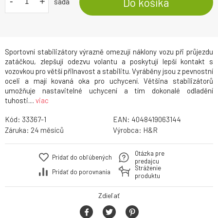
-
+
Do košíka
sada
Sportovní stabilizátory výrazně omezují náklony vozu při průjezdu
zatáčkou, zlepšují odezvu volantu a poskytují lepší kontakt s
vozovkou pro větší přilnavost a stabilitu. Vyráběny jsou z pevnostní
oceli a mají kovaná oka pro uchycení. Většina stabilizátorů
umožňuje nastavitelné uchycení a tím dokonalé odladění
tuhosti....
viac
Kód:
33367-1
EAN:
4048419063144
Záruka:
24
Výrobca:
H&R
Otázka pre
Pridať do obľúbených
predajcu
Stráženie
Pridať do porovnania
produktu
Zdieľať