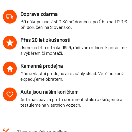
pro Mercedes
třída C (W203,
Doprava zdarma
W203CL, W203K)
Při nákupu nad 2 500 Kč při doručení po ČR a nad 120 €
Combi, Sedan,
při doručení na Slovensko.
Sportcoupé,
2WD, r.v. 2000-,
Přes 20 let zkušeností
2001-, průměr 26
Jsme na trhu od roku 1999, rádi vám odborně porádíme
mm/19 mm
s výběrem či montáží.
Kamenná prodejna
Máme vlastní prodejnu a rozsáhlý sklad. Většinu zboží
expedujeme obratem.
Auta jsou naším koníčkem
Auta nás baví, a proto sortiment stále rozšiřujeme a
testujeme na vlastních vozech.
Zľavy a novinky e-mailom