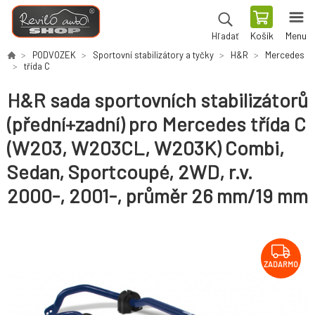
Košík
Menu
Hľadať
PODVOZEK
Sportovní stabilizátory a tyčky
H&R
Mercedes
třída C
H&R sada sportovních stabilizátorů
(přední+zadní) pro Mercedes třída C
(W203, W203CL, W203K) Combi,
Sedan, Sportcoupé, 2WD, r.v.
2000-, 2001-, průměr 26 mm/19 mm
ZADARMO