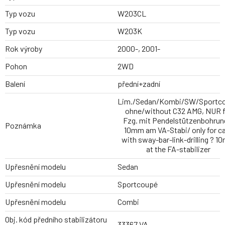
Typ vozu
W203CL
Typ vozu
W203K
Rok výroby
2000-, 2001-
Pohon
2WD
Balení
přední+zadní
Lim./Sedan/Kombi/SW/Sportc
ohne/without C32 AMG, NUR f
Fzg. mit Pendelstützenbohrun
Poznámka
10mm am VA-Stabi/ only for c
with sway-bar-link-drilling ? 
at the FA-stabilizer
Upřesnění modelu
Sedan
Upřesnění modelu
Sportcoupé
Upřesnění modelu
Combi
Obj. kód předního stabilizátoru
33367 VA