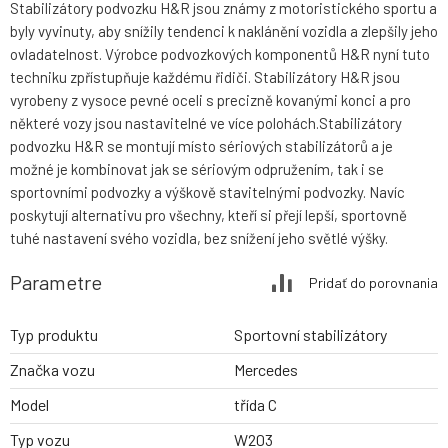
Stabilizátory podvozku H&R jsou známy z motoristického sportu a
byly vyvinuty, aby snížily tendenci k naklánění vozidla a zlepšily jeho
ovladatelnost. Výrobce podvozkových komponentů H&R nyní tuto
techniku zpřístupňuje každému řidiči. Stabilizátory H&R jsou
vyrobeny z vysoce pevné oceli s precizně kovanými konci a pro
některé vozy jsou nastavitelné ve více polohách.Stabilizátory
podvozku H&R se montují místo sériových stabilizátorů a je
možné je kombinovat jak se sériovým odpružením, tak i se
sportovními podvozky a výškově stavitelnými podvozky. Navíc
poskytují alternativu pro všechny, kteří si přejí lepší, sportovně
tuhé nastavení svého vozidla, bez snížení jeho světlé výšky.
Parametre
Pridať do porovnania
Typ produktu
Sportovní stabilizátory
Značka vozu
Mercedes
Model
třída C
Typ vozu
W203