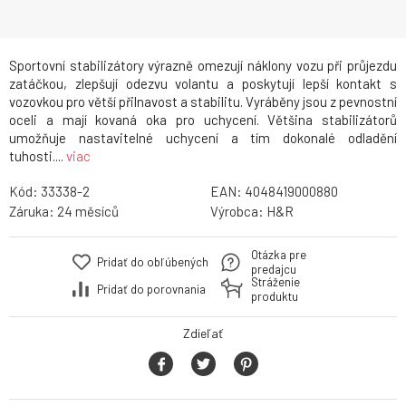
Sportovní stabilizátory výrazně omezují náklony vozu při průjezdu
zatáčkou, zlepšují odezvu volantu a poskytují lepší kontakt s
vozovkou pro větší přilnavost a stabilitu. Vyráběny jsou z pevnostní
oceli a mají kovaná oka pro uchycení. Většina stabilizátorů
umožňuje nastavitelné uchycení a tím dokonalé odladění
tuhosti....
viac
Kód:
33338-2
EAN:
4048419000880
Záruka:
24
Výrobca:
H&R
Otázka pre
Pridať do obľúbených
predajcu
Stráženie
Pridať do porovnania
produktu
Zdieľať