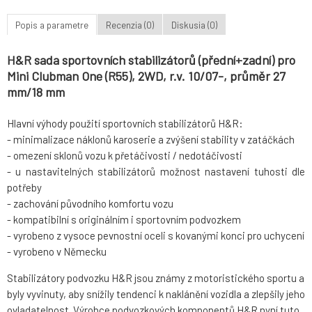
Popis a parametre
Recenzia (0)
Diskusia (0)
H&R sada sportovních stabilizátorů (přední+zadní) pro
Mini Clubman One (R55), 2WD, r.v. 10/07-, průměr 27
mm/18 mm
Hlavní výhody použití sportovních stabilizátorů H&R:
- minimalizace náklonů karoserie a zvýšení stability v zatáčkách
- omezení sklonů vozu k přetáčivosti / nedotáčivosti
- u nastavitelných stabilizátorů možnost nastavení tuhosti dle
potřeby
- zachování původního komfortu vozu
- kompatibilní s originálním i sportovním podvozkem
- vyrobeno z vysoce pevnostní oceli s kovanými konci pro uchycení
- vyrobeno v Německu
Stabilizátory podvozku H&R jsou známy z motoristického sportu a
byly vyvinuty, aby snížily tendenci k naklánění vozidla a zlepšily jeho
ovladatelnost. Výrobce podvozkových komponentů H&R nyní tuto