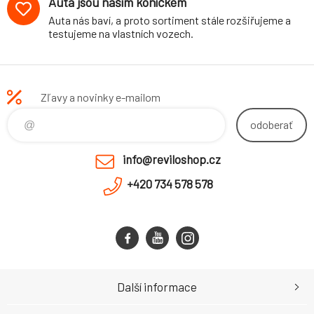
Auta jsou naším koníčkem
Auta nás baví, a proto sortiment stále rozšiřujeme a
testujeme na vlastních vozech.
Zľavy a novinky e-mailom
odoberať
info@reviloshop.cz
+420 734 578 578
Další informace