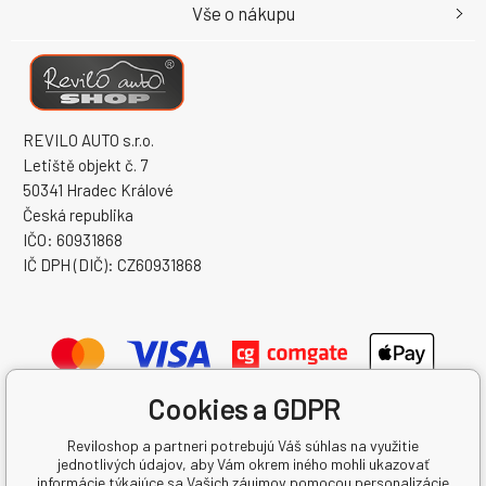
Vše o nákupu
REVILO AUTO s.r.o.
Letiště objekt č. 7
50341 Hradec Králové
Česká republika
IČO: 60931868
IČ DPH (DIČ): CZ60931868
Cookies a GDPR
Reviloshop a partneri potrebujú Váš súhlas na využitie
jednotlivých údajov, aby Vám okrem iného mohli ukazovať
informácie týkajúce sa Vašich záujmov pomocou personalizácie