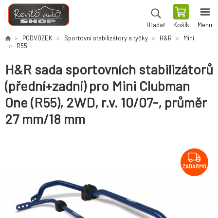
Košík
Menu
Hľadať
PODVOZEK
Sportovní stabilizátory a tyčky
H&R
Mini
R55
H&R sada sportovních stabilizátorů
(přední+zadní) pro Mini Clubman
One (R55), 2WD, r.v. 10/07-, průměr
27 mm/18 mm
ZADARMO