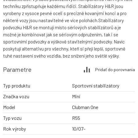
techniku zpřístupňuje každému řidiči. Stabilizátory H&R jsou
vyrobeny z vysoce pevné oceli s precizně kovanými konci a pro
některé vozy jsou nastavitelné ve více polohách.Stabilizátory
podvozku H&R se montují místo sériových stabilizátorů a je
možné je kombinovat jak se sériovým odpružením, tak i se
sportovními podvozky a výškově stavitelnými podvozky. Navíc
poskytují alternativu pro všechny, kteří si přejí lepší, sportovně
tuhé nastavení svého vozidla, bez snížení jeho světlé výšky.
Parametre
Pridať do porovnania
Typ produktu
Sportovní stabilizátory
Značka vozu
Mini
Model
Clubman One
Typ vozu
R55
Rok výroby
10/07-