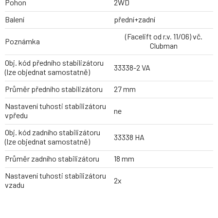
Pohon
2WD
Balení
přední+zadní
(Facelift od r.v. 11/06) vč.
Poznámka
Clubman
Obj. kód předního stabilizátoru
33338-2 VA
(lze objednat samostatně)
Průměr předního stabilizátoru
27 mm
Nastavení tuhosti stabilizátoru
ne
vpředu
Obj. kód zadního stabilizátoru
33338 HA
(lze objednat samostatně)
Průměr zadního stabilizátoru
18 mm
Nastavení tuhosti stabilizátoru
2x
vzadu