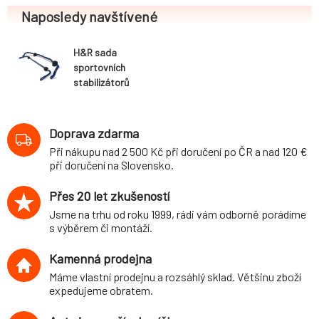
Naposledy navštívené
H&R sada
sportovních
stabilizátorů
(přední+zadní)
pro Mini Clubman
One (R55), 2WD,
Doprava zdarma
r.v. 10/07-,
Při nákupu nad 2 500 Kč při doručení po ČR a nad 120 €
průměr 27 mm/18
při doručení na Slovensko.
mm
Přes 20 let zkušeností
Jsme na trhu od roku 1999, rádi vám odborně porádíme
s výběrem či montáží.
Kamenná prodejna
Máme vlastní prodejnu a rozsáhlý sklad. Většinu zboží
expedujeme obratem.