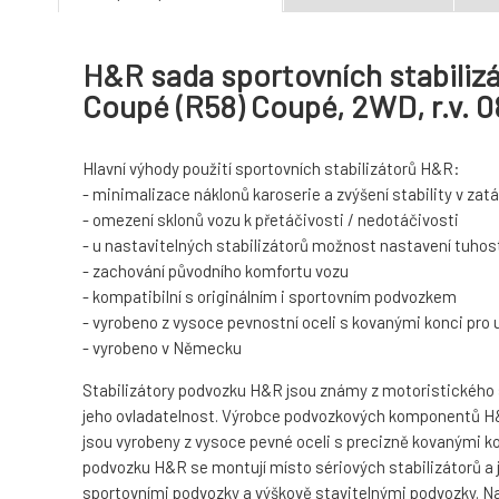
H&R sada sportovních stabilizá
Coupé (R58) Coupé, 2WD, r.v. 
Hlavní výhody použití sportovních stabilizátorů H&R:
- minimalizace náklonů karoserie a zvýšení stability v za
- omezení sklonů vozu k přetáčivosti / nedotáčivosti
- u nastavitelných stabilizátorů možnost nastavení tuhost
- zachování původního komfortu vozu
- kompatibilní s originálním i sportovním podvozkem
- vyrobeno z vysoce pevnostní oceli s kovanými konci pro
- vyrobeno v Německu
Stabilizátory podvozku H&R jsou známy z motoristického spo
jeho ovladatelnost. Výrobce podvozkových komponentů H&R
jsou vyrobeny z vysoce pevné oceli s precizně kovanými ko
podvozku H&R se montují místo sériových stabilizátorů a 
sportovními podvozky a výškově stavitelnými podvozky. Navíc