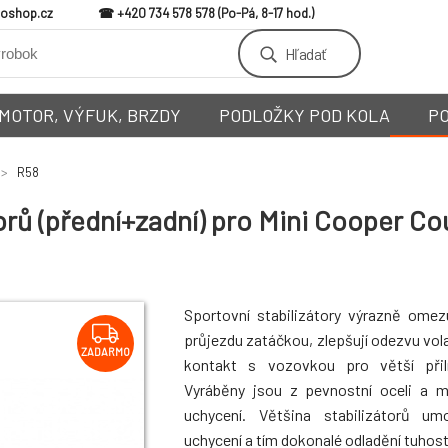
loshop.cz
+420 734 578 578
Hľadať
MOTOR, VÝFUK, BRZDY
PODLOŽKY POD KOLA
P
R58
rů (přední+zadní) pro Mini Cooper Cou
Sportovní stabilizátory výrazně omez
průjezdu zatáčkou, zlepšují odezvu vola
ZADARMO
kontakt s vozovkou pro větší přiln
Vyráběny jsou z pevnostní oceli a 
uchycení. Většina stabilizátorů um
uchycení a tím dokonalé odladění tuhosti