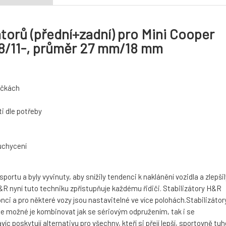
torů (přední+zadní) pro Mini Cooper
08/11-, průměr 27 mm/18 mm
táčkách
i dle potřeby
 uchycení
rtu a byly vyvinuty, aby snížily tendenci k naklánění vozidla a zlepšil
 nyní tuto techniku zpřístupňuje každému řidiči. Stabilizátory H&R
nci a pro některé vozy jsou nastavitelné ve více polohách.Stabilizátor
je možné je kombinovat jak se sériovým odpružením, tak i se
 poskytují alternativu pro všechny, kteří si přejí lepší, sportovně tuh