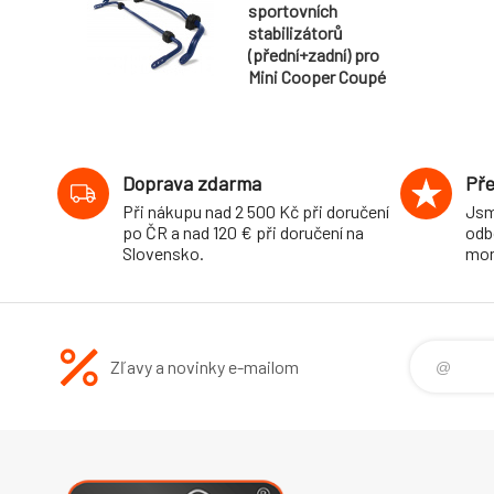
sportovních
stabilizátorů
(přední+zadní) pro
Mini Cooper Coupé
(R58) Coupé, 2WD,
r.v. 08/11-, průměr
27 mm/18 mm
Doprava zdarma
Pře
Při nákupu nad 2 500 Kč při doručení
Jsm
po ČR a nad 120 € při doručení na
odb
Slovensko.
mon
Zľavy a novinky e-mailom