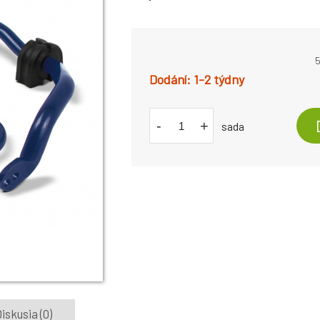
5
1-2 týdny
-
+
sada
iskusia (0)