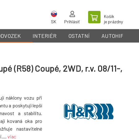
Košík
SK
Prihlásiť
je prázdny
ODVOZEK
INTERIÉR
OSTATNÍ
AUTOHIFI
pé (R58) Coupé, 2WD, r.v. 08/11-,
ují náklony vozu při
ntu a poskytují lepší
avost a stabilitu.
mají kovaná oka pro
ožňuje nastavitelné
....
viac