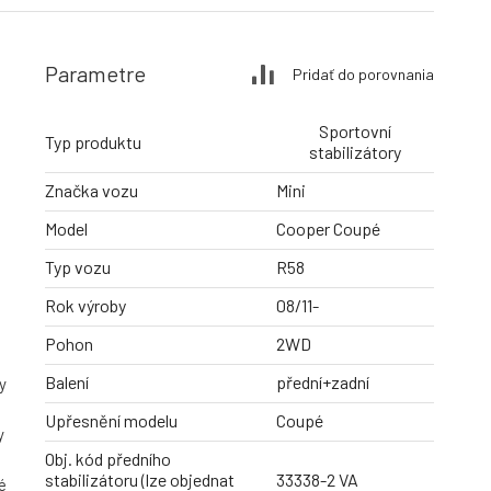
Parametre
Pridať do porovnania
Sportovní
Typ produktu
stabilizátory
Značka vozu
Mini
Model
Cooper Coupé
Typ vozu
R58
Rok výroby
08/11-
Pohon
2WD
Balení
přední+zadní
y
Upřesnění modelu
Coupé
y
Obj. kód předního
stabilizátoru (lze objednat
33338-2 VA
é