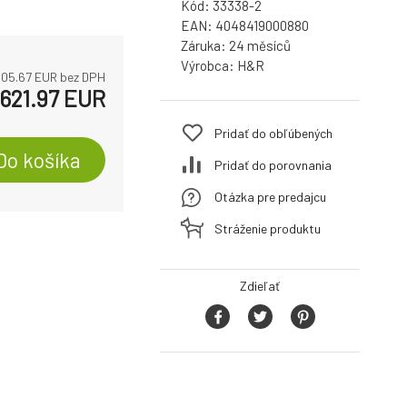
Kód:
33338-2
EAN:
4048419000880
Záruka:
24
Výrobca:
H&R
05.67
EUR bez DPH
621.97
EUR
Pridať do obľúbených
Do košíka
Pridať do porovnania
Otázka pre predajcu
Stráženie produktu
Zdieľať