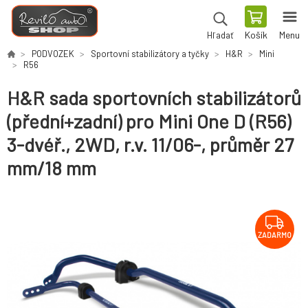
Košík
Menu
Hľadať
PODVOZEK
Sportovní stabilizátory a tyčky
H&R
Mini
R56
H&R sada sportovních stabilizátorů
(přední+zadní) pro Mini One D (R56)
3-dvéř., 2WD, r.v. 11/06-, průměr 27
mm/18 mm
ZADARMO