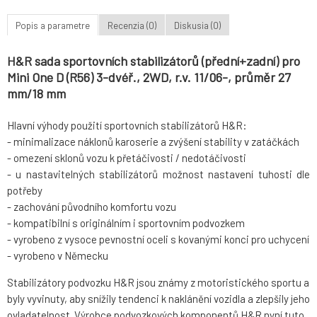
Popis a parametre
Recenzia (0)
Diskusia (0)
H&R sada sportovních stabilizátorů (přední+zadní) pro
Mini One D (R56) 3-dvéř., 2WD, r.v. 11/06-, průměr 27
mm/18 mm
Hlavní výhody použití sportovních stabilizátorů H&R:
- minimalizace náklonů karoserie a zvýšení stability v zatáčkách
- omezení sklonů vozu k přetáčivosti / nedotáčivosti
- u nastavitelných stabilizátorů možnost nastavení tuhosti dle
potřeby
- zachování původního komfortu vozu
- kompatibilní s originálním i sportovním podvozkem
- vyrobeno z vysoce pevnostní oceli s kovanými konci pro uchycení
- vyrobeno v Německu
Stabilizátory podvozku H&R jsou známy z motoristického sportu a
byly vyvinuty, aby snížily tendenci k naklánění vozidla a zlepšily jeho
ovladatelnost. Výrobce podvozkových komponentů H&R nyní tuto