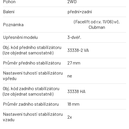
Pohon
2WD
Balení
přední+zadní
(Facelift od r.v. 11/06) vč.
Poznámka
Clubman
Upřesnění modelu
3-dvéř.
Obj. kód předního stabilizátoru
33338-2 VA
(lze objednat samostatně)
Průměr předního stabilizátoru
27 mm
Nastavení tuhosti stabilizátoru
ne
vpředu
Obj. kód zadního stabilizátoru
33338 HA
(lze objednat samostatně)
Průměr zadního stabilizátoru
18 mm
Nastavení tuhosti stabilizátoru
2x
vzadu