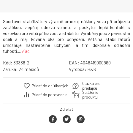
Sportovní stabilizátory výrazně omezují náklony vozu při průjezdu
zatáčkou, zlepšují odezvu volantu a poskytují lepší kontakt s
vozovkou pro větší přilnavost a stabilitu. Vyráběny jsou z pevnostní
oceli a mají kovaná oka pro uchycení. Většina stabilizátorů
umožňuje nastavitelné uchycení a tím dokonalé odladění
tuhosti....
viac
Kód:
33338-2
EAN:
4048419000880
Záruka:
24
Výrobca:
H&R
Otázka pre
Pridať do obľúbených
predajcu
Stráženie
Pridať do porovnania
produktu
Zdieľať