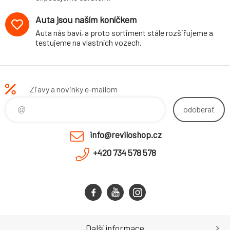
Auta jsou naším koníčkem
Auta nás baví, a proto sortiment stále rozšiřujeme a
testujeme na vlastních vozech.
Zľavy a novinky e-mailom
odoberať
info@reviloshop.cz
+420 734 578 578
Další informace