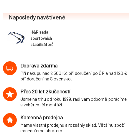
Naposledy navštívené
H&R sada
sportovních
stabilizátorů
(přední+zadní)
pro Mini One D
(R56) 3-dvéř.,
Doprava zdarma
2WD, r.v. 11/06-,
Při nákupu nad 2 500 Kč při doručení po ČR a nad 120 €
průměr 27 mm/18
při doručení na Slovensko.
mm
Přes 20 let zkušeností
Jsme na trhu od roku 1999, rádi vám odborně porádíme
s výběrem či montáží.
Kamenná prodejna
Máme vlastní prodejnu a rozsáhlý sklad. Většinu zboží
expedujeme obratem.