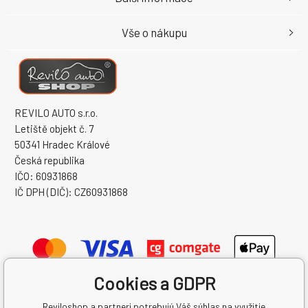
Vše o nákupu
REVILO AUTO s.r.o.
Letiště objekt č. 7
50341 Hradec Králové
Česká republika
IČO: 60931868
IČ DPH (DIČ): CZ60931868
Cookies a GDPR
Reviloshop a partneri potrebujú Váš súhlas na využitie