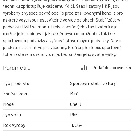
techniku zpřístupňuje každému řidiči. Stabilizátory H&R jsou
vyrobeny z vysoce pevné oceli s precizně kovanými konci a pro
některé vozy jsou nastavitelné ve více polohách.Stabilizátory
podvozku H&R se montují místo sériových stabilizátorů a je
možné je kombinovat jak se sériovým odpružením, tak i se
sportovními podvozky a výškově stavitelnými podvozky. Navíc
poskytují alternativu pro všechny, kteří si přejí lepší, sportovně
tuhé nastavení svého vozidla, bez snížení jeho světlé výšky.
Parametre
Pridať do porovnania
Typ produktu
Sportovní stabilizátory
Značka vozu
Mini
Model
One D
Typ vozu
R56
Rok výroby
11/06-