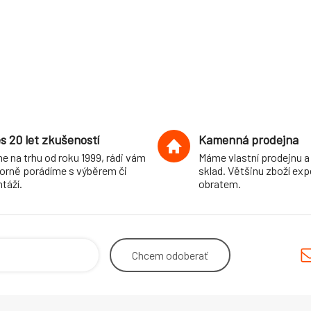
s 20 let zkušeností
Kamenná prodejna
e na trhu od roku 1999, rádi vám
Máme vlastní prodejnu a
orně porádíme s výběrem či
sklad. Většinu zboží ex
táží.
obratem.
Chcem
odoberať