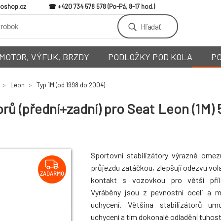
loshop.cz
+420 734 578 578
Hľadať
MOTOR, VÝFUK, BRZDY
PODLOŽKY POD KOLA
P
Leon
Typ 1M (od 1998 do 2004)
ů (přední+zadní) pro Seat Leon (1M) 5
Sportovní stabilizátory výrazně omez
průjezdu zatáčkou, zlepšují odezvu vola
ZADARMO
kontakt s vozovkou pro větší přiln
Vyráběny jsou z pevnostní oceli a 
uchycení. Většina stabilizátorů um
uchycení a tím dokonalé odladění tuhosti