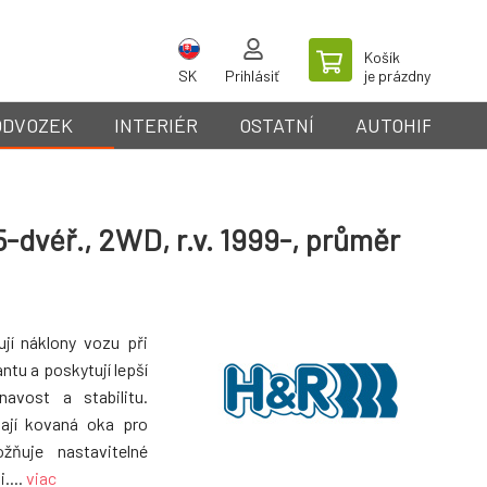
Košík
SK
Prihlásiť
je prázdny
ODVOZEK
INTERIÉR
OSTATNÍ
AUTOHIFI
-dvéř., 2WD, r.v. 1999-, průměr
ují náklony vozu při
ntu a poskytují lepší
avost a stabilitu.
mají kovaná oka pro
ožňuje nastavitelné
....
viac