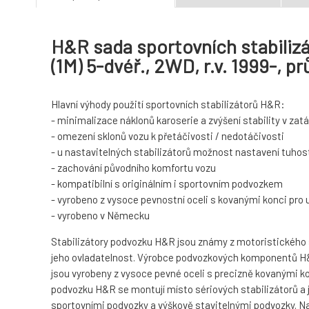
H&R sada sportovních stabilizá
(1M) 5-dvéř., 2WD, r.v. 1999-,
Hlavní výhody použití sportovních stabilizátorů H&R:
- minimalizace náklonů karoserie a zvýšení stability v za
- omezení sklonů vozu k přetáčivosti / nedotáčivosti
- u nastavitelných stabilizátorů možnost nastavení tuhost
- zachování původního komfortu vozu
- kompatibilní s originálním i sportovním podvozkem
- vyrobeno z vysoce pevnostní oceli s kovanými konci pro
- vyrobeno v Německu
Stabilizátory podvozku H&R jsou známy z motoristického spo
jeho ovladatelnost. Výrobce podvozkových komponentů H&R
jsou vyrobeny z vysoce pevné oceli s precizně kovanými ko
podvozku H&R se montují místo sériových stabilizátorů a 
sportovními podvozky a výškově stavitelnými podvozky. Navíc