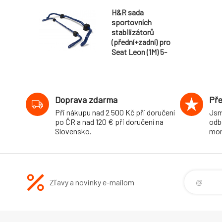
H&R sada
sportovních
stabilizátorů
(přední+zadní) pro
Seat Leon (1M) 5-
dvéř., 2WD, r.v.
1999-, průměr 26
mm/22 mm
Doprava zdarma
Pře
Při nákupu nad 2 500 Kč při doručení
Jsm
po ČR a nad 120 € při doručení na
odb
Slovensko.
mon
Zľavy a novinky e-mailom