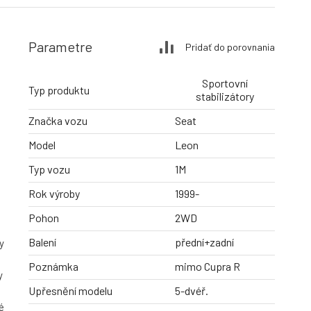
Parametre
Pridať do porovnania
Sportovní
Typ produktu
stabilizátory
Značka vozu
Seat
Model
Leon
Typ vozu
1M
Rok výroby
1999-
Pohon
2WD
Balení
přední+zadní
y
Poznámka
mimo Cupra R
y
Upřesnění modelu
5-dvéř.
é