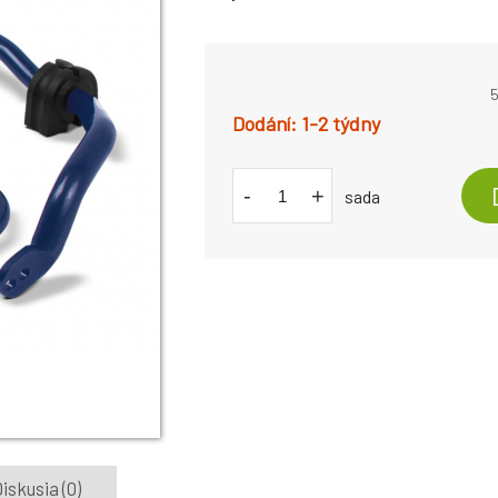
5
1-2 týdny
-
+
sada
iskusia (0)