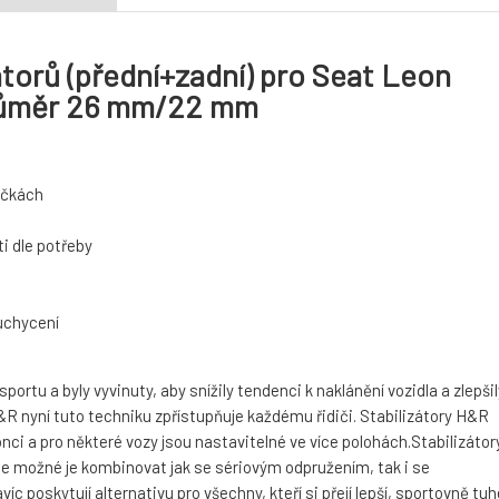
torů (přední+zadní) pro Seat Leon
 průměr 26 mm/22 mm
táčkách
i dle potřeby
 uchycení
rtu a byly vyvinuty, aby snížily tendenci k naklánění vozidla a zlepšil
 nyní tuto techniku zpřístupňuje každému řidiči. Stabilizátory H&R
nci a pro některé vozy jsou nastavitelné ve více polohách.Stabilizátor
je možné je kombinovat jak se sériovým odpružením, tak i se
 poskytují alternativu pro všechny, kteří si přejí lepší, sportovně tuh