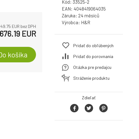
Kód:
33525-2
EAN:
4048419064035
Záruka:
24
Výrobca:
H&R
49.75
EUR bez DPH
676.19
EUR
Pridať do obľúbených
Do košíka
Pridať do porovnania
Otázka pre predajcu
Stráženie produktu
Zdieľať