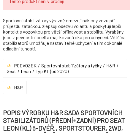
Tento produkt není v prodeji.
Sportovní stabilizátory výrazně omezují náklony vozu při
průjezdu zatáčkou, zlepšují odezvu volantu a poskytují lepší
kontakt s vozovkou pro větší přilnavost a stabilitu. Vyráběny
jsou z pevnostní oceli a mají kovaná oka pro uchycení. Většina
stabilizátorů umožňuje nastavitelné uchycení a tím dokonalé
odladění tuhosti.
PODVOZEK
Sportovní stabilizátory a tyčky
H&R
Seat
Leon
Typ KL (od 2020)
H&R
POPIS VÝROBKU H&R SADA SPORTOVNÍCH
STABILIZÁTORŮ (PŘEDNÍ+ZADNÍ) PRO SEAT
LEON (KL) 5-DVÉŘ., SPORTSTOURER, 2WD,