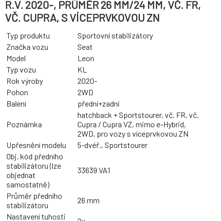
R.V. 2020-, PRŮMĚR 26 MM/24 MM, VČ. FR,
VČ. CUPRA, S VÍCEPRVKOVOU ZN
Typ produktu
Sportovní stabilizátory
Značka vozu
Seat
Model
Leon
Typ vozu
KL
Rok výroby
2020-
Pohon
2WD
Balení
přední+zadní
hatchback + Sportstourer, vč. FR, vč.
Poznámka
Cupra / Cupra VZ, mimo e-Hybrid,
2WD, pro vozy s víceprvkovou ZN
Upřesnění modelu
5-dvéř., Sportstourer
Obj. kód předního
stabilizátoru (lze
33639 VA1
objednat
samostatně)
Průměr předního
26 mm
stabilizátoru
Nastavení tuhosti
2x