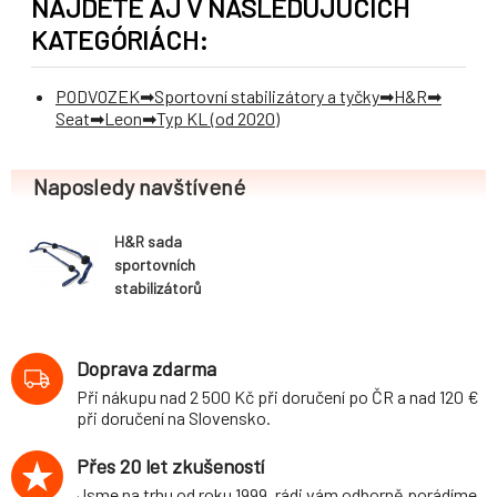
NÁJDETE AJ V NASLEDUJÚCICH
KATEGÓRIÁCH:
PODVOZEK
Sportovní stabilizátory a tyčky
H&R
Seat
Leon
Typ KL (od 2020)
Naposledy navštívené
H&R sada
sportovních
stabilizátorů
(přední+zadní)
pro Seat Leon
(KL) 5-dvéř.,
Doprava zdarma
Sportstourer,
Při nákupu nad 2 500 Kč při doručení po ČR a nad 120 €
2WD, r.v. 2020-,
při doručení na Slovensko.
průměr 26
mm/24 mm, vč.
Přes 20 let zkušeností
FR, vč. Cupra, s
Jsme na trhu od roku 1999, rádi vám odborně porádíme