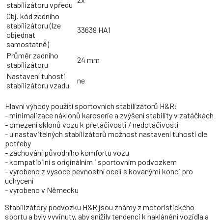
stabilizátoru vpředu
Obj. kód zadního
stabilizátoru (lze
33639 HA1
objednat
samostatně)
Průměr zadního
24 mm
stabilizátoru
Nastavení tuhosti
ne
stabilizátoru vzadu
Hlavní výhody použití sportovních stabilizátorů H&R:
- minimalizace náklonů karoserie a zvýšení stability v zatáčkách
- omezení sklonů vozu k přetáčivosti / nedotáčivosti
- u nastavitelných stabilizátorů možnost nastavení tuhosti dle
potřeby
- zachování původního komfortu vozu
- kompatibilní s originálním i sportovním podvozkem
- vyrobeno z vysoce pevnostní oceli s kovanými konci pro
uchycení
- vyrobeno v Německu
Stabilizátory podvozku H&R jsou známy z motoristického
sportu a byly vyvinuty, aby snížily tendenci k naklánění vozidla a