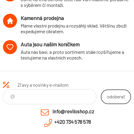
víceprvkovou ZN
s výběrem či montáží.
Kamenná prodejna
Máme vlastní prodejnu a rozsáhlý sklad. Většinu zboží
expedujeme obratem.
Auta jsou naším koníčkem
Auta nás baví, a proto sortiment stále rozšiřujeme a
testujeme na vlastních vozech.
Zľavy a novinky e-mailom
odoberať
info@reviloshop.cz
+420 734 578 578