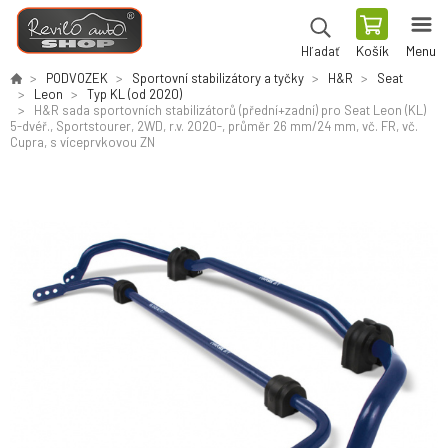
Košík
Menu
Hľadať
PODVOZEK
Sportovní stabilizátory a tyčky
H&R
Seat
Leon
Typ KL (od 2020)
H&R sada sportovních stabilizátorů (přední+zadní) pro Seat Leon (KL)
5-dvéř., Sportstourer, 2WD, r.v. 2020-, průměr 26 mm/24 mm, vč. FR, vč.
Cupra, s víceprvkovou ZN