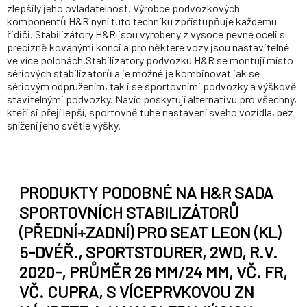
zlepšily jeho ovladatelnost. Výrobce podvozkových
komponentů H&R nyní tuto techniku zpřístupňuje každému
řidiči. Stabilizátory H&R jsou vyrobeny z vysoce pevné oceli s
precizně kovanými konci a pro některé vozy jsou nastavitelné
ve více polohách.Stabilizátory podvozku H&R se montují místo
sériových stabilizátorů a je možné je kombinovat jak se
sériovým odpružením, tak i se sportovními podvozky a výškově
stavitelnými podvozky. Navíc poskytují alternativu pro všechny,
kteří si přejí lepší, sportovně tuhé nastavení svého vozidla, bez
snížení jeho světlé výšky.
PRODUKTY PODOBNÉ NA H&R SADA
SPORTOVNÍCH STABILIZÁTORŮ
(PŘEDNÍ+ZADNÍ) PRO SEAT LEON (KL)
5-DVÉŘ., SPORTSTOURER, 2WD, R.V.
2020-, PRŮMĚR 26 MM/24 MM, VČ. FR,
VČ. CUPRA, S VÍCEPRVKOVOU ZN