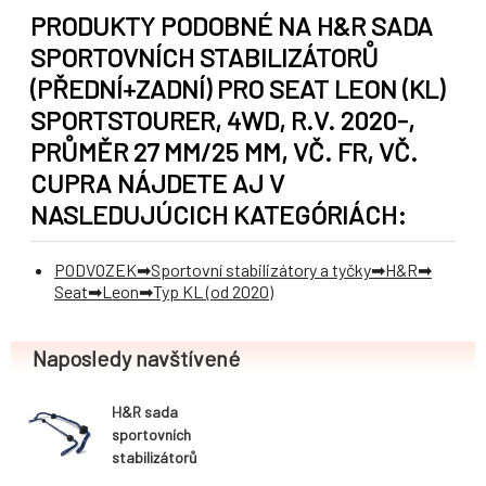
PRODUKTY PODOBNÉ NA H&R SADA
SPORTOVNÍCH STABILIZÁTORŮ
(PŘEDNÍ+ZADNÍ) PRO SEAT LEON (KL)
SPORTSTOURER, 4WD, R.V. 2020-,
PRŮMĚR 27 MM/25 MM, VČ. FR, VČ.
CUPRA NÁJDETE AJ V
NASLEDUJÚCICH KATEGÓRIÁCH:
PODVOZEK
Sportovní stabilizátory a tyčky
H&R
Seat
Leon
Typ KL (od 2020)
Naposledy navštívené
H&R sada
sportovních
stabilizátorů
(přední+zadní)