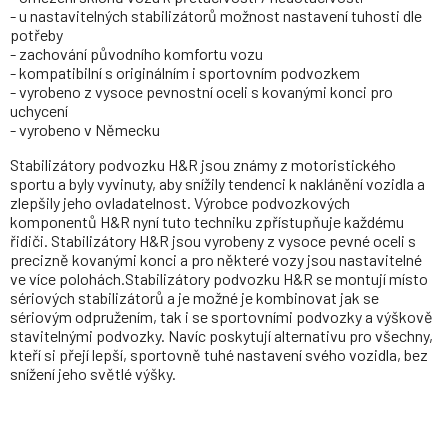
- u nastavitelných stabilizátorů možnost nastavení tuhosti dle
potřeby
- zachování původního komfortu vozu
- kompatibilní s originálním i sportovním podvozkem
- vyrobeno z vysoce pevnostní oceli s kovanými konci pro
uchycení
- vyrobeno v Německu
Stabilizátory podvozku H&R jsou známy z motoristického
sportu a byly vyvinuty, aby snížily tendenci k naklánění vozidla a
zlepšily jeho ovladatelnost. Výrobce podvozkových
komponentů H&R nyní tuto techniku zpřístupňuje každému
řidiči. Stabilizátory H&R jsou vyrobeny z vysoce pevné oceli s
precizně kovanými konci a pro některé vozy jsou nastavitelné
ve více polohách.Stabilizátory podvozku H&R se montují místo
sériových stabilizátorů a je možné je kombinovat jak se
sériovým odpružením, tak i se sportovními podvozky a výškově
stavitelnými podvozky. Navíc poskytují alternativu pro všechny,
kteří si přejí lepší, sportovně tuhé nastavení svého vozidla, bez
snížení jeho světlé výšky.