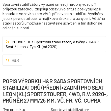
Sportovní stabilizátory výrazně omezují náklony vozu při
průjezdu zatáčkou, zlepšují odezvu volantu a poskytují lepší
kontakt s vozovkou pro větší přilnavost a stabilitu. Vyráběny
jsou z pevnostní oceli a mají kovaná oka pro uchycení. Většina
stabilizátorů umožňuje nastavitelné uchycení a tím dokonalé
odladění tuhosti.
PODVOZEK
Sportovní stabilizátory a tyčky
H&R
Seat
Leon
Typ KL (od 2020)
H&R
POPIS VÝROBKU H&R SADA SPORTOVNÍCH
STABILIZÁTORŮ (PŘEDNÍ+ZADNÍ) PRO SEAT
LEON (KL) SPORTSTOURER, 4WD, R.V. 2020-,
PRŮMĚR 27 MM/25 MM, VČ. FR, VČ. CUPRA
Typ produktu
Sportovní stabilizátory