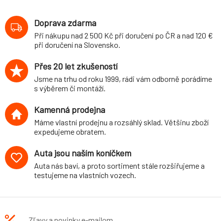
pro Seat Leon
(KL)
Doprava zdarma
Sportstourer,
Při nákupu nad 2 500 Kč při doručení po ČR a nad 120 €
4WD, r.v. 2020-,
při doručení na Slovensko.
průměr 27
mm/25 mm, vč.
Přes 20 let zkušeností
FR, vč. Cupra
Jsme na trhu od roku 1999, rádi vám odborně porádíme
s výběrem či montáží.
Kamenná prodejna
Máme vlastní prodejnu a rozsáhlý sklad. Většinu zboží
expedujeme obratem.
Auta jsou naším koníčkem
Auta nás baví, a proto sortiment stále rozšiřujeme a
testujeme na vlastních vozech.
Zľavy a novinky e-mailom