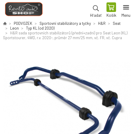
Košík
Menu
Hľadať
PODVOZEK
Sportovní stabilizátory a tyčky
H&R
Seat
Leon
Typ KL (od 2020)
H&R sada sportovních stabilizátorů (přední+zadní) pro Seat Leon (KL)
Sportstourer, 4WD, r.v. 2020-, průměr 27 mm/25 mm, vč. FR, vč. Cupra