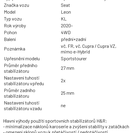
Značka vozu
Seat
Model
Leon
Typ vozu
KL
Rok výroby
2020-
Pohon
4WD
Balení
přední+zadní
vč. FR, vč. Cupra / Cupra VZ,
Poznámka
mimo e-Hybrid
Upřesnění modelu
Sportstourer
Průměr předního
27 mm
stabilizátoru
Nastavení tuhosti
2x
stabilizátoru vpředu
Průměr zadního
25 mm
stabilizátoru
Nastavení tuhosti
ne
stabilizátoru vzadu
Hlavní výhody použití sportovních stabilizátorů H&R:
- minimalizace náklonů karoserie a zvýšení stability v zatáčkách
- omezení sklonů vozu k přetáčivosti / nedotáčivosti