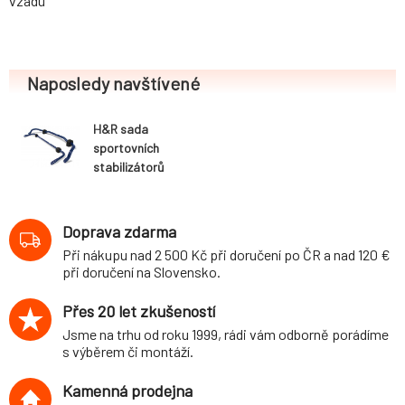
vzadu
Naposledy navštívené
H&R sada
sportovních
stabilizátorů
(přední+zadní)
pro Škoda Fabia
(5J) 5-dvéř.,
Doprava zdarma
Combi, 2WD, r.v.
Při nákupu nad 2 500 Kč při doručení po ČR a nad 120 €
01/00-, průměr
při doručení na Slovensko.
22 mm/25 mm, s
velkým hranatým
Přes 20 let zkušeností
výfukem
Jsme na trhu od roku 1999, rádi vám odborně porádíme
s výběrem či montáží.
Kamenná prodejna