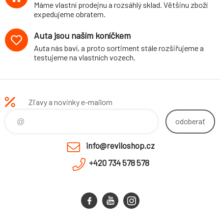
Máme vlastní prodejnu a rozsáhlý sklad. Většinu zboží
expedujeme obratem.
Auta jsou naším koníčkem
Auta nás baví, a proto sortiment stále rozšiřujeme a
testujeme na vlastních vozech.
Zľavy a novinky e-mailom
odoberať
info@reviloshop.cz
+420 734 578 578