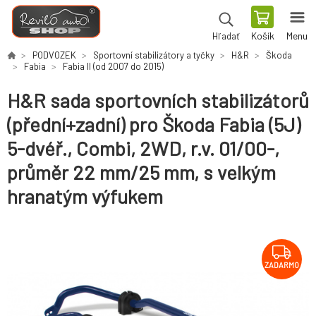
Košík
Menu
Hľadať
PODVOZEK
Sportovní stabilizátory a tyčky
H&R
Škoda
Fabia
Fabia II (od 2007 do 2015)
H&R sada sportovních stabilizátorů
(přední+zadní) pro Škoda Fabia (5J)
5-dvéř., Combi, 2WD, r.v. 01/00-,
průměr 22 mm/25 mm, s velkým
hranatým výfukem
ZADARMO