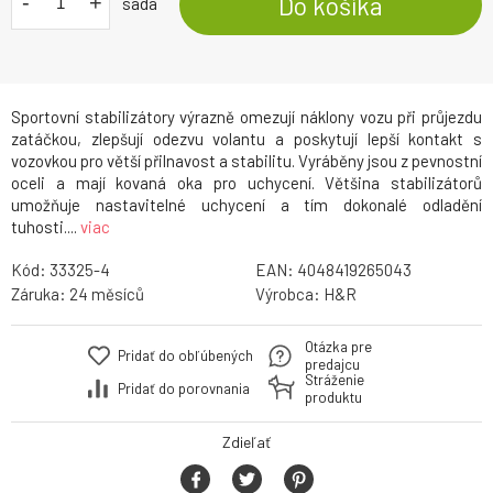
-
+
Do košíka
sada
Sportovní stabilizátory výrazně omezují náklony vozu při průjezdu
zatáčkou, zlepšují odezvu volantu a poskytují lepší kontakt s
vozovkou pro větší přilnavost a stabilitu. Vyráběny jsou z pevnostní
oceli a mají kovaná oka pro uchycení. Většina stabilizátorů
umožňuje nastavitelné uchycení a tím dokonalé odladění
tuhosti....
viac
Kód:
33325-4
EAN:
4048419265043
Záruka:
24
Výrobca:
H&R
Otázka pre
Pridať do obľúbených
predajcu
Stráženie
Pridať do porovnania
produktu
Zdieľať