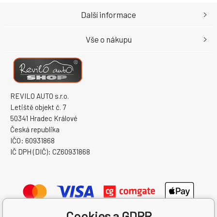
Další informace
Vše o nákupu
REVILO AUTO s.r.o.
Letiště objekt č. 7
50341 Hradec Králové
Česká republika
IČO: 60931868
IČ DPH (DIČ): CZ60931868
Cookies a GDPR