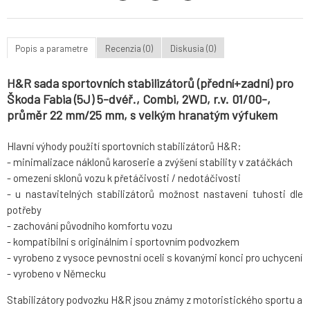
Popis a parametre
Recenzia (0)
Diskusia (0)
H&R sada sportovních stabilizátorů (přední+zadní) pro
Škoda Fabia (5J) 5-dvéř., Combi, 2WD, r.v. 01/00-,
průměr 22 mm/25 mm, s velkým hranatým výfukem
Hlavní výhody použití sportovních stabilizátorů H&R:
- minimalizace náklonů karoserie a zvýšení stability v zatáčkách
- omezení sklonů vozu k přetáčivosti / nedotáčivosti
- u nastavitelných stabilizátorů možnost nastavení tuhosti dle
potřeby
- zachování původního komfortu vozu
- kompatibilní s originálním i sportovním podvozkem
- vyrobeno z vysoce pevnostní oceli s kovanými konci pro uchycení
- vyrobeno v Německu
Stabilizátory podvozku H&R jsou známy z motoristického sportu a