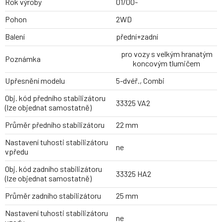
Rok výroby
01/00-
Pohon
2WD
Balení
přední+zadní
pro vozy s velkým hranatým
Poznámka
koncovým tlumičem
Upřesnění modelu
5-dvéř., Combi
Obj. kód předního stabilizátoru
33325 VA2
(lze objednat samostatně)
Průměr předního stabilizátoru
22 mm
Nastavení tuhosti stabilizátoru
ne
vpředu
Obj. kód zadního stabilizátoru
33325 HA2
(lze objednat samostatně)
Průměr zadního stabilizátoru
25 mm
Nastavení tuhosti stabilizátoru
ne