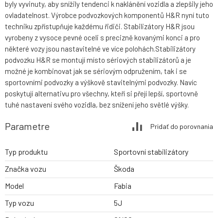
byly vyvinuty, aby snížily tendenci k naklánění vozidla a zlepšily jeho
ovladatelnost. Výrobce podvozkových komponentů H&R nyní tuto
techniku zpřístupňuje každému řidiči. Stabilizátory H&R jsou
vyrobeny z vysoce pevné oceli s precizně kovanými konci a pro
některé vozy jsou nastavitelné ve více polohách.Stabilizátory
podvozku H&R se montují místo sériových stabilizátorů a je
možné je kombinovat jak se sériovým odpružením, tak i se
sportovními podvozky a výškově stavitelnými podvozky. Navíc
poskytují alternativu pro všechny, kteří si přejí lepší, sportovně
tuhé nastavení svého vozidla, bez snížení jeho světlé výšky.
Parametre
Pridať do porovnania
Typ produktu
Sportovní stabilizátory
Značka vozu
Škoda
Model
Fabia
Typ vozu
5J