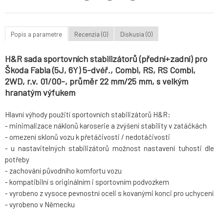
Popis a parametre
Recenzia (0)
Diskusia (0)
H&R sada sportovních stabilizátorů (přední+zadní) pro
Škoda Fabia (5J, 6Y) 5-dvéř., Combi, RS, RS Combi,
2WD, r.v. 01/00-, průměr 22 mm/25 mm, s velkým
hranatým výfukem
Hlavní výhody použití sportovních stabilizátorů H&R:
- minimalizace náklonů karoserie a zvýšení stability v zatáčkách
- omezení sklonů vozu k přetáčivosti / nedotáčivosti
- u nastavitelných stabilizátorů možnost nastavení tuhosti dle
potřeby
- zachování původního komfortu vozu
- kompatibilní s originálním i sportovním podvozkem
- vyrobeno z vysoce pevnostní oceli s kovanými konci pro uchycení
- vyrobeno v Německu