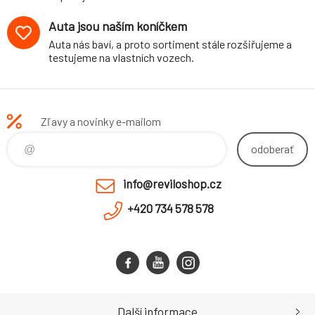
Auta jsou naším koníčkem
Auta nás baví, a proto sortiment stále rozšiřujeme a
testujeme na vlastních vozech.
Zľavy a novinky e-mailom
odoberať
info@reviloshop.cz
+420 734 578 578
Další informace