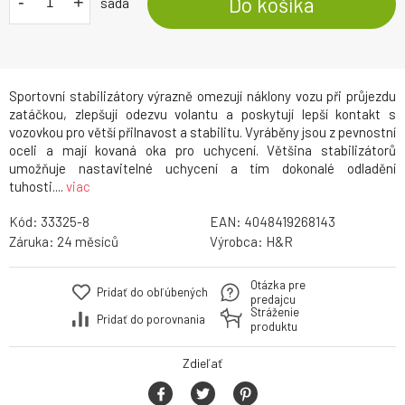
-
+
Do košíka
sada
Sportovní stabilizátory výrazně omezují náklony vozu při průjezdu
zatáčkou, zlepšují odezvu volantu a poskytují lepší kontakt s
vozovkou pro větší přilnavost a stabilitu. Vyráběny jsou z pevnostní
oceli a mají kovaná oka pro uchycení. Většina stabilizátorů
umožňuje nastavitelné uchycení a tím dokonalé odladění
tuhosti....
viac
Kód:
33325-8
EAN:
4048419268143
Záruka:
24
Výrobca:
H&R
Otázka pre
Pridať do obľúbených
predajcu
Stráženie
Pridať do porovnania
produktu
Zdieľať