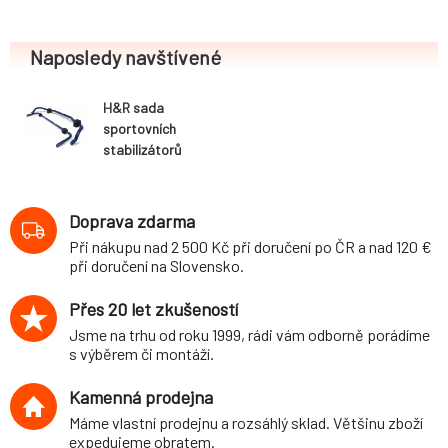
Naposledy navštívené
H&R sada
sportovních
stabilizátorů
(přední+zadní)
pro Škoda Fabia
(5J, 6Y) 5-dvéř.,
Doprava zdarma
Combi, RS, RS
Při nákupu nad 2 500 Kč při doručení po ČR a nad 120 €
Combi, 2WD, r.v.
při doručení na Slovensko.
01/00-, průměr
22 mm/25 mm, s
Přes 20 let zkušeností
velkým hranatým
Jsme na trhu od roku 1999, rádi vám odborně porádíme
výfukem
s výběrem či montáží.
Kamenná prodejna
Máme vlastní prodejnu a rozsáhlý sklad. Většinu zboží
expedujeme obratem.