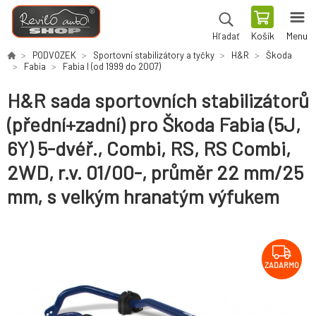
Košík
Menu
Hľadať
PODVOZEK
Sportovní stabilizátory a tyčky
H&R
Škoda
Fabia
Fabia I (od 1999 do 2007)
H&R sada sportovních stabilizátorů
(přední+zadní) pro Škoda Fabia (5J,
6Y) 5-dvéř., Combi, RS, RS Combi,
2WD, r.v. 01/00-, průměr 22 mm/25
mm, s velkým hranatým výfukem
ZADARMO