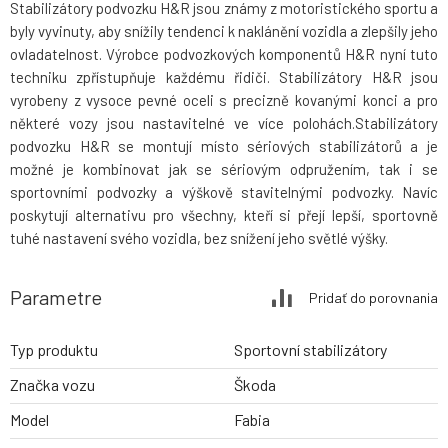
Stabilizátory podvozku H&R jsou známy z motoristického sportu a
byly vyvinuty, aby snížily tendenci k naklánění vozidla a zlepšily jeho
ovladatelnost. Výrobce podvozkových komponentů H&R nyní tuto
techniku zpřístupňuje každému řidiči. Stabilizátory H&R jsou
vyrobeny z vysoce pevné oceli s precizně kovanými konci a pro
některé vozy jsou nastavitelné ve více polohách.Stabilizátory
podvozku H&R se montují místo sériových stabilizátorů a je
možné je kombinovat jak se sériovým odpružením, tak i se
sportovními podvozky a výškově stavitelnými podvozky. Navíc
poskytují alternativu pro všechny, kteří si přejí lepší, sportovně
tuhé nastavení svého vozidla, bez snížení jeho světlé výšky.
Parametre
Pridať do porovnania
Typ produktu
Sportovní stabilizátory
Značka vozu
Škoda
Model
Fabia