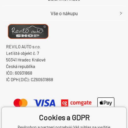
Vše o nákupu
REVILO AUTO s.r.o.
Letiště objekt č. 7
50341 Hradec Králové
Česká republika
IČO: 60931868
IČ DPH (DIČ): CZ60931868
Cookies a GDPR
Reviloshop a partneri potrebujú Váš súhlas na využitie