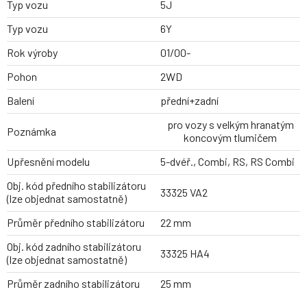
Typ vozu
5J
Typ vozu
6Y
Rok výroby
01/00-
Pohon
2WD
Balení
přední+zadní
pro vozy s velkým hranatým
Poznámka
koncovým tlumičem
Upřesnění modelu
5-dvéř., Combi, RS, RS Combi
Obj. kód předního stabilizátoru
33325 VA2
(lze objednat samostatně)
Průměr předního stabilizátoru
22 mm
Obj. kód zadního stabilizátoru
33325 HA4
(lze objednat samostatně)
Průměr zadního stabilizátoru
25 mm