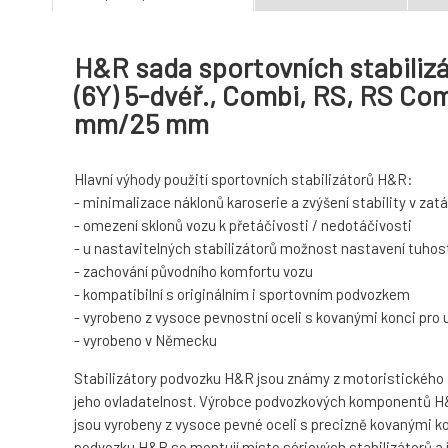
H&R sada sportovních stabilizá
(6Y) 5-dvéř., Combi, RS, RS Com
mm/25 mm
Hlavní výhody použití sportovních stabilizátorů H&R:
- minimalizace náklonů karoserie a zvýšení stability v za
- omezení sklonů vozu k přetáčivosti / nedotáčivosti
- u nastavitelných stabilizátorů možnost nastavení tuhost
- zachování původního komfortu vozu
- kompatibilní s originálním i sportovním podvozkem
- vyrobeno z vysoce pevnostní oceli s kovanými konci pro
- vyrobeno v Německu
Stabilizátory podvozku H&R jsou známy z motoristického spo
jeho ovladatelnost. Výrobce podvozkových komponentů H&R
jsou vyrobeny z vysoce pevné oceli s precizně kovanými ko
podvozku H&R se montují místo sériových stabilizátorů a 