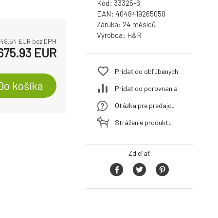
Kód:
33325-6
EAN:
4048419265050
Záruka:
24
Výrobca:
H&R
49.54
EUR bez DPH
675.93
EUR
Pridať do obľúbených
Do košíka
Pridať do porovnania
Otázka pre predajcu
Stráženie produktu
Zdieľať