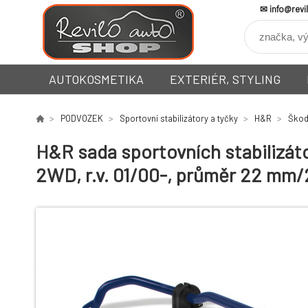
info@revi
AUTOKOSMETIKA
EXTERIÉR, STYLING
PODVOZEK
Sportovní stabilizátory a tyčky
H&R
Ško
H&R sada sportovních stabilizáto
2WD, r.v. 01/00-, průměr 22 mm