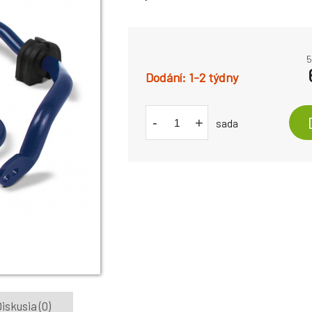
5
1-2 týdny
-
+
sada
iskusia (0)