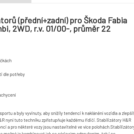
torů (přední+zadní) pro Škoda Fabia
bi, 2WD, r.v. 01/00-, průměr 22
táčkách
i dle potřeby
 uchycení
rtu a byly vyvinuty, aby snížily tendenci k naklánění vozidla a zlepšil
 nyní tuto techniku zpřístupňuje každému řidiči. Stabilizátory H&R
nci a pro některé vozy jsou nastavitelné ve více polohách.Stabilizátor
je možné je kombinovat jak se sériovým odpružením, tak i se