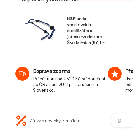
H&R sada
sportovních
stabilizátorů
(přední+zadní) pro
Škoda Fabia (6Y) 5-
dvéř., Combi, RS,
RS Combi, 2WD,
r.v. 01/00-, průměr
22 mm/25 mm
Doprava zdarma
Pře
Při nákupu nad 2 500 Kč při doručení
Jsm
po ČR a nad 120 € při doručení na
odb
Slovensko.
mon
Zľavy a novinky e-mailom