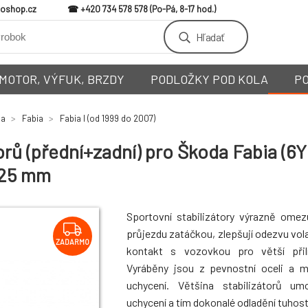
loshop.cz
+420 734 578 578
Hľadať
MOTOR, VÝFUK, BRZDY
PODLOŽKY POD KOLA
P
da
Fabia
Fabia I (od 1999 do 2007)
rů (přední+zadní) pro Škoda Fabia (6Y
/25 mm
Sportovní stabilizátory výrazně omez
průjezdu zatáčkou, zlepšují odezvu vola
ZADARMO
kontakt s vozovkou pro větší přiln
Vyráběny jsou z pevnostní oceli a 
uchycení. Většina stabilizátorů um
uchycení a tím dokonalé odladění tuhosti