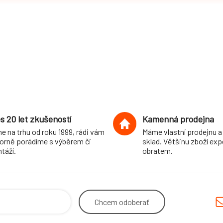
s 20 let zkušeností
Kamenná prodejna
e na trhu od roku 1999, rádi vám
Máme vlastní prodejnu a
orně porádíme s výběrem či
sklad. Většinu zboží ex
táží.
obratem.
Chcem
odoberať