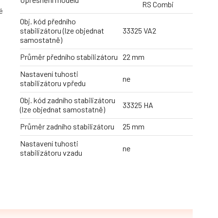
RS Combi
é
Obj. kód předního
stabilizátoru (lze objednat
33325 VA2
samostatně)
Průměr předního stabilizátoru
22 mm
Nastavení tuhosti
ne
stabilizátoru vpředu
Obj. kód zadního stabilizátoru
33325 HA
(lze objednat samostatně)
Průměr zadního stabilizátoru
25 mm
Nastavení tuhosti
ne
stabilizátoru vzadu