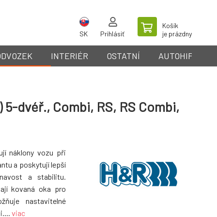
Košík
SK
Prihlásiť
je prázdny
ODVOZEK
INTERIÉR
OSTATNÍ
AUTOHIFI
) 5-dvéř., Combi, RS, RS Combi,
ují náklony vozu při
ntu a poskytují lepší
avost a stabilitu.
mají kovaná oka pro
ožňuje nastavitelné
....
viac