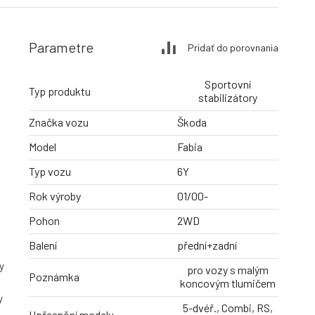
Parametre
Pridať do porovnania
Sportovní
Typ produktu
stabilizátory
Značka vozu
Škoda
Model
Fabia
Typ vozu
6Y
Rok výroby
01/00-
Pohon
2WD
Balení
přední+zadní
y
pro vozy s malým
Poznámka
koncovým tlumičem
y
5-dvéř., Combi, RS,
Upřesnění modelu