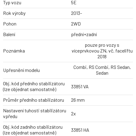
Typ vozu
5E
Rok výroby
2013-
Pohon
2WD
Balení
přední+zadní
pouze pro vozy s
Poznámka
víceprvkovou ZN, vč. faceliftu
2018
Combi, RS Combi, RS Sedan,
Upřesnění modelu
Sedan
Obj. kód předního stabilizátoru
33851 VA
(lze objednat samostatně)
Průměr předního stabilizátoru
26 mm
Nastavení tuhosti stabilizátoru
2x
vpředu
Obj. kód zadního stabilizátoru
33851 HA
(lze objednat samostatně)