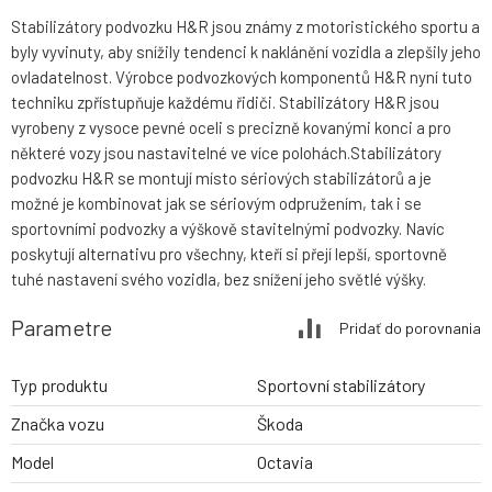
Stabilizátory podvozku H&R jsou známy z motoristického sportu a
byly vyvinuty, aby snížily tendenci k naklánění vozidla a zlepšily jeho
ovladatelnost. Výrobce podvozkových komponentů H&R nyní tuto
techniku zpřístupňuje každému řidiči. Stabilizátory H&R jsou
vyrobeny z vysoce pevné oceli s precizně kovanými konci a pro
některé vozy jsou nastavitelné ve více polohách.Stabilizátory
podvozku H&R se montují místo sériových stabilizátorů a je
možné je kombinovat jak se sériovým odpružením, tak i se
sportovními podvozky a výškově stavitelnými podvozky. Navíc
poskytují alternativu pro všechny, kteří si přejí lepší, sportovně
tuhé nastavení svého vozidla, bez snížení jeho světlé výšky.
Parametre
Pridať do porovnania
Typ produktu
Sportovní stabilizátory
Značka vozu
Škoda
Model
Octavia