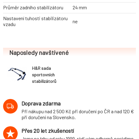
Průměr zadního stabilizátoru
24 mm
Nastavení tuhosti stabilizátoru
ne
vzadu
Naposledy navštívené
H&R sada
sportovních
stabilizátorů
(přední+zadní)
pro Škoda
Octavia (5E)
Doprava zdarma
Combi, RS
Při nákupu nad 2 500 Kč při doručení po ČR a nad 120 €
Combi, RS
při doručení na Slovensko.
Sedan, Sedan,
2WD, r.v. 2013-,
Přes 20 let zkušeností
průměr 26
Jsme na trhu od roku 1999, rádi vám odborně porádíme