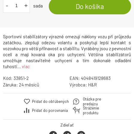
-
+
Do košíka
sada
Sportovní stabilizátory výrazně omezují náklony vozu při průjezdu
zatáčkou, zlepšují odezvu volantu a poskytují lepší kontakt s
vozovkou pro větší přilnavost a stabilitu. Vyráběny jsou z pevnostní
oceli a mají kovaná oka pro uchycení. Většina stabilizátorů
umožňuje nastavitelné uchycení a tím dokonalé odladění
tuhosti....
viac
Kód:
33851-2
EAN:
4048419128683
Záruka:
24
Výrobca:
H&R
Otázka pre
Pridať do obľúbených
predajcu
Stráženie
Pridať do porovnania
produktu
Zdieľať