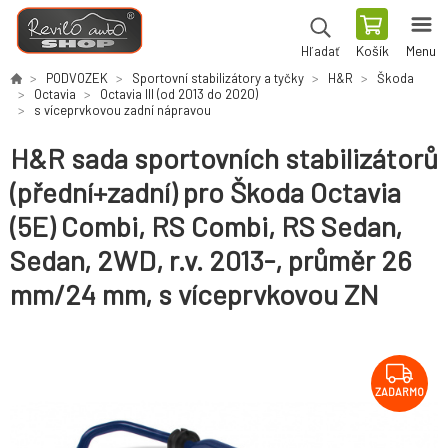
Košík
Menu
Hľadať
PODVOZEK
Sportovní stabilizátory a tyčky
H&R
Škoda
Octavia
Octavia III (od 2013 do 2020)
s víceprvkovou zadní nápravou
H&R sada sportovních stabilizátorů
(přední+zadní) pro Škoda Octavia
(5E) Combi, RS Combi, RS Sedan,
Sedan, 2WD, r.v. 2013-, průměr 26
mm/24 mm, s víceprvkovou ZN
ZADARMO