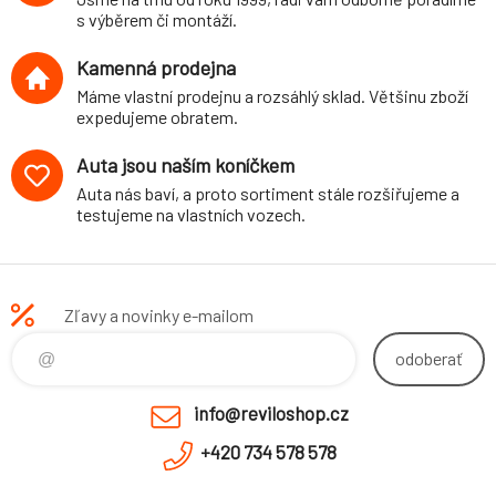
mm/24 mm, s
s výběrem či montáží.
víceprvkovou ZN
Kamenná prodejna
Máme vlastní prodejnu a rozsáhlý sklad. Většinu zboží
expedujeme obratem.
Auta jsou naším koníčkem
Auta nás baví, a proto sortiment stále rozšiřujeme a
testujeme na vlastních vozech.
Zľavy a novinky e-mailom
odoberať
info@reviloshop.cz
+420 734 578 578