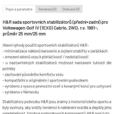
Popis a parametre
Recenzia (0)
Diskusia (0)
H&R sada sportovních stabilizátorů (přední+zadní) pro
Volkswagen Golf IV (1EX0) Cabrio, 2WD, r.v. 1991-,
průměr 25 mm/25 mm
Hlavní výhody použití sportovních stabilizátorů H&R:
- minimalizace náklonů karoserie a zvýšení stability v zatáčkách
- omezení sklonů vozu k přetáčivosti / nedotáčivosti
- u nastavitelných stabilizátorů možnost nastavení tuhosti dle
potřeby
- zachování původního komfortu vozu
- kompatibilní s originálním i sportovním podvozkem
- vyrobeno z vysoce pevnostní oceli s kovanými konci pro uchycení
- vyrobeno v Německu
Stabilizátory podvozku H&R jsou známy z motoristického sportu a
byly vyvinuty, aby snížily tendenci k naklánění vozidla a zlepšily jeho
ovladatelnost. Výrobce podvozkových komponentů H&R nyní tuto