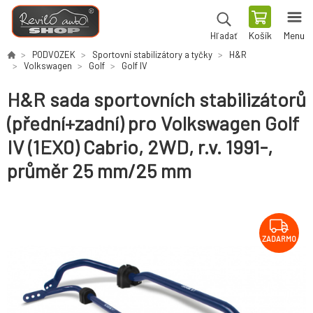
Košík
Menu
Hľadať
PODVOZEK
Sportovní stabilizátory a tyčky
H&R
Volkswagen
Golf
Golf IV
H&R sada sportovních stabilizátorů
(přední+zadní) pro Volkswagen Golf
IV (1EX0) Cabrio, 2WD, r.v. 1991-,
průměr 25 mm/25 mm
ZADARMO