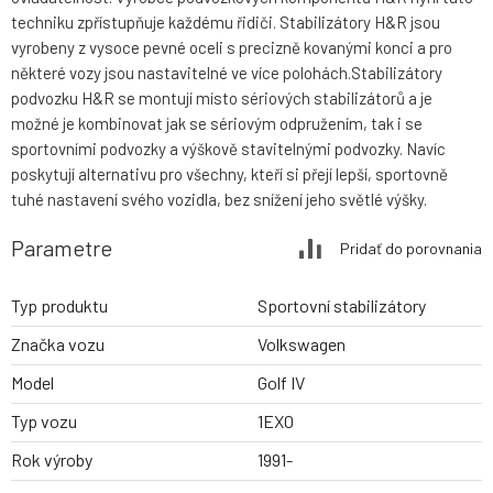
techniku zpřístupňuje každému řidiči. Stabilizátory H&R jsou
vyrobeny z vysoce pevné oceli s precizně kovanými konci a pro
některé vozy jsou nastavitelné ve více polohách.Stabilizátory
podvozku H&R se montují místo sériových stabilizátorů a je
možné je kombinovat jak se sériovým odpružením, tak i se
sportovními podvozky a výškově stavitelnými podvozky. Navíc
poskytují alternativu pro všechny, kteří si přejí lepší, sportovně
tuhé nastavení svého vozidla, bez snížení jeho světlé výšky.
Parametre
Pridať do porovnania
Typ produktu
Sportovní stabilizátory
Značka vozu
Volkswagen
Model
Golf IV
Typ vozu
1EX0
Rok výroby
1991-