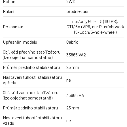
Pohon
2WD
Balení
přední+zadní
nur/only GTI-TDI (110 PS),
Poznámka
GTI,16V+VR6, nur Plusfahrwerk
(5-Loch/5-hole-wheel)
Upřesnění modelu
Cabrio
Obj. kód předního stabilizátoru
33865 VA2
(lze objednat samostatně)
Průměr předního stabilizátoru
25 mm
Nastavení tuhosti stabilizátoru
ne
vpředu
Obj. kód zadního stabilizátoru
33865 HA
(lze objednat samostatně)
Průměr zadního stabilizátoru
25 mm
Nastavení tuhosti stabilizátoru
ne
vzadu