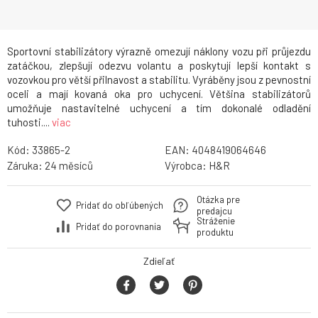
Sportovní stabilizátory výrazně omezují náklony vozu při průjezdu
zatáčkou, zlepšují odezvu volantu a poskytují lepší kontakt s
vozovkou pro větší přilnavost a stabilitu. Vyráběny jsou z pevnostní
oceli a mají kovaná oka pro uchycení. Většina stabilizátorů
umožňuje nastavitelné uchycení a tím dokonalé odladění
tuhosti....
viac
Kód:
33865-2
EAN:
4048419064646
Záruka:
24
Výrobca:
H&R
Otázka pre
Pridať do obľúbených
predajcu
Stráženie
Pridať do porovnania
produktu
Zdieľať