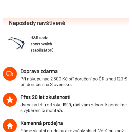
Naposledy navštívené
H&R sada
sportovních
stabilizátorů
(přední+zadní)
pro Volkswagen
Golf IV (1EX0)
Doprava zdarma
Cabrio, 2WD, r.v.
Při nákupu nad 2 500 Kč při doručení po ČR a nad 120 €
1991-, průměr 25
při doručení na Slovensko.
mm/25 mm
Přes 20 let zkušeností
Jsme na trhu od roku 1999, rádi vám odborně porádíme
s výběrem či montáží.
Kamenná prodejna
Máme vlastní prodejnu a rozsáhlý sklad. Většinu zboží