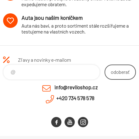
expedujeme obratem.
Auta jsou naším koníčkem
Auta nás baví, a proto sortiment stále rozšiřujeme a
testujeme na vlastních vozech.
Zľavy a novinky e-mailom
odoberať
info@reviloshop.cz
+420 734 578 578