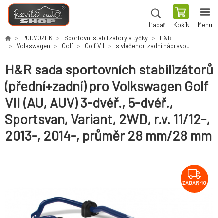
Košík
Menu
Hľadať
PODVOZEK
Sportovní stabilizátory a tyčky
H&R
Volkswagen
Golf
Golf VII
s vlečenou zadní nápravou
H&R sada sportovních stabilizátorů
(přední+zadní) pro Volkswagen Golf
VII (AU, AUV) 3-dvéř., 5-dvéř.,
Sportsvan, Variant, 2WD, r.v. 11/12-,
2013-, 2014-, průměr 28 mm/28 mm
ZADARMO