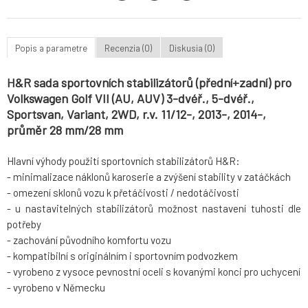
Popis a parametre
Recenzia (0)
Diskusia (0)
H&R sada sportovních stabilizátorů (přední+zadní) pro
Volkswagen Golf VII (AU, AUV) 3-dvéř., 5-dvéř.,
Sportsvan, Variant, 2WD, r.v. 11/12-, 2013-, 2014-,
průměr 28 mm/28 mm
Hlavní výhody použití sportovních stabilizátorů H&R:
- minimalizace náklonů karoserie a zvýšení stability v zatáčkách
- omezení sklonů vozu k přetáčivosti / nedotáčivosti
- u nastavitelných stabilizátorů možnost nastavení tuhosti dle
potřeby
- zachování původního komfortu vozu
- kompatibilní s originálním i sportovním podvozkem
- vyrobeno z vysoce pevnostní oceli s kovanými konci pro uchycení
- vyrobeno v Německu