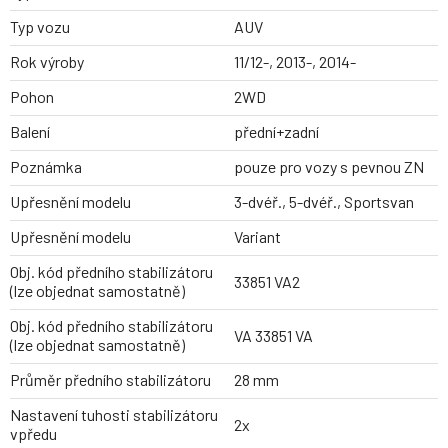
Typ vozu
AUV
Rok výroby
11/12-, 2013-, 2014-
Pohon
2WD
Balení
přední+zadní
Poznámka
pouze pro vozy s pevnou ZN
Upřesnění modelu
3-dvéř., 5-dvéř., Sportsvan
Upřesnění modelu
Variant
Obj. kód předního stabilizátoru
33851 VA2
(lze objednat samostatně)
Obj. kód předního stabilizátoru
VA 33851 VA
(lze objednat samostatně)
Průměr předního stabilizátoru
28 mm
Nastavení tuhosti stabilizátoru
2x
vpředu