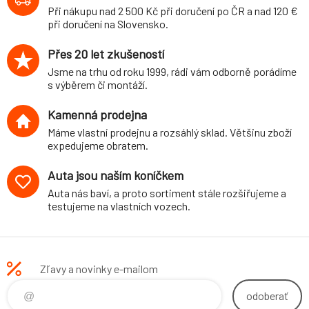
3-dvéř., 5-dvéř.,
Při nákupu nad 2 500 Kč při doručení po ČR a nad 120 €
Sportsvan,
při doručení na Slovensko.
Variant, 2WD, r.v.
11/12-, 2013-,
Přes 20 let zkušeností
2014-, průměr 28
Jsme na trhu od roku 1999, rádi vám odborně porádíme
mm/28 mm
s výběrem či montáží.
Kamenná prodejna
Máme vlastní prodejnu a rozsáhlý sklad. Většinu zboží
expedujeme obratem.
Auta jsou naším koníčkem
Auta nás baví, a proto sortiment stále rozšiřujeme a
testujeme na vlastních vozech.
Zľavy a novinky e-mailom
odoberať