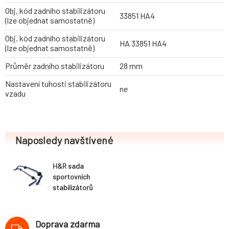
Obj. kód zadního stabilizátoru
33851 HA4
(lze objednat samostatně)
Obj. kód zadního stabilizátoru
HA 33851 HA4
(lze objednat samostatně)
Průměr zadního stabilizátoru
28 mm
Nastavení tuhosti stabilizátoru
ne
vzadu
Naposledy navštívené
H&R sada
sportovních
stabilizátorů
(přední+zadní)
pro Volkswagen
Golf VII (AU, AUV)
Doprava zdarma