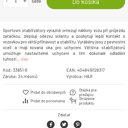
-
+
Do košíka
sada
Sportovní stabilizátory výrazně omezují náklony vozu při průjezdu
zatáčkou, zlepšují odezvu volantu a poskytují lepší kontakt s
vozovkou pro větší přilnavost a stabilitu. Vyráběny jsou z pevnostní
oceli a mají kovaná oka pro uchycení. Většina stabilizátorů
umožňuje nastavitelné uchycení a tím dokonalé odladění
tuhosti....
viac
Kód:
33851-6
EAN:
4048419128317
Záruka:
24
Výrobca:
H&R
Otázka pre
Pridať do obľúbených
predajcu
Stráženie
Pridať do porovnania
produktu
Zdieľať