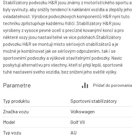
Stabilizátory podvozku H&R jsou známy z motoristického sportu a
byly vyvinuty, aby snížily tendenci k naklánění vozidla a zlepšily jeho
ovladatelnost. Výrobce podvozkových komponentů H&R nyní tuto
techniku zpřístupňuje každému řidiči. Stabilizátory H&R jsou
vyrobeny z vysoce pevné oceli s precizně kovanými konci a pro
některé vozy jsou nastavitelné ve více polohách.Stabilizátory
podvozku H&R se montují místo sériových stabilizátorů a je
možné je kombinovat jak se sériovým odpružením, tak i se
sportovními podvozky a výškově stavitelnými podvozky. Navíc
poskytují alternativu pro všechny, kteří si přejí lepší, sportovně
tuhé nastavení svého vozidla, bez snížení jeho světlé výšky.
Parametre
Pridať do porovnania
Typ produktu
Sportovní stabilizátory
Značka vozu
Volkswagen
Model
Golf VII
Typ vozu
AU