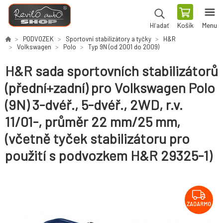
Košík
Menu
Hľadať
PODVOZEK
Sportovní stabilizátory a tyčky
H&R
Volkswagen
Polo
Typ 9N (od 2001 do 2009)
H&R sada sportovních stabilizátorů
(přední+zadní) pro Volkswagen Polo
(9N) 3-dvéř., 5-dvéř., 2WD, r.v.
11/01-, průměr 22 mm/25 mm,
(včetně tyček stabilizátoru pro
použití s podvozkem H&R 29325-1)
ZADARMO