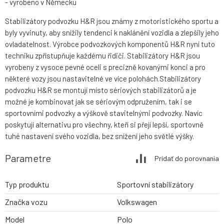
- vyrobeno v Německu
Stabilizátory podvozku H&R jsou známy z motoristického sportu a
byly vyvinuty, aby snížily tendenci k naklánění vozidla a zlepšily jeho
ovladatelnost. Výrobce podvozkových komponentů H&R nyní tuto
techniku zpřístupňuje každému řidiči. Stabilizátory H&R jsou
vyrobeny z vysoce pevné oceli s precizně kovanými konci a pro
některé vozy jsou nastavitelné ve více polohách.Stabilizátory
podvozku H&R se montují místo sériových stabilizátorů a je
možné je kombinovat jak se sériovým odpružením, tak i se
sportovními podvozky a výškově stavitelnými podvozky. Navíc
poskytují alternativu pro všechny, kteří si přejí lepší, sportovně
tuhé nastavení svého vozidla, bez snížení jeho světlé výšky.
Parametre
Pridať do porovnania
Typ produktu
Sportovní stabilizátory
Značka vozu
Volkswagen
Model
Polo