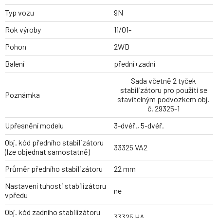
Typ vozu
9N
Rok výroby
11/01-
Pohon
2WD
Balení
přední+zadní
Sada včetně 2 tyček
stabilizátoru pro použití se
Poznámka
stavitelným podvozkem obj.
č. 29325-1
Upřesnění modelu
3-dvéř., 5-dvéř.
Obj. kód předního stabilizátoru
33325 VA2
(lze objednat samostatně)
Průměr předního stabilizátoru
22 mm
Nastavení tuhosti stabilizátoru
ne
vpředu
Obj. kód zadního stabilizátoru
33325 HA