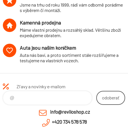
Jsme na trhu od roku 1999, rádi vám odborně porádíme
použití s
s výběrem či montáží.
podvozkem H&R
29325-1)
Kamenná prodejna
Máme vlastní prodejnu a rozsáhlý sklad. Většinu zboží
expedujeme obratem.
Auta jsou naším koníčkem
Auta nás baví, a proto sortiment stále rozšiřujeme a
testujeme na vlastních vozech.
Zľavy a novinky e-mailom
odoberať
info@reviloshop.cz
+420 734 578 578