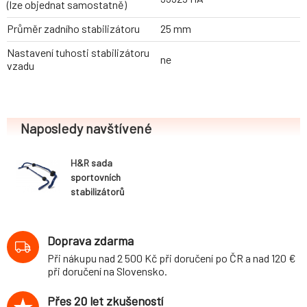
(lze objednat samostatně)
Průměr zadního stabilizátoru
25 mm
Nastavení tuhosti stabilizátoru
ne
vzadu
Naposledy navštívené
H&R sada
sportovních
stabilizátorů
(přední+zadní)
pro Volkswagen
Polo (9N) 3-dvéř.,
Doprava zdarma
5-dvéř., 2WD, r.v.
Při nákupu nad 2 500 Kč při doručení po ČR a nad 120 €
11/01-, průměr 22
při doručení na Slovensko.
mm/25 mm,
(včetně tyček
Přes 20 let zkušeností
stabilizátoru pro