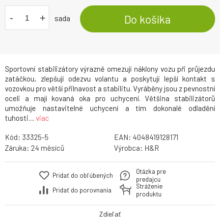
-
+
Do košíka
sada
Sportovní stabilizátory výrazně omezují náklony vozu při průjezdu
zatáčkou, zlepšují odezvu volantu a poskytují lepší kontakt s
vozovkou pro větší přilnavost a stabilitu. Vyráběny jsou z pevnostní
oceli a mají kovaná oka pro uchycení. Většina stabilizátorů
umožňuje nastavitelné uchycení a tím dokonalé odladění
tuhosti....
viac
Kód:
33325-5
EAN:
4048419128171
Záruka:
24
Výrobca:
H&R
Otázka pre
Pridať do obľúbených
predajcu
Stráženie
Pridať do porovnania
produktu
Zdieľať