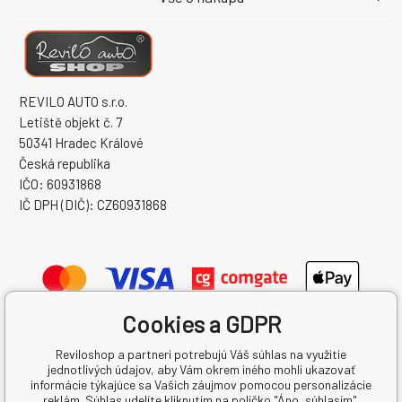
REVILO AUTO s.r.o.
Letiště objekt č. 7
50341 Hradec Králové
Česká republika
IČO: 60931868
IČ DPH (DIČ): CZ60931868
Cookies a GDPR
Reviloshop a partneri potrebujú Váš súhlas na využitie
jednotlivých údajov, aby Vám okrem iného mohli ukazovať
informácie týkajúce sa Vašich záujmov pomocou personalizácie
reklám. Súhlas udelíte kliknutím na políčko "Áno, súhlasím".