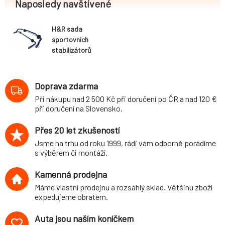
Naposledy navštívené
H&R sada
sportovních
stabilizátorů
(přední+zadní)
pro Volkswagen
Polo (9N) 3-dvéř.,
Doprava zdarma
5-dvéř., GTI,
Při nákupu nad 2 500 Kč při doručení po ČR a nad 120 €
2WD, r.v. 11/01-,
při doručení na Slovensko.
průměr 22
mm/25 mm, s
Přes 20 let zkušeností
velkým tlumičem
Jsme na trhu od roku 1999, rádi vám odborně porádíme
výfuku
s výběrem či montáží.
Kamenná prodejna
Máme vlastní prodejnu a rozsáhlý sklad. Většinu zboží
expedujeme obratem.
Auta jsou naším koníčkem