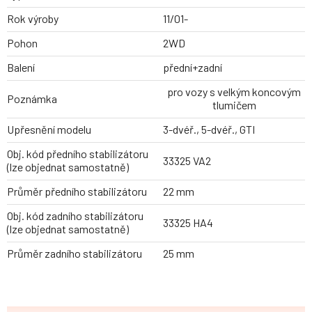
Rok výroby
11/01-
Pohon
2WD
Balení
přední+zadní
pro vozy s velkým koncovým
Poznámka
tlumičem
Upřesnění modelu
3-dvéř., 5-dvéř., GTI
Obj. kód předního stabilizátoru
33325 VA2
(lze objednat samostatně)
Průměr předního stabilizátoru
22 mm
Obj. kód zadního stabilizátoru
33325 HA4
(lze objednat samostatně)
Průměr zadního stabilizátoru
25 mm