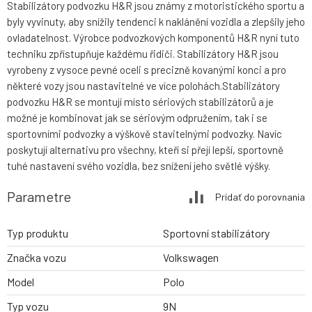
Stabilizátory podvozku H&R jsou známy z motoristického sportu a
byly vyvinuty, aby snížily tendenci k naklánění vozidla a zlepšily jeho
ovladatelnost. Výrobce podvozkových komponentů H&R nyní tuto
techniku zpřístupňuje každému řidiči. Stabilizátory H&R jsou
vyrobeny z vysoce pevné oceli s precizně kovanými konci a pro
některé vozy jsou nastavitelné ve více polohách.Stabilizátory
podvozku H&R se montují místo sériových stabilizátorů a je
možné je kombinovat jak se sériovým odpružením, tak i se
sportovními podvozky a výškově stavitelnými podvozky. Navíc
poskytují alternativu pro všechny, kteří si přejí lepší, sportovně
tuhé nastavení svého vozidla, bez snížení jeho světlé výšky.
Parametre
Pridať do porovnania
Typ produktu
Sportovní stabilizátory
Značka vozu
Volkswagen
Model
Polo
Typ vozu
9N