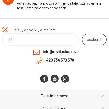
Auta nás baví, a proto sortiment stále rozšiřujeme a
testujeme na vlastních vozech.
Zľavy a novinky e-mailom
odoberať
info@reviloshop.cz
+420 734 578 578
Další informace
Vše o nákupu