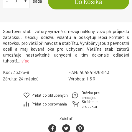
-
+
Do košíka
sada
Sportovní stabilizátory výrazně omezují náklony vozu při průjezdu
zatáčkou, zlepšují odezvu volantu a poskytují lepší kontakt s
vozovkou pro větší přilnavost a stabilitu. Vyráběny jsou z pevnostní
oceli a mají kovaná oka pro uchycení. Většina stabilizátorů
umožňuje nastavitelné uchycení a tím dokonalé odladění
tuhosti....
viac
Kód:
33325-8
EAN:
4048419268143
Záruka:
24
Výrobca:
H&R
Otázka pre
Pridať do obľúbených
predajcu
Stráženie
Pridať do porovnania
produktu
Zdieľať