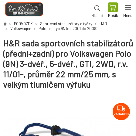
Košík
Menu
Hľadať
PODVOZEK
Sportovní stabilizátory a tyčky
H&R
Volkswagen
Polo
Typ 9N (od 2001 do 2009)
H&R sada sportovních stabilizátorů
(přední+zadní) pro Volkswagen Polo
(9N) 3-dvéř., 5-dvéř., GTI, 2WD, r.v.
11/01-, průměr 22 mm/25 mm, s
velkým tlumičem výfuku
ZADARMO