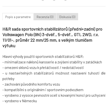
Popis a parametre
Recenzia (0)
Diskusia (0)
H&R sada sportovních stabilizátorů (přední+zadní) pro
Volkswagen Polo (9N) 3-dvéř., 5-dvéř., GTI, 2WD, r.v.
11/01-, průměr 22 mm/25 mm, s velkým tlumičem
výfuku
Hlavní výhody použití sportovních stabilizátorů H&R:
- minimalizace náklonů karoserie a zvýšení stability v zatáčkách
- omezení sklonů vozu k přetáčivosti / nedotáčivosti
- u nastavitelných stabilizátorů možnost nastavení tuhosti dle
potřeby
- zachování původního komfortu vozu
- kompatibilní s originálním i sportovním podvozkem
- vyrobeno z vysoce pevnostní oceli s kovanými konci pro uchycení
- vyrobeno v Německu