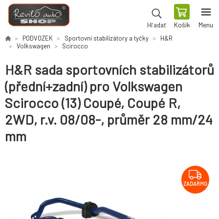
Košík
Menu
Hľadať
PODVOZEK
Sportovní stabilizátory a tyčky
H&R
Volkswagen
Scirocco
H&R sada sportovních stabilizátorů
(přední+zadní) pro Volkswagen
Scirocco (13) Coupé, Coupé R,
2WD, r.v. 08/08-, průměr 28 mm/24
mm
ZADARMO