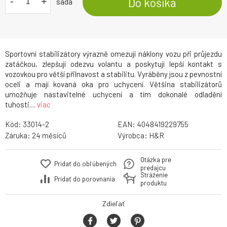
-
+
Do košíka
sada
Sportovní stabilizátory výrazně omezují náklony vozu při průjezdu
zatáčkou, zlepšují odezvu volantu a poskytují lepší kontakt s
vozovkou pro větší přilnavost a stabilitu. Vyráběny jsou z pevnostní
oceli a mají kovaná oka pro uchycení. Většina stabilizátorů
umožňuje nastavitelné uchycení a tím dokonalé odladění
tuhosti....
viac
Kód:
33014-2
EAN:
4048419229755
Záruka:
24
Výrobca:
H&R
Otázka pre
Pridať do obľúbených
predajcu
Stráženie
Pridať do porovnania
produktu
Zdieľať