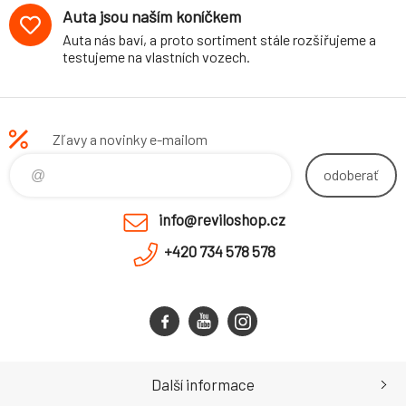
Auta jsou naším koníčkem
Auta nás baví, a proto sortiment stále rozšiřujeme a
testujeme na vlastních vozech.
Zľavy a novinky e-mailom
odoberať
info@reviloshop.cz
+420 734 578 578
Další informace