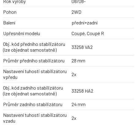
Rok výroby
08/08-
Pohon
2WD
Balení
přední+zadní
Upřesnění modelu
Coupé, Coupé R
Obj. kód předního stabilizátoru
33258 VA2
(lze objednat samostatně)
Průměr předního stabilizátoru
28 mm
Nastavení tuhosti stabilizátoru
2x
vpředu
Obj. kód zadního stabilizátoru
33258 HA2
(lze objednat samostatně)
Průměr zadního stabilizátoru
24 mm
Nastavení tuhosti stabilizátoru
2x
vzadu