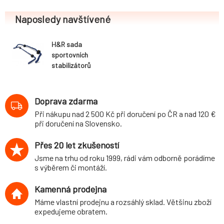
Naposledy navštívené
H&R sada
sportovních
stabilizátorů
(přední+zadní)
pro Volkswagen
Scirocco (13)
Doprava zdarma
Coupé, Coupé R,
Při nákupu nad 2 500 Kč při doručení po ČR a nad 120 €
2WD, r.v. 08/08-,
při doručení na Slovensko.
průměr 28
mm/24 mm
Přes 20 let zkušeností
Jsme na trhu od roku 1999, rádi vám odborně porádíme
s výběrem či montáží.
Kamenná prodejna
Máme vlastní prodejnu a rozsáhlý sklad. Většinu zboží
expedujeme obratem.