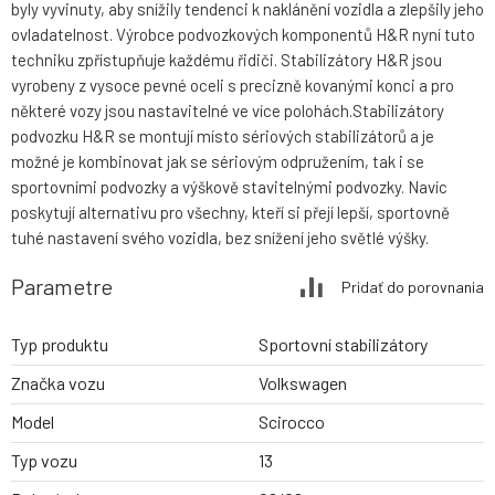
byly vyvinuty, aby snížily tendenci k naklánění vozidla a zlepšily jeho
ovladatelnost. Výrobce podvozkových komponentů H&R nyní tuto
techniku zpřístupňuje každému řidiči. Stabilizátory H&R jsou
vyrobeny z vysoce pevné oceli s precizně kovanými konci a pro
některé vozy jsou nastavitelné ve více polohách.Stabilizátory
podvozku H&R se montují místo sériových stabilizátorů a je
možné je kombinovat jak se sériovým odpružením, tak i se
sportovními podvozky a výškově stavitelnými podvozky. Navíc
poskytují alternativu pro všechny, kteří si přejí lepší, sportovně
tuhé nastavení svého vozidla, bez snížení jeho světlé výšky.
Parametre
Pridať do porovnania
Typ produktu
Sportovní stabilizátory
Značka vozu
Volkswagen
Model
Scirocco
Typ vozu
13