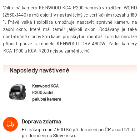
Volitelná kamera KENWOOD KCA-R200 nahrává v rozlišení WQHD
(2560x1440) a má objektiv nastavitelný ve vertikálním rozsahu 180
°. Právě velká flexibilita umožňuje nastavit správně kameru na
zadní okno, které má téměř jakýkoli sklon. Dodávaný je také
dostatečně dlouhý 8 m kabel pro skrytou montáž. Tuto kameru lze
připojit pouze k modelu KENWOOD DRV-A601W. Zadní kamery
KCA-R100 a KCA-R200 nejsou zaměnitelné.
Naposledy navštívené
Kenwood KCA-
R200 zadní
palubní kamera
do auta pro
kameru DRW-
A601W
Doprava zdarma
Při nákupu nad 2 500 Kč při doručení po ČR a nad 120 €
při doručení na Slovensko.