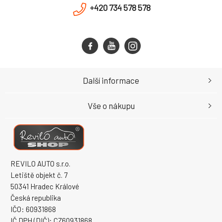
+420 734 578 578
Další informace
Vše o nákupu
REVILO AUTO s.r.o.
Letiště objekt č. 7
50341 Hradec Králové
Česká republika
IČO: 60931868
IČ DPH (DIČ): CZ60931868