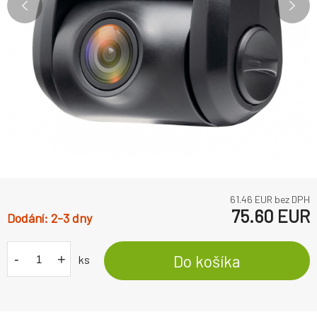
61.46
EUR bez DPH
75.60
EUR
2-3 dny
-
+
Do košíka
ks