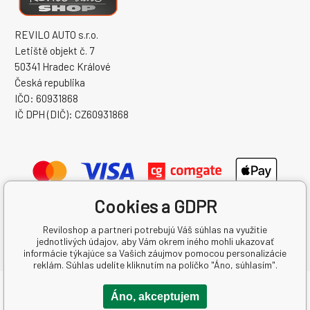
REVILO AUTO s.r.o.
Letiště objekt č. 7
50341 Hradec Králové
Česká republika
IČO: 60931868
IČ DPH (DIČ): CZ60931868
Cookies a GDPR
Reviloshop a partneri potrebujú Váš súhlas na využitie
jednotlivých údajov, aby Vám okrem iného mohli ukazovať
informácie týkajúce sa Vašich záujmov pomocou personalizácie
reklám. Súhlas udelíte kliknutím na políčko "Áno, súhlasím".
Copyright © 2026 REVILO AUTO s.r.o.
Áno, akceptujem