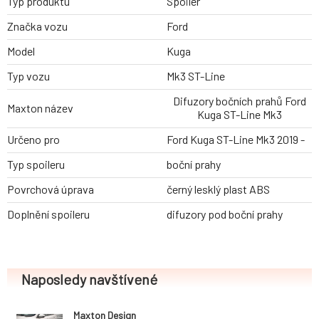
Typ produktu
Spoiler
Značka vozu
Ford
Model
Kuga
Typ vozu
Mk3 ST-Line
Difuzory bočních prahů Ford
Maxton název
Kuga ST-Line Mk3
Určeno pro
Ford Kuga ST-Line Mk3 2019 -
Typ spoileru
boční prahy
Povrchová úprava
černý lesklý plast ABS
Doplnění spoileru
difuzory pod boční prahy
Naposledy navštívené
Maxton Design