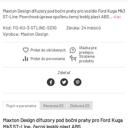
Maxton Design difuzory pod boční prahy pro vozidlo Ford Kuga Mk3
ST-Line. Povrchová úprava spoileru černý lesklý plast ABS....
viac
Kód:
FO-KU-3-STLINE-SD1G
Záruka:
24
Výrobca:
Maxton Design
Otázka pre
Pridať do obľúbených
predajcu
Stráženie
Pridať do porovnania
produktu
Zdieľať
Popis a parametre
Recenzia (0)
Diskusia (0)
Maxton Design difuzory pod boční prahy pro Ford Kuga
Mk3 ST-Line, černý lesklý plast ABS