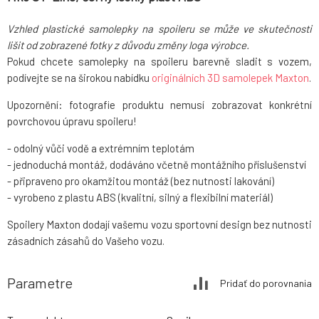
Vzhled plastické samolepky na spoileru se může ve skutečnosti
lišit od zobrazené fotky z důvodu změny loga výrobce.
Pokud chcete samolepky na spoileru barevně sladit s vozem,
podívejte se na širokou nabídku
originálních 3D samolepek Maxton
.
Upozornění: fotografie produktu nemusí zobrazovat konkrétní
povrchovou úpravu spoileru!
- odolný vůči vodě a extrémním teplotám
- jednoduchá montáž, dodáváno včetně montážního příslušenství
- připraveno pro okamžitou montáž (bez nutnosti lakování)
- vyrobeno z plastu ABS (kvalitní, silný a flexibilní materiál)
Spoilery Maxton dodají vašemu vozu sportovní design bez nutnosti
zásadních zásahů do Vašeho vozu.
Parametre
Pridať do porovnania