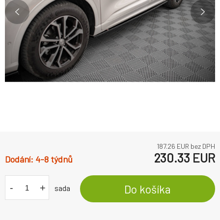
187.26
EUR bez DPH
230.33
EUR
4-8 týdnů
-
+
Do košíka
sada