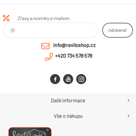
Zľavy a novinky e-mailom
odoberať
info@reviloshop.cz
+420 734 578 578
Další informace
Vše o nákupu