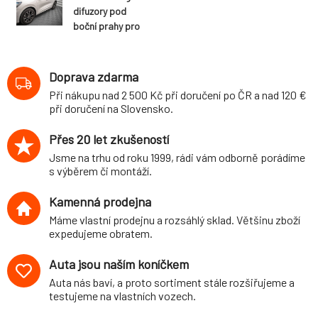
difuzory pod
boční prahy pro
Ford Kuga Mk3
ST-Line, černý
lesklý plast ABS
Doprava zdarma
Při nákupu nad 2 500 Kč při doručení po ČR a nad 120 €
při doručení na Slovensko.
Přes 20 let zkušeností
Jsme na trhu od roku 1999, rádi vám odborně porádíme
s výběrem či montáží.
Kamenná prodejna
Máme vlastní prodejnu a rozsáhlý sklad. Většinu zboží
expedujeme obratem.
Auta jsou naším koníčkem
Auta nás baví, a proto sortiment stále rozšiřujeme a
testujeme na vlastních vozech.