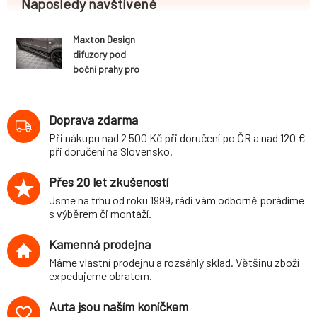
Naposledy navštívené
Maxton Design
difuzory pod
boční prahy pro
Volkswagen
Caddy Mk3
Facelift, černý
Doprava zdarma
lesklý plast ABS,
Při nákupu nad 2 500 Kč při doručení po ČR a nad 120 €
pro verzi Long
při doručení na Slovensko.
Přes 20 let zkušeností
Jsme na trhu od roku 1999, rádi vám odborně porádíme
s výběrem či montáží.
Kamenná prodejna
Máme vlastní prodejnu a rozsáhlý sklad. Většinu zboží
expedujeme obratem.
Auta jsou naším koníčkem