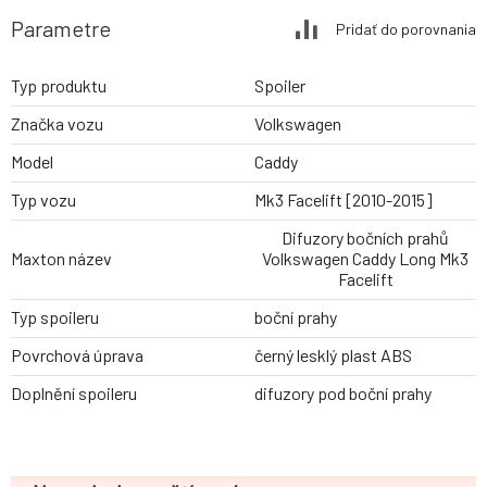
Parametre
Pridať do porovnania
Typ produktu
Spoiler
Značka vozu
Volkswagen
Model
Caddy
Typ vozu
Mk3 Facelift [2010-2015]
Difuzory bočních prahů
Maxton název
Volkswagen Caddy Long Mk3
Facelift
Typ spoileru
boční prahy
Povrchová úprava
černý lesklý plast ABS
Doplnění spoileru
difuzory pod boční prahy