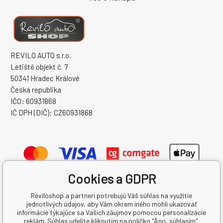
REVILO AUTO s.r.o.
Letiště objekt č. 7
50341 Hradec Králové
Česká republika
IČO: 60931868
IČ DPH (DIČ): CZ60931868
Cookies a GDPR
Reviloshop a partneri potrebujú Váš súhlas na využitie
jednotlivých údajov, aby Vám okrem iného mohli ukazovať
informácie týkajúce sa Vašich záujmov pomocou personalizácie
reklám. Súhlas udelíte kliknutím na políčko "Áno, súhlasím".