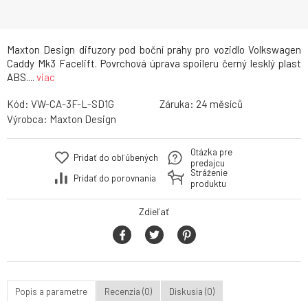
Maxton Design difuzory pod boční prahy pro vozidlo Volkswagen
Caddy Mk3 Facelift. Povrchová úprava spoileru černý lesklý plast
ABS....
viac
Kód:
VW-CA-3F-L-SD1G
Záruka:
24
Výrobca:
Maxton Design
Otázka pre
Pridať do obľúbených
predajcu
Stráženie
Pridať do porovnania
produktu
Zdieľať
Popis a parametre
Recenzia (0)
Diskusia (0)