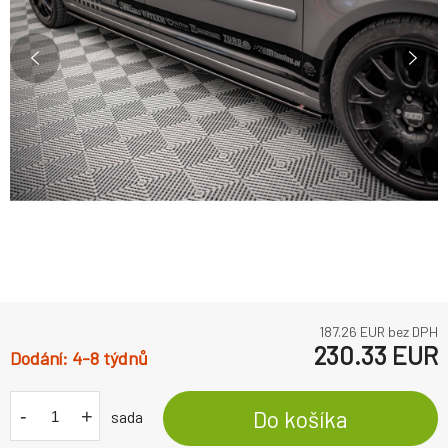
187.26
EUR bez DPH
230.33
EUR
4-8 týdnů
-
+
Do košíka
sada