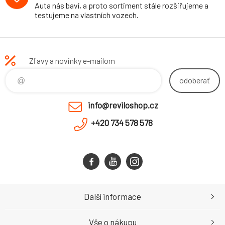
Auta nás baví, a proto sortiment stále rozšiřujeme a
testujeme na vlastních vozech.
Zľavy a novinky e-mailom
odoberať
info@reviloshop.cz
+420 734 578 578
Další informace
Vše o nákupu