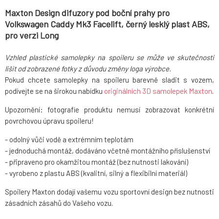
Maxton Design difuzory pod boční prahy pro
Volkswagen Caddy Mk3 Facelift, černý lesklý plast ABS,
pro verzi Long
Vzhled plastické samolepky na spoileru se může ve skutečnosti
lišit od zobrazené fotky z důvodu změny loga výrobce.
Pokud chcete samolepky na spoileru barevně sladit s vozem,
podívejte se na širokou nabídku
originálních 3D samolepek Maxton
.
Upozornění: fotografie produktu nemusí zobrazovat konkrétní
povrchovou úpravu spoileru!
- odolný vůči vodě a extrémním teplotám
- jednoduchá montáž, dodáváno včetně montážního příslušenství
- připraveno pro okamžitou montáž (bez nutnosti lakování)
- vyrobeno z plastu ABS (kvalitní, silný a flexibilní materiál)
Spoilery Maxton dodají vašemu vozu sportovní design bez nutnosti
zásadních zásahů do Vašeho vozu.