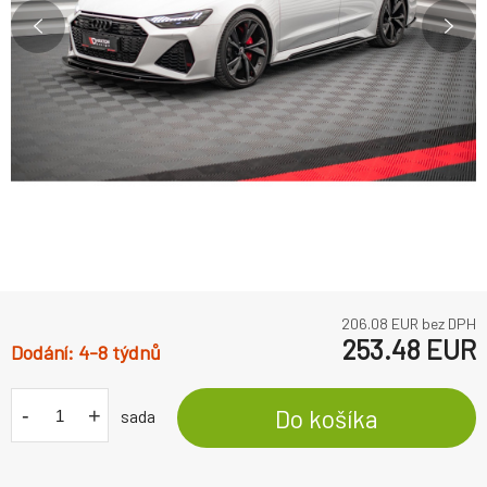
206.08
EUR bez DPH
253.48
EUR
4-8 týdnů
-
+
Do košíka
sada