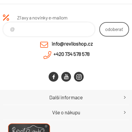
Zľavy a novinky e-mailom
odoberať
info@reviloshop.cz
+420 734 578 578
Další informace
Vše o nákupu