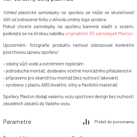
Vzhled plastické samolepky na spoileru se může ve skutečnosti
lišit od zobrazené fotky z důvodu změny loga výrobce.
Pokud chcete samolepky na spoileru barevně sladit s vozem,
podívejte se na širokou nabídku
originálních 3D samolepek Maxton
.
Upozornění: fotografie produktu nemusí zobrazovat konkrétní
povrchovou úpravu spoileru!
- odolný vůči vodě a extrémním teplotám
- jednoduchá montáž, dodáváno včetně montážního příslušenství
- připraveno pro okamžitou montáž (bez nutnosti lakování)
- vyrobeno z plastu ABS (kvalitní, silný a flexibilní materiál)
Spoilery Maxton dodají vašemu vozu sportovní design bez nutnosti
zásadních zásahů do Vašeho vozu.
Parametre
Pridať do porovnania