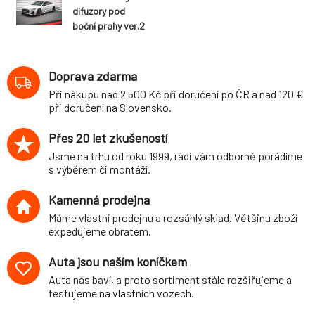
difuzory pod
boční prahy ver.2
pro Audi RS7 C8,
černý lesklý plast
ABS
Doprava zdarma
Při nákupu nad 2 500 Kč při doručení po ČR a nad 120 €
při doručení na Slovensko.
Přes 20 let zkušeností
Jsme na trhu od roku 1999, rádi vám odborně porádíme
s výběrem či montáží.
Kamenná prodejna
Máme vlastní prodejnu a rozsáhlý sklad. Většinu zboží
expedujeme obratem.
Auta jsou naším koníčkem
Auta nás baví, a proto sortiment stále rozšiřujeme a
testujeme na vlastních vozech.