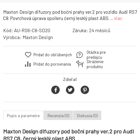
Maxton Design difuzory pod boční prahy ver.2 pro vozidlo Audi RS7
C8. Povrchová úprava spoileru černý lesklý plast ABS. ...
viac
Kód:
AU-RS6-C8-SD2G
Záruka:
24
Výrobca:
Maxton Design
Otázka pre
Pridať do obľúbených
predajcu
Stráženie
Pridať do porovnania
produktu
Zdieľať
Popis a parametre
Recenzia (0)
Diskusia (0)
Maxton Design difuzory pod boční prahy ver.2 pro Audi
RS7 C8, černý lesklý plast ABS