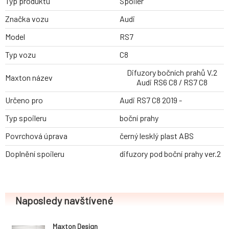
Typ produktu
Spoiler
Značka vozu
Audi
Model
RS7
Typ vozu
C8
Difuzory bočních prahů V.2
Maxton název
Audi RS6 C8 / RS7 C8
Určeno pro
Audi RS7 C8 2019 -
Typ spoileru
boční prahy
Povrchová úprava
černý lesklý plast ABS
Doplnění spoileru
difuzory pod boční prahy ver.2
Naposledy navštívené
Maxton Design