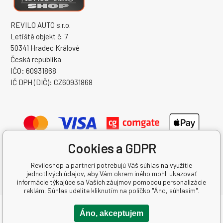
REVILO AUTO s.r.o.
Letiště objekt č. 7
50341 Hradec Králové
Česká republika
IČO: 60931868
IČ DPH (DIČ): CZ60931868
Cookies a GDPR
Reviloshop a partneri potrebujú Váš súhlas na využitie
jednotlivých údajov, aby Vám okrem iného mohli ukazovať
informácie týkajúce sa Vašich záujmov pomocou personalizácie
reklám. Súhlas udelíte kliknutím na políčko "Áno, súhlasím".
Copyright © 2026 REVILO AUTO s.r.o.
Áno, akceptujem