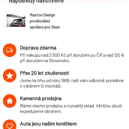
Naposledy navštívené
Maxton Design
prodloužení
spoileru pro Seat
Exeo, černý lesklý
plast ABS, ST
(combi)
Doprava zdarma
Při nákupu nad 2 500 Kč při doručení po ČR a nad 120 €
při doručení na Slovensko.
Přes 20 let zkušeností
Jsme na trhu od roku 1999, rádi vám odborně porádíme
s výběrem či montáží.
Kamenná prodejna
Máme vlastní prodejnu a rozsáhlý sklad. Většinu zboží
expedujeme obratem.
Auta jsou naším koníčkem