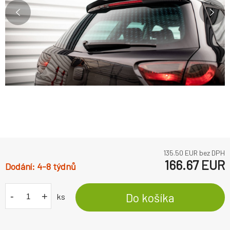
135.50
EUR bez DPH
166.67
EUR
4-8 týdnů
-
+
Do košíka
ks