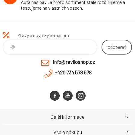
Auta nás baví, a proto sortiment stále rozšiřujeme a
testujeme na vlastních vozech.
Zľavy a novinky e-mailom
odoberať
info@reviloshop.cz
+420 734 578 578
Další informace
Vše o nákupu