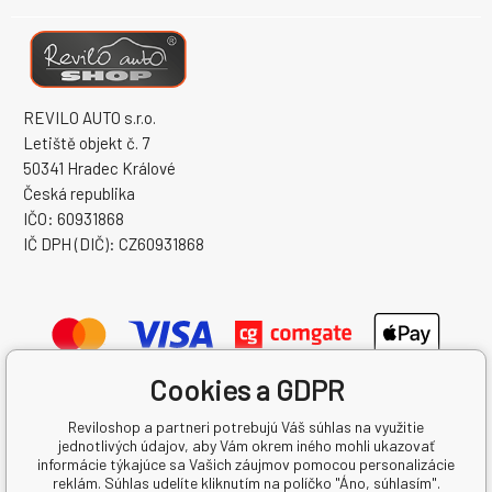
REVILO AUTO s.r.o.
Letiště objekt č. 7
50341 Hradec Králové
Česká republika
IČO: 60931868
IČ DPH (DIČ): CZ60931868
Cookies a GDPR
Reviloshop a partneri potrebujú Váš súhlas na využitie
jednotlivých údajov, aby Vám okrem iného mohli ukazovať
informácie týkajúce sa Vašich záujmov pomocou personalizácie
reklám. Súhlas udelíte kliknutím na políčko "Áno, súhlasím".