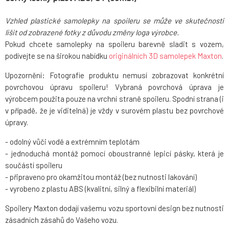
Vzhled plastické samolepky na spoileru se může ve skutečnosti
lišit od zobrazené fotky z důvodu změny loga výrobce.
Pokud chcete samolepky na spoileru barevně sladit s vozem,
podívejte se na širokou nabídku
originálních 3D samolepek Maxton
.
Upozornění: Fotografie produktu nemusí zobrazovat konkrétní
povrchovou úpravu spoileru! Vybraná povrchová úprava je
výrobcem použita pouze na vrchní straně spoileru. Spodní strana (i
v případě, že je viditelná) je vždy v surovém plastu bez povrchové
úpravy.
- odolný vůči vodě a extrémním teplotám
- jednoduchá montáž pomocí oboustranné lepicí pásky, která je
součástí spoileru
- připraveno pro okamžitou montáž (bez nutnosti lakování)
- vyrobeno z plastu ABS (kvalitní, silný a flexibilní materiál)
Spoilery Maxton dodají vašemu vozu sportovní design bez nutnosti
zásadních zásahů do Vašeho vozu.